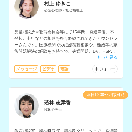
村上 ゆきこ
公認心理師・社会福祉士
児童相談所や教育委員会等にて15年間、発達障害、不
登校、非行などの相談を多く経験されてきたカウンセラ
ーさんです。医療機関での妊娠葛藤相談や、離婚等の家
族問題解決の経験をお持ちで、夫婦問題、DV、HSP、
もっと見る
職場の悩み、ひきこもり、うつ等のメンタルヘルスの相
談も得意とされています。
メッセージ
ビデオ
電話
フォロー
本日19:00〜 相談可能
若林 志津香
臨床心理士
教育相談室・精神科病院・精神科クリニックで、発達障