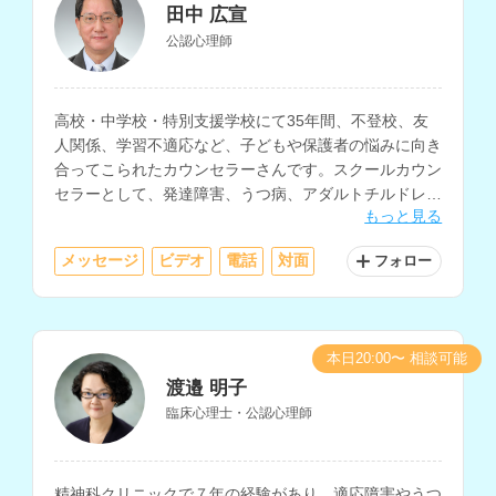
田中 広宣
公認心理師
高校・中学校・特別支援学校にて35年間、不登校、友
人関係、学習不適応など、子どもや保護者の悩みに向き
合ってこられたカウンセラーさんです。スクールカウン
セラーとして、発達障害、うつ病、アダルトチルドレ
もっと見る
ン、人間関係不安、摂食障害、ゲーム依存等の相談にも
対応されています。
メッセージ
ビデオ
電話
対面
フォロー
本日20:00〜 相談可能
渡邉 明子
臨床心理士・公認心理師
精神科クリニックで７年の経験があり、適応障害やうつ