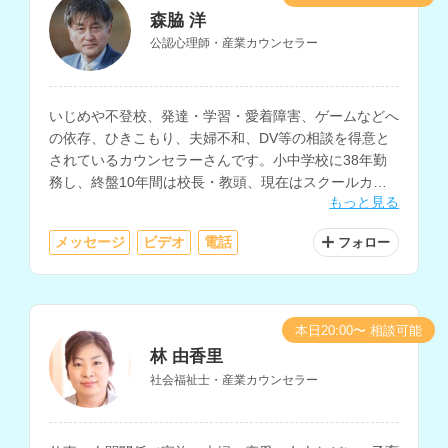
森脇 洋
公認心理師・産業カウンセラー
いじめや不登校、発達・学習・愛着障害、ゲームなどへ
の依存、ひきこもり、夫婦不和、DV等の相談を得意と
されているカウンセラーさんです。小中学校に38年勤
務し、終盤10年間は校長・教頭、現在はスクールカウ
もっと見る
ンセラーとして、生徒や保護者の相談に対応されていま
す。
メッセージ
ビデオ
電話
フォロー
本日20:00〜 相談可能
林 由香里
社会福祉士・産業カウンセラー