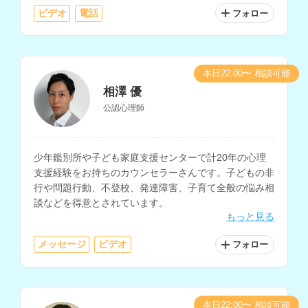
います。
ビデオ
電話
フォロー
本日22:00〜 相談可能
相澤 優
公認心理師
少年鑑別所や子ども家庭支援センターで計20年の心理
支援経験をお持ちのカウンセラーさんです。子どもの非
行や問題行動、不登校、発達障害、子育て全般の悩み相
談などを得意とされています。
もっと見る
メッセージ
ビデオ
フォロー
本日22:00〜 相談可能