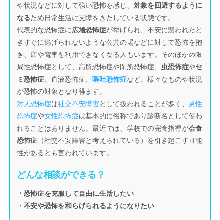
や状況などに対して強い恐怖を感じ、
対象を回避するように
なる
ため日常生活に支障をきたしている状態です。
代表的な恐怖症に
広場恐怖症
が挙げられ、不安に襲われたと
きすぐに逃げられないような公共の場などに対して恐怖を抱
き、店や電車を利用できなくなる人もいます。そのほかの限
局性恐怖症として、高所恐怖症や閉所恐怖症、
虫恐怖症
や
セ
ミ恐怖症
、血液恐怖症、
嘔吐恐怖症
など、様々なものや状況
が恐怖の対象となり得ます。
対人恐怖症
は
社交不安障害
として扱われることが多く、
男性
恐怖症
や
女性恐怖症
は基本的に俗称であり診断名として使わ
れることはありません。最近では、学校での完食指導が
会食
恐怖症
（社交不安障害と考えられている）を引き起こす可能
性があるとも言われています。
どんな相談ができる？
・恐怖症を克服して自由に生活したい
・不安や恐怖を和らげられるようになりたい