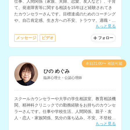
仕事、人間関係（家族、夫婦、恋愛、友人など）、子育
て、発達障害等に関する相談を15年ほど経験されてき
たカウンセラーさんです。目標達成のためのコーチング
や、自己肯定感、生き方への不安、トラウマ、適職・復
もっと見る
職、産前・産後などに関する相談にも対応されていま
す。
メッセージ
ビデオ
フォロー
本日21:00〜 相談可能
ひの めぐみ
臨床心理士・公認心理師
スクールカウンセラーや大学の学生相談室、教育相談機
関、精神科クリニックでの勤務経験をお持ちのカウンセ
ラーさんです。仕事や学校生活、人間関係、親子・友
人・恋人・家族関係、気分の落ち込み、不安、不登校、
もっと見る
発達障害、性格、人生についての相談などに対応されて