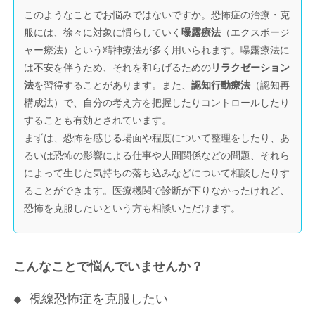
このようなことでお悩みではないですか。恐怖症の治療・克
服には、徐々に対象に慣らしていく
曝露療法
（エクスポージ
ャー療法）という精神療法が多く用いられます。曝露療法に
は不安を伴うため、それを和らげるための
リラクゼーション
法
を習得することがあります。また、
認知行動療法
（認知再
構成法）で、自分の考え方を把握したりコントロールしたり
することも有効とされています。
まずは、恐怖を感じる場面や程度について整理をしたり、あ
るいは恐怖の影響による仕事や人間関係などの問題、それら
によって生じた気持ちの落ち込みなどについて相談したりす
ることができます。医療機関で診断が下りなかったけれど、
恐怖を克服したいという方も相談いただけます。
こんなことで悩んでいませんか？
視線恐怖症を克服したい