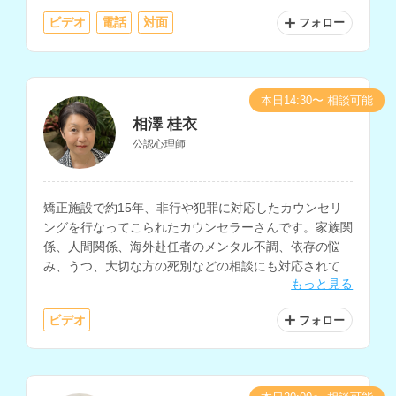
ビデオ
電話
対面
フォロー
※性依存・性犯罪に関するご相談には対応しておりませ
ん。ご了承ください。
本日14:30〜 相談可能
相澤 桂衣
公認心理師
矯正施設で約15年、非行や犯罪に対応したカウンセリ
ングを行なってこられたカウンセラーさんです。家族関
係、人間関係、海外赴任者のメンタル不調、依存の悩
み、うつ、大切な方の死別などの相談にも対応されてい
もっと見る
ます。
ビデオ
フォロー