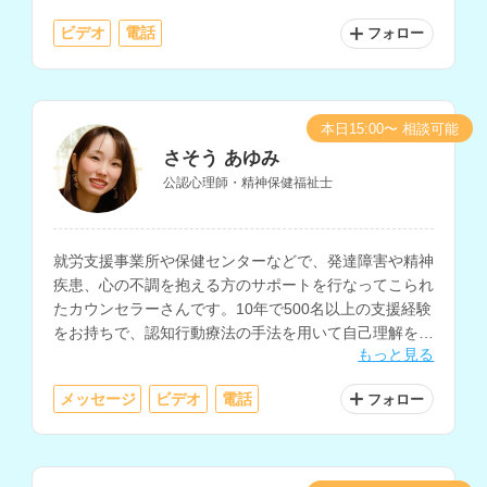
ビデオ
電話
フォロー
本日15:00〜 相談可能
さそう あゆみ
公認心理師・精神保健福祉士
就労支援事業所や保健センターなどで、発達障害や精神
疾患、心の不調を抱える方のサポートを行なってこられ
たカウンセラーさんです。10年で500名以上の支援経験
をお持ちで、認知行動療法の手法を用いて自己理解を深
もっと見る
めるサポートやセルフケアに関する相談にも対応されて
います。
メッセージ
ビデオ
電話
フォロー