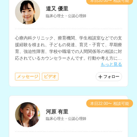
本日20:00〜 相談可能
道又 優里
臨床心理士・公認心理師
心療内科クリニック、療育機関、学生相談室などでの支
援経験を積まれ、子どもの発達、育児・子育て、早期療
育、強迫性障害、学校や職場での人間関係等の相談に対
応されているカウンセラーさんです。行動や考え方に焦
もっと見る
点を当てた支援にも対応されています。
メッセージ
ビデオ
フォロー
本日22:00〜 相談可能
河原 有里
臨床心理士・公認心理師