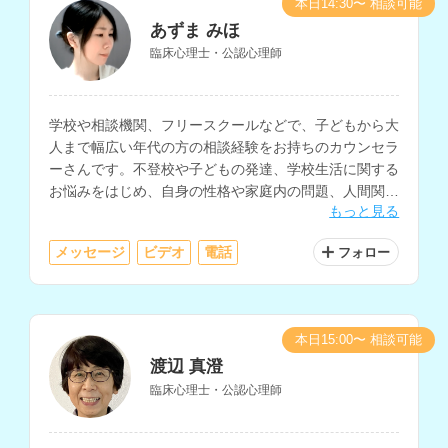
本日14:30〜 相談可能
あずま みほ
臨床心理士・公認心理師
学校や相談機関、フリースクールなどで、子どもから大
人まで幅広い年代の方の相談経験をお持ちのカウンセラ
ーさんです。不登校や子どもの発達、学校生活に関する
お悩みをはじめ、自身の性格や家庭内の問題、人間関
もっと見る
係、職場での悩みなど、多様な相談に対応されていま
す。
メッセージ
ビデオ
電話
フォロー
本日15:00〜 相談可能
渡辺 真澄
臨床心理士・公認心理師