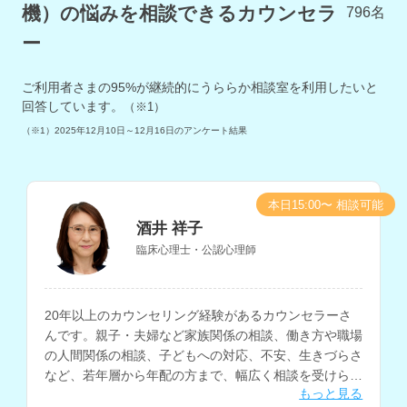
機）の悩みを相談できるカウンセラ
796
名
ー
ご利用者さまの
95
%が継続的にうららか相談室を利用したいと
回答しています。
（※1）
（※1）
2025年12月10日～12月16日
のアンケート結果
本日15:00〜 相談可能
酒井 祥子
臨床心理士・公認心理師
20年以上のカウンセリング経験があるカウンセラーさ
んです。親子・夫婦など家族関係の相談、働き方や職場
の人間関係の相談、子どもへの対応、不安、生きづらさ
など、若年層から年配の方まで、幅広く相談を受けられ
もっと見る
ています。