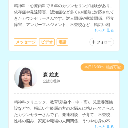
精神科・心療内科で６年のカウンセリング経験があり、
依存症や発達障害、認知症など多くの相談に対応されて
きたカウンセラーさんです。対人関係や家族関係、摂食
障害、アンガーマネジメント、不登校など、幅広い相談
もっと見る
内容に対応されています。
メッセージ
ビデオ
電話
フォロー
本日16:00〜 相談可能
森 絵吏
公認心理師
精神科クリニック、教育現場(小・中・高)、児童養護施
設などで、幅広い年齢層の方のお悩みに携わってこられ
たカウンセラーさんです。発達相談、子育て、不登校、
性格の悩み、家庭や職場の人間関係、うつや心身の不
もっと見る
調、自己理解や生きにくさ等に関する相談を多く経験さ