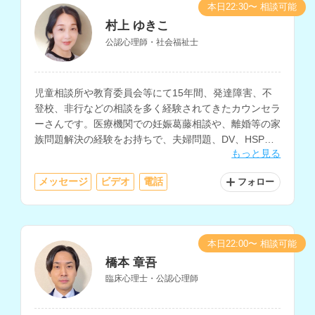
本日22:30〜 相談可能
村上 ゆきこ
公認心理師・社会福祉士
児童相談所や教育委員会等にて15年間、発達障害、不
登校、非行などの相談を多く経験されてきたカウンセラ
ーさんです。医療機関での妊娠葛藤相談や、離婚等の家
族問題解決の経験をお持ちで、夫婦問題、DV、HSP、
もっと見る
職場の悩み、ひきこもり、うつ等のメンタルヘルスの相
談も得意とされています。
メッセージ
ビデオ
電話
フォロー
本日22:00〜 相談可能
橋本 章吾
臨床心理士・公認心理師