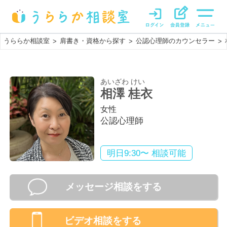
うららか相談室
肩書き・資格から探す
公認心理師のカウンセラー
>
>
>
あいざわ けい
相澤 桂衣
女性
公認心理師
明日9:30〜 相談可能
メッセージ相談をする
ビデオ相談
をする