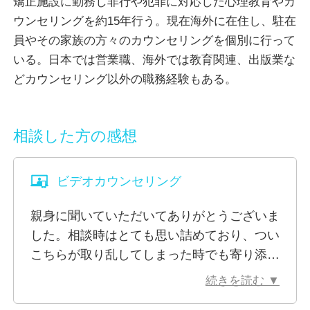
矯正施設に勤務し非行や犯罪に対応した心理教育やカ
て苦しんではいないでしょうか？
ウンセリングを約15年行う。現在海外に在住し、駐在
生活していると想像もしなかったことが起こることが
員やその家族の方々のカウンセリングを個別に行って
あります。
いる。日本では営業職、海外では教育関連、出版業な
時が解決するかも？自分の精神力で解決するかも？と
どカウンセリング以外の職務経験もある。
ご自身でじっと頑張っている途中かもしれません。
でもひとりで抱え込んでいるよりも話した方がなぜか
楽になる時があります。
相談した方の感想
出口が見えず不安になっていたらご連絡をいただけた
らと思います。
ビデオカウンセリング
カウンセリングを受けたいけれど勇気が出ないかもし
れません。自分はカウンセリングを受けるほどなのか
親身に聞いていただいてありがとうございま
な？と分からない場合もあるかもしれません。少しだ
した。相談時はとても思い詰めており、つい
け踏み出してみて、おひとりで抱え込まずにご連絡く
こちらが取り乱してしまった時でも寄り添っ
ださい。
ていただいて、とても嬉しかったです。解決
お気持ちに寄り添えるカウンセリングを行います。
続きを読む ▼
に向けて、次のアクションや新たな考え方な