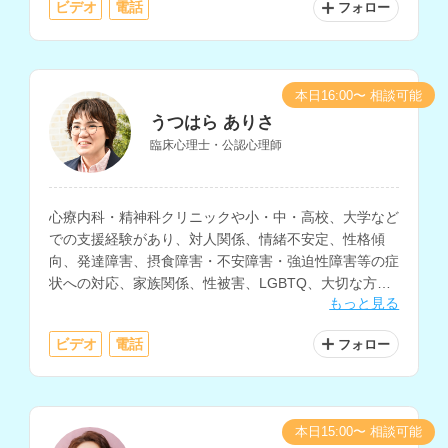
ビデオ
電話
フォロー
本日16:00〜 相談可能
うつはら ありさ
臨床心理士・公認心理師
心療内科・精神科クリニックや小・中・高校、大学など
での支援経験があり、対人関係、情緒不安定、性格傾
向、発達障害、摂食障害・不安障害・強迫性障害等の症
状への対応、家族関係、性被害、LGBTQ、大切な方を
もっと見る
亡くした方のサポート、子育てなど、様々な相談に対応
されているカウンセラーさんです。
ビデオ
電話
フォロー
本日15:00〜 相談可能