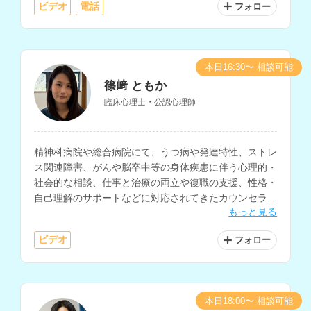
ビデオ
電話
フォロー
本日16:30〜 相談可能
篠﨑 ともか
臨床心理士・公認心理師
精神科病院や総合病院にて、うつ病や発達特性、ストレ
ス関連障害、がんや脳卒中等の身体疾患に伴う心理的・
社会的な相談、仕事と治療の両立や復職の支援、性格・
自己理解のサポートなどに対応されてきたカウンセラー
もっと見る
さんです。働く人のケアやメンタルヘルス不調の相談な
ども得意とされています。
ビデオ
フォロー
本日18:00〜 相談可能