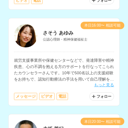
ビデオ
電話
フォロー
本日16:00〜 相談可能
さそう あゆみ
公認心理師・精神保健福祉士
就労支援事業所や保健センターなどで、発達障害や精神
疾患、心の不調を抱える方のサポートを行なってこられ
たカウンセラーさんです。10年で500名以上の支援経験
をお持ちで、認知行動療法の手法を用いて自己理解を深
もっと見る
めるサポートやセルフケアに関する相談にも対応されて
います。
メッセージ
ビデオ
電話
フォロー
本日20:00〜 相談可能