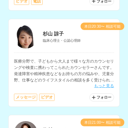
ビデオ
電話
フォロー
本日20:30〜 相談可能
杉山 諒子
臨床心理士・公認心理師
医療分野で、子どもから大人まで様々な方のカウンセリ
ングや検査に携わってこられたカウンセラーさんです。
発達障害や精神疾患などをお持ちの方の悩みや、児童分
野、仕事などのライフスタイルの相談を多く受けられて
もっと見る
います。
メッセージ
ビデオ
フォロー
本日21:00〜 相談可能