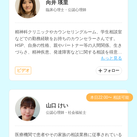
向井 瑛里
臨床心理士・公認心理師
精神科クリニックやカウンセリングルーム、学生相談室
などでの勤務経験をお持ちのカウンセラーさんです。
HSP、自身の性格、親やパートナー等の人間関係、生き
づらさ、精神疾患、発達障害などに関する相談を得意と
もっと見る
されています。
ビデオ
フォロー
本日22:00〜 相談可能
山口 けい
公認心理師・社会福祉士
医療機関で患者やその家族の相談業務に従事されている