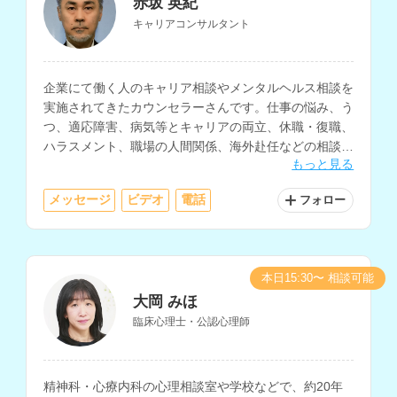
赤坂 英紀
キャリアコンサルタント
企業にて働く人のキャリア相談やメンタルヘルス相談を
実施されてきたカウンセラーさんです。仕事の悩み、う
つ、適応障害、病気等とキャリアの両立、休職・復職、
ハラスメント、職場の人間関係、海外赴任などの相談に
もっと見る
対応されています。
メッセージ
ビデオ
電話
フォロー
本日15:30〜 相談可能
大岡 みほ
臨床心理士・公認心理師
精神科・心療内科の心理相談室や学校などで、約20年