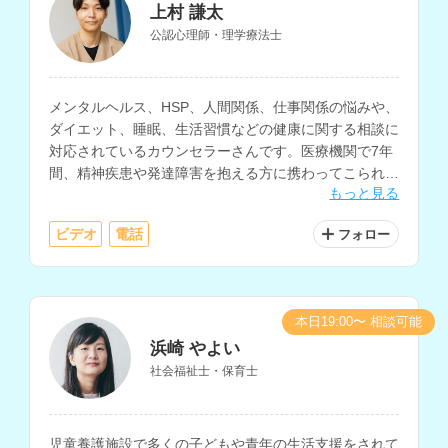
上村 謙太
公認心理師・理学療法士
メンタルヘルス、HSP、人間関係、仕事関係の悩みや、
ダイエット、睡眠、生活習慣などの健康に関する相談に
対応されているカウンセラーさんです。医療機関で7年
間、精神疾患や発達障害を抱える方に携わってこられた
もっと見る
経験をお持ちです。
ビデオ
電話
フォロー
本日19:00〜 相談可能
浜崎 やよい
社会福祉士・保育士
児童養護施設で多くの子どもや青年の生活支援をされて