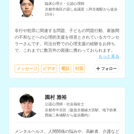
臨床心理士・公認心理師
京都市南区の貸し会議室（JR京都駅から徒歩
15分）
非行や犯罪に関連する問題、子どもの問題行動、家族間
の不和などへの心理的支援を得意とされているカウンセ
ラーさんです。司法分野での心理支援の経験をお持ち
で、これまでに数百件の面接に携わっておられます。
もっと見る
メッセージ
ビデオ
電話
対面
フォロー
園村 雅裕
公認心理師・社会福祉士
京都市中京区（阪急京都線大宮駅、地下鉄東
西線二条城駅から徒歩圏内）
メンタルヘルス、人間関係の悩みや、高齢者、介護など