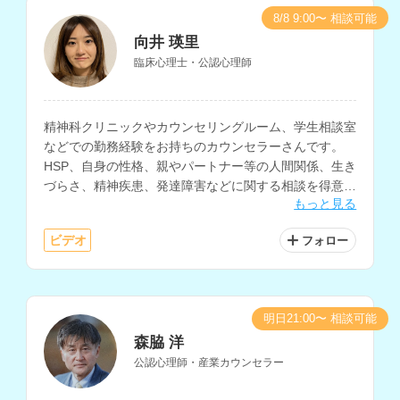
8/8 9:00〜 相談可能
向井 瑛里
臨床心理士・公認心理師
精神科クリニックやカウンセリングルーム、学生相談室
などでの勤務経験をお持ちのカウンセラーさんです。
HSP、自身の性格、親やパートナー等の人間関係、生き
づらさ、精神疾患、発達障害などに関する相談を得意と
もっと見る
されています。
ビデオ
フォロー
明日21:00〜 相談可能
森脇 洋
公認心理師・産業カウンセラー