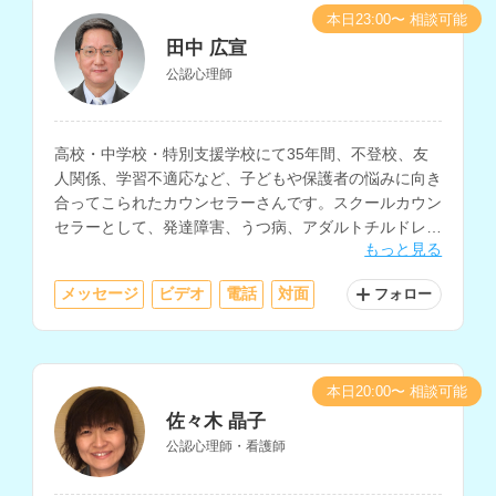
本日23:00〜 相談可能
田中 広宣
公認心理師
高校・中学校・特別支援学校にて35年間、不登校、友
人関係、学習不適応など、子どもや保護者の悩みに向き
合ってこられたカウンセラーさんです。スクールカウン
セラーとして、発達障害、うつ病、アダルトチルドレ
もっと見る
ン、人間関係不安、摂食障害、ゲーム依存等の相談にも
対応されています。
メッセージ
ビデオ
電話
対面
フォロー
本日20:00〜 相談可能
佐々木 晶子
公認心理師・看護師