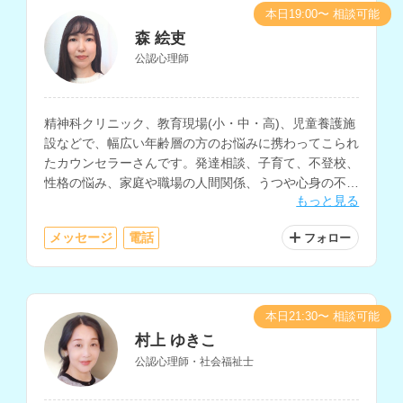
本日19:00〜 相談可能
森 絵吏
公認心理師
精神科クリニック、教育現場(小・中・高)、児童養護施
設などで、幅広い年齢層の方のお悩みに携わってこられ
たカウンセラーさんです。発達相談、子育て、不登校、
性格の悩み、家庭や職場の人間関係、うつや心身の不
もっと見る
調、自己理解や生きにくさ等に関する相談を多く経験さ
れています。
メッセージ
電話
フォロー
本日21:30〜 相談可能
村上 ゆきこ
公認心理師・社会福祉士