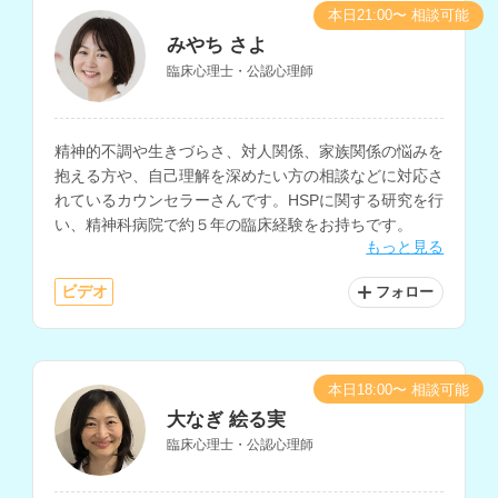
本日21:00〜 相談可能
みやち さよ
臨床心理士・公認心理師
精神的不調や生きづらさ、対人関係、家族関係の悩みを
抱える方や、自己理解を深めたい方の相談などに対応さ
れているカウンセラーさんです。HSPに関する研究を行
い、精神科病院で約５年の臨床経験をお持ちです。
もっと見る
ビデオ
フォロー
本日18:00〜 相談可能
大なぎ 絵る実
臨床心理士・公認心理師