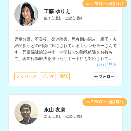
本日20:00〜 相談可能
工藤 ゆりえ
臨床心理士・公認心理師
児童分野、不登校、発達障害、思春期の悩み、親子・夫
婦関係などの相談に対応されているカウンセラーさんで
す。児童福祉施設や小・中学校での勤務経験をお持ち
で、認知行動療法を用いたサポートにも対応されていま
もっと見る
す。
メッセージ
ビデオ
電話
フォロー
本日20:00〜 相談可能
永山 友康
臨床心理士・公認心理師