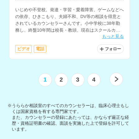
いじめや不登校、発達・学習・愛着障害、ゲームなどへ
の依存、ひきこもり、夫婦不和、DV等の相談を得意と
されているカウンセラーさんです。小中学校に38年勤
務し、終盤10年間は校長・教頭、現在はスクールカウ
もっと見る
ンセラーとして、生徒や保護者の相談に対応されていま
す。
ビデオ
電話
フォロー
1
2
3
4
※うららか相談室のすべてのカウンセラーは、臨床心理士もし
くは国家資格を有する専門家です。
また、カウンセラーの登録にあたっては、かならず厳正な経
歴・資格証明書の確認、面談を実施した上で登録を許可して
います。