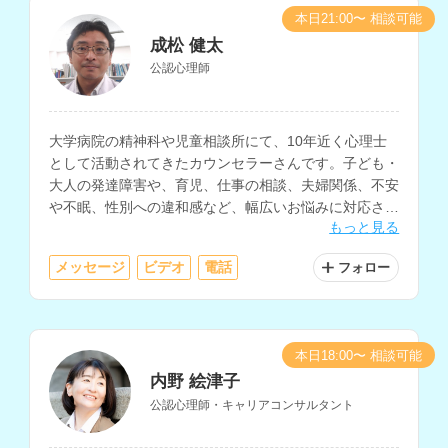
本日21:00〜 相談可能
成松 健太
公認心理師
大学病院の精神科や児童相談所にて、10年近く心理士
として活動されてきたカウンセラーさんです。子ども・
大人の発達障害や、育児、仕事の相談、夫婦関係、不安
や不眠、性別への違和感など、幅広いお悩みに対応され
もっと見る
ています。
メッセージ
ビデオ
電話
フォロー
本日18:00〜 相談可能
内野 絵津子
公認心理師・キャリアコンサルタント