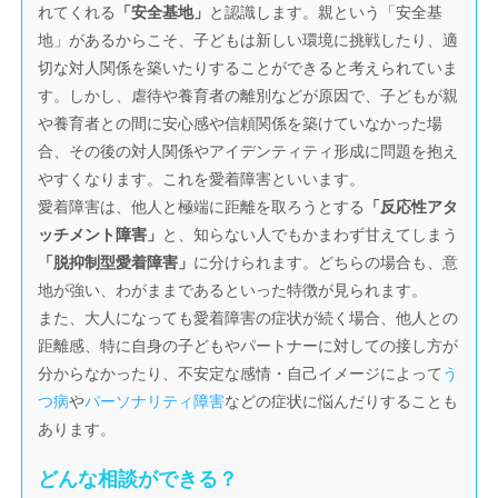
れてくれる
「安全基地」
と認識します。親という「安全基
地」があるからこそ、子どもは新しい環境に挑戦したり、適
切な対人関係を築いたりすることができると考えられていま
す。しかし、虐待や養育者の離別などが原因で、子どもが親
や養育者との間に安心感や信頼関係を築けていなかった場
合、その後の対人関係やアイデンティティ形成に問題を抱え
やすくなります。これを愛着障害といいます。
愛着障害は、他人と極端に距離を取ろうとする
「反応性アタ
ッチメント障害」
と、知らない人でもかまわず甘えてしまう
「脱抑制型愛着障害」
に分けられます。どちらの場合も、意
地が強い、わがままであるといった特徴が見られます。
また、大人になっても愛着障害の症状が続く場合、他人との
距離感、特に自身の子どもやパートナーに対しての接し方が
分からなかったり、不安定な感情・自己イメージによって
う
つ病
や
パーソナリティ障害
などの症状に悩んだりすることも
あります。
どんな相談ができる？