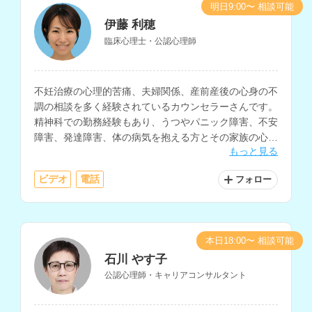
明日9:00〜 相談可能
伊藤 利穂
臨床心理士・公認心理師
不妊治療の心理的苦痛、夫婦関係、産前産後の心身の不
調の相談を多く経験されているカウンセラーさんです。
精神科での勤務経験もあり、うつやパニック障害、不安
障害、発達障害、体の病気を抱える方とその家族の心理
もっと見る
支援、大切な方を失った人、家族・パートナー関係に悩
む人など、様々な相談に対応されています。
ビデオ
電話
フォロー
本日18:00〜 相談可能
石川 やす子
公認心理師・キャリアコンサルタント