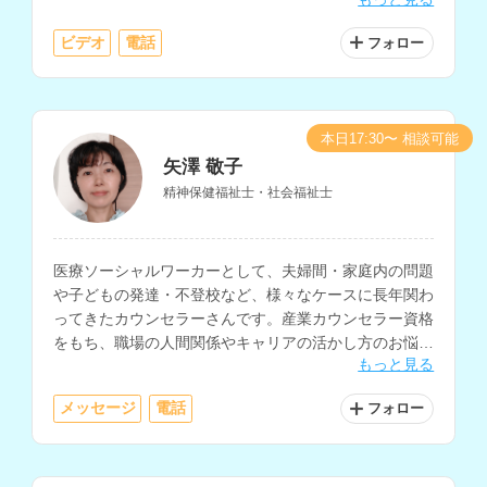
ての相談も得意とされ、精神科等の看護師の経験もお持
ちです。
ビデオ
電話
フォロー
本日17:30〜 相談可能
矢澤 敬子
精神保健福祉士・社会福祉士
医療ソーシャルワーカーとして、夫婦間・家庭内の問題
や子どもの発達・不登校など、様々なケースに長年関わ
ってきたカウンセラーさんです。産業カウンセラー資格
をもち、職場の人間関係やキャリアの活かし方のお悩み
もっと見る
も相談できます。
メッセージ
電話
フォロー