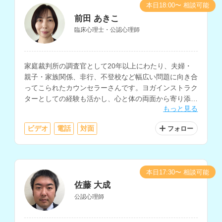
本日18:00〜 相談可能
前田 あきこ
臨床心理士・公認心理師
家庭裁判所の調査官として20年以上にわたり、夫婦・
親子・家族関係、非行、不登校など幅広い問題に向き合
ってこられたカウンセラーさんです。ヨガインストラク
ターとしての経験も活かし、心と体の両面から寄り添っ
もっと見る
たサポートを提供されています。
ビデオ
電話
対面
フォロー
本日17:30〜 相談可能
佐藤 大成
公認心理師