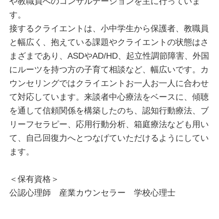
や教職員へのコンサルテーションを主に行っていま
動を弱めるために具体的に対処すること、さらにレジ
す。
リエンス（精神的しなやかさ）の視点からストレスを
接するクライエントは、小中学生から保護者、教職員
受けてもメンタルヘルスを保つことができる要因も重
と幅広く、抱えている課題やクライエントの状態はさ
視しています。
まざまであり、ASDやAD/HD、起立性調節障害、外国
にルーツを持つ方の子育て相談など、幅広いです。カ
「どんな時も、あなたの一番そばに・・・」
ウンセリングではクライエントお一人お一人に合わせ
そんなかけがえのない存在の一人になれればと願って
て対応しています。来談者中心療法をベースに、傾聴
います。
を通して信頼関係を構築したのち、認知行動療法、ブ
どうかお気軽にご相談ください。お待ちしておりま
リーフセラピー、応用行動分析、箱庭療法なども用い
す。
て、自己回復力へとつなげていただけるようにしてい
ます。
※ビデオカウンセリングにおいて、顔を出しに抵抗が
ある方は、画面をOFFにしていただいても構いませ
＜保有資格＞
ん。
公認心理師 産業カウンセラー 学校心理士
※メッセージカウンセリングについて
メッセージカウンセリングは先着順に対応させていた