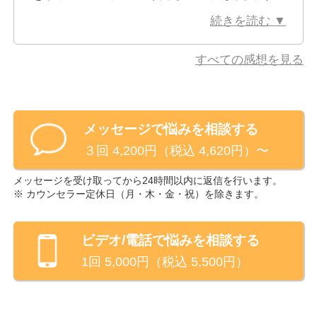
い方もプロだなぁと思いました。ネットで調
続きを読む ▼
べれば出る自己肯定を少し上げる為のありふ
れた背中を押す言葉ではなく、私個人に適し
すべての感想を見る
た内容に沿ったアドバイスと励ましをくださ
いました。
折角こうした機会をいただけたので、相談し
メッセージで悩みを相談する
た内容やアドバイスを元に少し前を向く勇気
３回 4,200円（税込 4,620円）〜
を待とうと思います。
重ねてになりますが、本当にありがとうござ
メッセージを受け取ってから24時間以内に返信を行います。
いました。
※ カウンセラー定休日（
月・木・金・祝
）を除きます。
ビデオ/電話
で悩みを相談する
1回
5,000
円（税込
5,500
円）