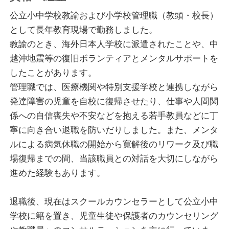
し、カウンセラーとして必要な知識・知見を深めると
公立小中学校教諭および小学校管理職（教頭・校長）
ともに、カウンセリングの技術向上に取り組んでいま
として長年教育現場で勤務しました。
す。
教諭のとき、海外日本人学校に派遣されたことや、中
越沖地震等の復旧ボランティアとメンタルサポートを
私がカウンセリングで大切にしていることは、「まる
したことがあります。
ごと受け止める傾聴力」です。話されることを純粋に
管理職では、医療機関や特別支援学校と連携しながら
聴き、受容し、そして共感することで、自己回復に向
発達障害の児童を自校に復帰させたり、仕事や人間関
かっていただくお手伝いをいたします。
係への自信喪失や不安などを抱える若手教員などに丁
その過程では、悩みや不安、つらさなどを見つめ直
寧に向き合い退職を防いだりしました。また、メンタ
し、自分自身とのかかわりに気づき、新たな展望（目
ルによる病気休職の開始から寛解後のリワーク及び職
標）と達成行動につなげてもらえるような助言・支
場復帰までの間、当該職員との対話を大切にしながら
持・フィードバックを大切にしていきます。
進めた経験もあります。
そして、例えば、認知の再構築（リフレーミング）を
用いることによって、ネガティブ思考をポジティブに
退職後、現在はスクールカウンセラーとして公立小中
捉え直す心地よさを感じていただくことや、応用行動
学校に籍を置き、児童生徒や保護者のカウンセリング
分析学を使って望ましい行動を増やし望ましくない行