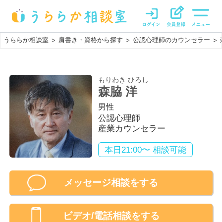
うららか相談室
肩書き・資格から探す
公認心理師のカウンセラー
>
>
>
もりわき ひろし
森脇 洋
男性
公認心理師
産業カウンセラー
本日21:00〜 相談可能
メッセージ相談をする
ビデオ/電話相談
をする