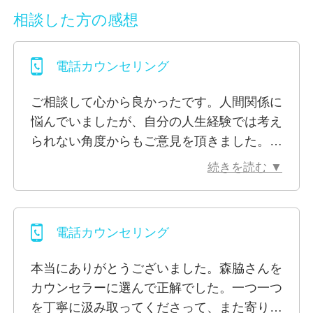
だいております。上限に達した場合、受付を一時的に
相談した方の感想
停止とさせていただく場合がございますので、ご了承
ください。お急ぎの場合は、ビデオ・電話カウンセリ
電話カウンセリング
ングもご検討いただけますと幸いです。
ご相談して心から良かったです。人間関係に
悩んでいましたが、自分の人生経験では考え
られない角度からもご意見を頂きました。校
長先生でもいらしたとのことで、本当に多く
続きを読む ▼
の方をサポートをしてこられたんだろうなと
感じました。安心感も得られたため、また不
安に思ったらご相談すると思います。ありが
電話カウンセリング
とうございました。
本当にありがとうございました。森脇さんを
カウンセラーに選んで正解でした。一つ一つ
を丁寧に汲み取ってくださって、また寄り添