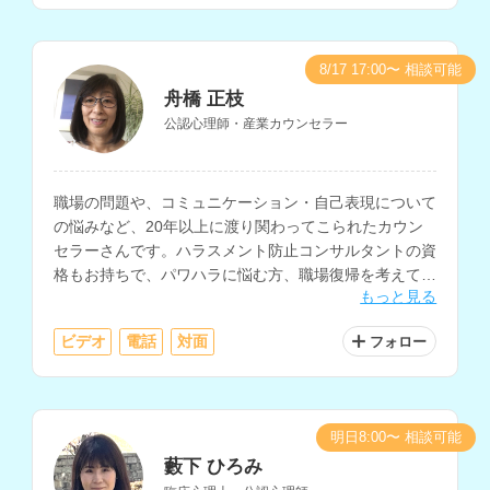
8/17 17:00〜 相談可能
舟橋 正枝
公認心理師・産業カウンセラー
職場の問題や、コミュニケーション・自己表現について
の悩みなど、20年以上に渡り関わってこられたカウン
セラーさんです。ハラスメント防止コンサルタントの資
格もお持ちで、パワハラに悩む方、職場復帰を考えてい
もっと見る
る方におすすめです。また、自分の主張を上手に伝える
ための、アサーショントレーニングについての相談も可
ビデオ
電話
対面
フォロー
能です。
明日8:00〜 相談可能
藪下 ひろみ