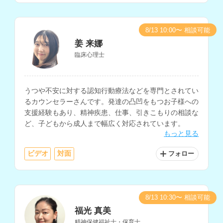
8/13 10:00〜 相談可能
姜 来娜
臨床心理士
うつや不安に対する認知行動療法などを専門とされてい
るカウンセラーさんです。発達の凸凹をもつお子様への
支援経験もあり、精神疾患、仕事、引きこもりの相談な
ど、子どもから成人まで幅広く対応されています。
もっと見る
ビデオ
対面
フォロー
8/13 10:30〜 相談可能
福光 真美
精神保健福祉士・保育士