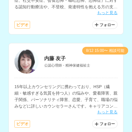
症、社交不安症、会食恐怖・嘔吐恐怖、恐怖症）に対す
る認知行動療法や、不登校、発達特性を抱える方の支
もっと見る
援、マインドフルネスに関する支援などに対応されてい
ます。
ビデオ
フォロー
8/12 15:00〜 相談可能
内藤 友子
公認心理師・精神保健福祉士
15年以上カウンセリングに携わっており、HSP（繊
細・敏感すぎる気質を持つ人）の悩みや、愛着障害、親
子関係、パーソナリティ障害、恋愛、子育て、職場の悩
みなどに詳しいカウンセラーさんです。キャリアコンサ
もっと見る
ルタントの指導者資格もお持ちで、職場における人間関
係の悩みや、キャリアに関する相談をお持ちの方にもお
ビデオ
フォロー
すすめです。