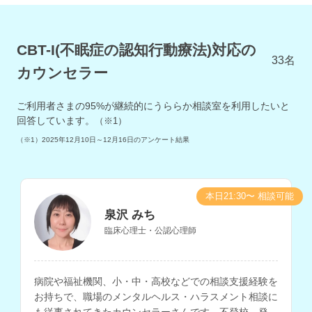
CBT-I(不眠症の認知行動療法)対応の
33
名
カウンセラー
ご利用者さまの
95
%が継続的にうららか相談室を利用したいと
回答しています。
（※1）
（※1）
2025年12月10日～12月16日
のアンケート結果
本日21:30〜 相談可能
泉沢 みち
臨床心理士・公認心理師
病院や福祉機関、小・中・高校などでの相談支援経験を
お持ちで、職場のメンタルヘルス・ハラスメント相談に
も従事されてきたカウンセラーさんです。不登校、発