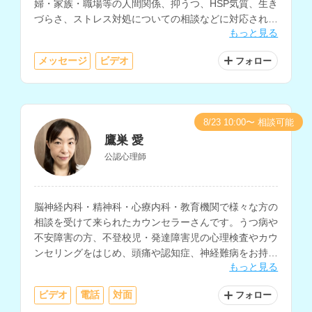
婦・家族・職場等の人間関係、抑うつ、HSP気質、生き
づらさ、ストレス対処についての相談などに対応されて
もっと見る
います。
メッセージ
ビデオ
フォロー
8/23 10:00〜 相談可能
鷹巣 愛
公認心理師
脳神経内科・精神科・心療内科・教育機関で様々な方の
相談を受けて来られたカウンセラーさんです。うつ病や
不安障害の方、不登校児・発達障害児の心理検査やカウ
ンセリングをはじめ、頭痛や認知症、神経難病をお持ち
もっと見る
の方や、そのご家族のカウンセリングを行なって来た経
験をお持ちです。
ビデオ
電話
対面
フォロー