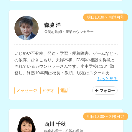
明日10:30〜 相談可能
森脇 洋
公認心理師・産業カウンセラー
いじめや不登校、発達・学習・愛着障害、ゲームなどへ
の依存、ひきこもり、夫婦不和、DV等の相談を得意と
されているカウンセラーさんです。小中学校に38年勤
務し、終盤10年間は校長・教頭、現在はスクールカウ
もっと見る
ンセラーとして、生徒や保護者の相談に対応されていま
す。
メッセージ
ビデオ
電話
フォロー
明日10:00〜 相談可能
西川 千秋
臨床心理士・公認心理師