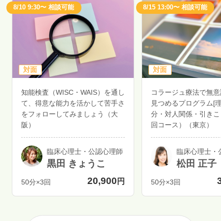
8/10 9:30〜 相談可能
8/15 13:00〜 相談可能
対面
対面
知能検査（WISC・WAIS）を通し
コラージュ療法で無意
て、得意な能力を活かして苦手さ
見つめるプログラム[
をフォローしてみましょう（大
分・対人関係・引きこ
阪）
回コース）（東京）
臨床心理士・公認心理師
臨床心理士・
黒田 きょうこ
松田 正子
20,900
円
50分×3回
50分×3回