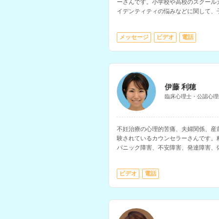
ーさんです。小学校や高校のスクール
イデンティティの悩みなどに関して、
た経験をお持ちです。
メッセージ
ビデオ
電話
伊藤 利穂
臨床心理士・公認心理
不妊治療の心理的苦痛、夫婦関係、産
験されているカウンセラーさんです。
パニック障害、不安障害、発達障害、
理支援、大切な方を失った人、家族・
な相談に対応されています。
ビデオ
電話