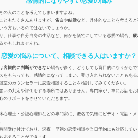
感情的になりやすい恋愛の悩み
その人のことを考えてしまいますよね。
こともたくさんありますが、
告白
や
結婚
など、具体的なことを考えると
いう方もいるのではないでしょうか。
り、仕事や自分自身の生活など、何かを犠牲にしている恋愛の場合、
疲
るかもしれませんね。
恋愛の悩みについて、相談できる人はいますか？
は
客観的に判断ができない
場合が多く、どうしても盲目的になりがちで
スをもらっても、感情的になってしまい、受け入れられないこともある
談室のカウンセラーに恋愛相談することを検討してみてください。
悪いの判定や評価をする場所ではありません。専門家が丁寧にお話をお
心のサポートをさせていただきます。
床心理士・公認心理師などの専門家に、匿名で気軽にビデオ・電話・メ
。
24時間受け付けており、深夜・早朝の恋愛相談や当日予約にも対応して
も応えることができます。