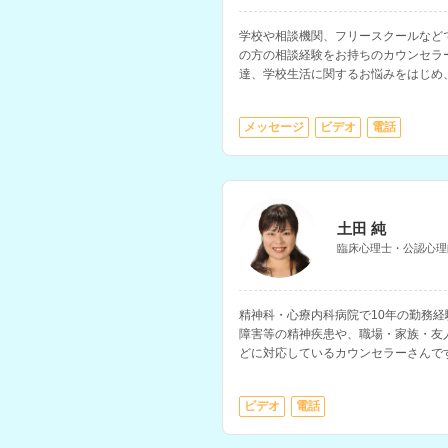
学校や相談機関、フリースクールなど
の方の相談経験をお持ちのカウンセラ
達、学校生活に関するお悩みをはじめ
関係、職場での悩みなど、多様な相談
メッセージ
ビデオ
電話
土田 純
臨床心理士・公認心理
精神科・心療内科病院で10年の勤務
障害等の精神疾患や、職場・家族・友
どに対応しているカウンセラーさんで
ラーとして5年の経験もお持ちで、不
す。
ビデオ
電話