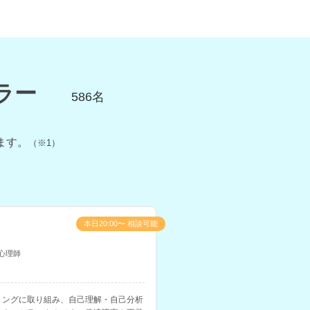
ラー
586
名
ます。
（※1）
本日20:00〜 相談可能
心理師
リングに取り組み、自己理解・自己分析