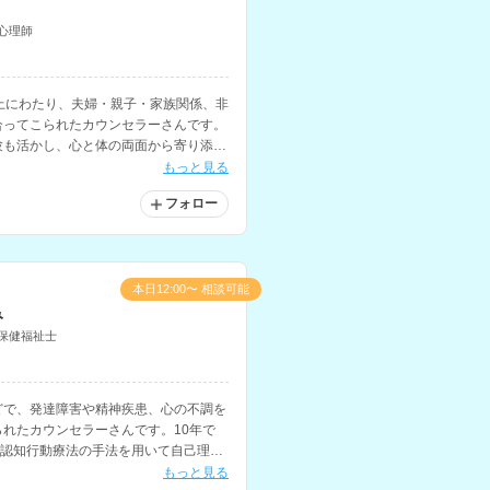
心理師
上にわたり、夫婦・親子・家族関係、非
合ってこられたカウンセラーさんです。
験も活かし、心と体の両面から寄り添っ
もっと見る
フォロー
本日12:00〜 相談可能
み
保健福祉士
どで、発達障害や精神疾患、心の不調を
れたカウンセラーさんです。10年で
、認知行動療法の手法を用いて自己理解
関する相談にも対応されています。
もっと見る