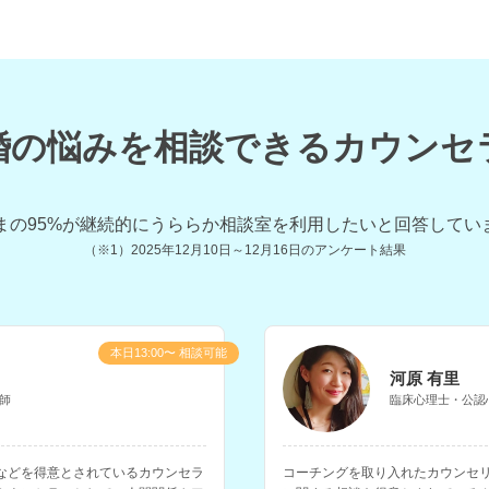
婚の悩みを相談できるカウンセ
まの
95
%が継続的にうららか相談室を利用したいと回答してい
（※1）
2025年12月10日～12月16日
のアンケート結果
本日13:00〜 相談可能
河原 有里
師
臨床心理士・公認
などを得意とされているカウンセラ
コーチングを取り入れたカウンセ