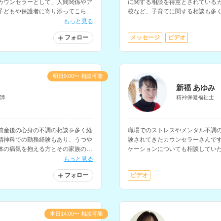
カウンセラーとして、人間関係やア
に関する相談を得意とされている
子どもや保護者に寄り添ってこられ
校など、子育てに関する相談も多
たい、前向きに生きたいと考えて
もっと見る
フォロー
メッセージ
ビデオ
明日9:00〜 相談可能
新福 あゆみ
師
精神保健福祉士
前産後の心身の不調の相談を多く経
職場でのストレスやメンタル不調
精神科での勤務経験もあり、うつや
験されてきたカウンセラーさんで
体の病気を抱える方とその家族の心
ケーションについても相談してい
パートナー関係に悩む人など、様々
らどうしたら良いのかわからない
もっと見る
フォロー
ビデオ
本日14:00〜 相談可能