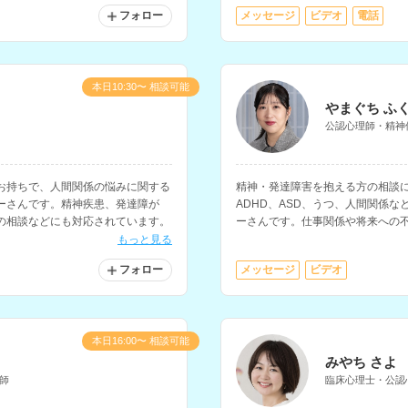
フォロー
メッセージ
ビデオ
電話
本日10:30〜 相談可能
やまぐち ふ
公認心理師・精神
お持ちで、人間関係の悩みに関する
精神・発達障害を抱える方の相談に
ーさんです。精神疾患、発達障が
ADHD、ASD、うつ、人間関係
の相談などにも対応されています。
ーさんです。仕事関係や将来への
います。
もっと見る
フォロー
メッセージ
ビデオ
本日16:00〜 相談可能
みやち さよ
師
臨床心理士・公認