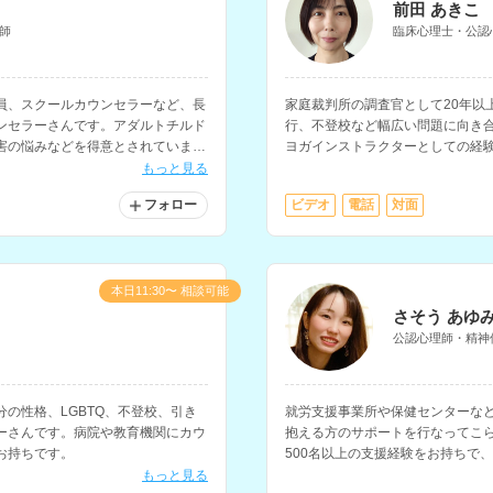
前田 あきこ
師
臨床心理士・公認
員、スクールカウンセラーなど、長
家庭裁判所の調査官として20年以
ンセラーさんです。アダルトチルド
行、不登校など幅広い問題に向き
害の悩みなどを得意とされていま
ヨガインストラクターとしての経
ての知識も深く、様々なお悩みに対
たサポートを提供されています。
もっと見る
フォロー
ビデオ
電話
対面
本日11:30〜 相談可能
さそう あゆ
公認心理師・精神
の性格、LGBTQ、不登校、引き
就労支援事業所や保健センターな
ーさんです。病院や教育機関にカウ
抱える方のサポートを行なってこら
お持ちです。
500名以上の支援経験をお持ちで
を深めるサポートやセルフケアに
もっと見る