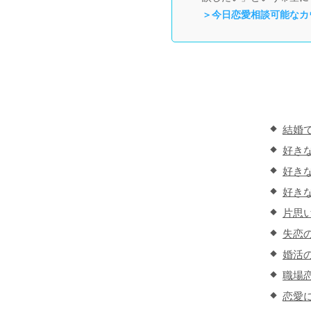
＞今日恋愛相談可能なカ
結婚
好き
好き
好き
片思
失恋
婚活
職場
恋愛