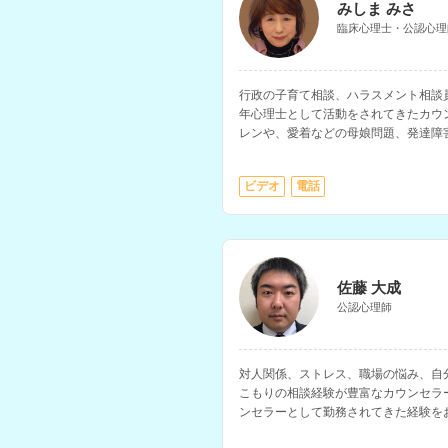
みしま みさ
臨床心理士・公認心理
行政の子育て相談、ハラスメント相談
年心理士として活動をされてきたカウ
レンや、愛着などの母娘問題、発達障
す。講師経験もお持ちで心理学につい
する相談が可能です。
ビデオ
電話
佐藤 大成
公認心理師
対人関係、ストレス、職場の悩み、自分
こもりの相談経験が豊富なカウンセラ
ンセラーとして勤務されてきた経験を