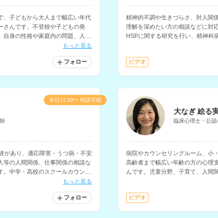
で、子どもから大人まで幅広い年代
精神的不調や生きづらさ、対人関
ーさんです。不登校や子どもの発
理解を深めたい方の相談などに対
、自身の性格や家庭内の問題、人間
HSPに関する研究を行い、精神科
に対応されています。
もっと見る
フォロー
ビデオ
本日11:00〜 相談可能
大なぎ 絵る
師
臨床心理士・公認
経験があり、適応障害・うつ病・不安
病院やカウンセリングルーム、小
人等の人間関係、仕事関係の相談な
高齢者まで幅広い年齢の方の心理
す。中学・高校のスクールカウンセ
んです。児童分野、子育て、人間
登校の相談にも多く対応されていま
つ等の相談を得意とされており、
もっと見る
フォロー
ビデオ