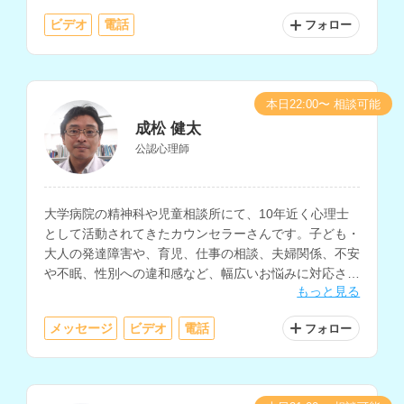
応されています。
ビデオ
電話
フォロー
本日22:00〜 相談可能
成松 健太
公認心理師
大学病院の精神科や児童相談所にて、10年近く心理士
として活動されてきたカウンセラーさんです。子ども・
大人の発達障害や、育児、仕事の相談、夫婦関係、不安
や不眠、性別への違和感など、幅広いお悩みに対応され
もっと見る
ています。
メッセージ
ビデオ
電話
フォロー