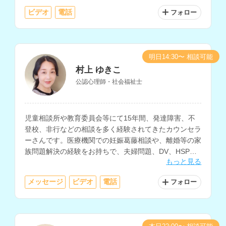
ビデオ
電話
フォロー
明日14:30〜 相談可能
村上 ゆきこ
公認心理師・社会福祉士
児童相談所や教育委員会等にて15年間、発達障害、不
登校、非行などの相談を多く経験されてきたカウンセラ
ーさんです。医療機関での妊娠葛藤相談や、離婚等の家
族問題解決の経験をお持ちで、夫婦問題、DV、HSP、
もっと見る
職場の悩み、ひきこもり、うつ等のメンタルヘルスの相
談も得意とされています。
メッセージ
ビデオ
電話
フォロー