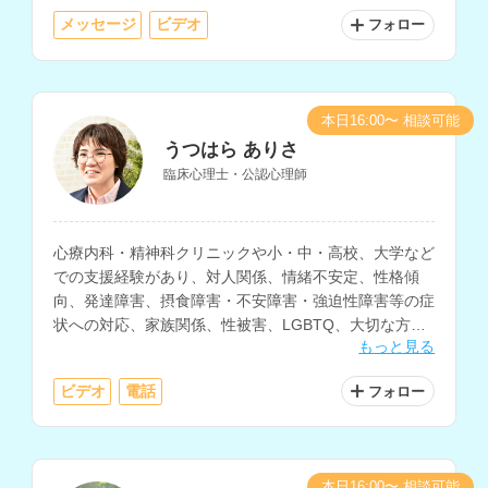
メッセージ
ビデオ
フォロー
本日16:00〜 相談可能
うつはら ありさ
臨床心理士・公認心理師
心療内科・精神科クリニックや小・中・高校、大学など
での支援経験があり、対人関係、情緒不安定、性格傾
向、発達障害、摂食障害・不安障害・強迫性障害等の症
状への対応、家族関係、性被害、LGBTQ、大切な方を
もっと見る
亡くした方のサポート、子育てなど、様々な相談に対応
されているカウンセラーさんです。
ビデオ
電話
フォロー
本日16:00〜 相談可能