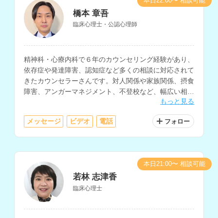
本日22:00〜 相談可能
橋本 章吾
臨床心理士・公認心理師
精神科・心療内科で６年のカウンセリング経験があり、
依存症や発達障害、認知症など多くの相談に対応されて
きたカウンセラーさんです。対人関係や家族関係、摂食
障害、アンガーマネジメント、不登校など、幅広い相談
もっと見る
内容に対応されています。
メッセージ
ビデオ
電話
フォロー
本日21:00〜 相談可能
若林 志津香
臨床心理士