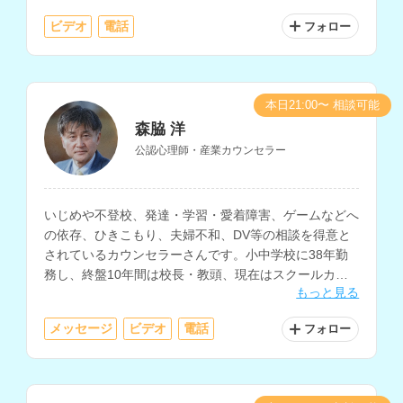
す。
ビデオ
電話
フォロー
本日21:00〜 相談可能
森脇 洋
公認心理師・産業カウンセラー
いじめや不登校、発達・学習・愛着障害、ゲームなどへ
の依存、ひきこもり、夫婦不和、DV等の相談を得意と
されているカウンセラーさんです。小中学校に38年勤
務し、終盤10年間は校長・教頭、現在はスクールカウ
もっと見る
ンセラーとして、生徒や保護者の相談に対応されていま
す。
メッセージ
ビデオ
電話
フォロー