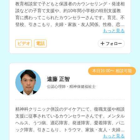
教育相談室で子どもと保護者のカウンセリング・発達相
談などの子育て支援や、約10年間小学校の特別支援教
育に携わってこられたカウンセラーさんです。育児、不
登校、引きこもり、夫婦・家族・友人関係、性格、恋
もっと見る
愛、仕事、妊活・不妊治療の悩みなど、様々な相談に対
応されています。
ビデオ
電話
フォロー
本日16:00〜 相談可能
遠藤 正智
公認心理師・精神保健福祉士
精神科クリニック併設のデイケアにて、復職支援や相談
支援に従事されているカウンセラーさんです。メンタル
ヘルス、うつ病、適応障害、発達障害、愛着障害、パニ
ック障害、引きこもり、トラウマ、家族・友人・夫婦・
もっと見る
職場等の人間関係、生きづらさについての相談などに対