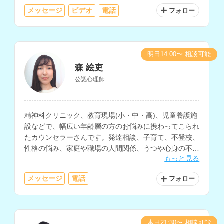
メッセージ
ビデオ
電話
フォロー
明日14:00〜 相談可能
森 絵吏
公認心理師
精神科クリニック、教育現場(小・中・高)、児童養護施
設などで、幅広い年齢層の方のお悩みに携わってこられ
たカウンセラーさんです。発達相談、子育て、不登校、
性格の悩み、家庭や職場の人間関係、うつや心身の不
もっと見る
調、自己理解や生きにくさ等に関する相談を多く経験さ
れています。
メッセージ
電話
フォロー
本日21:30〜 相談可能