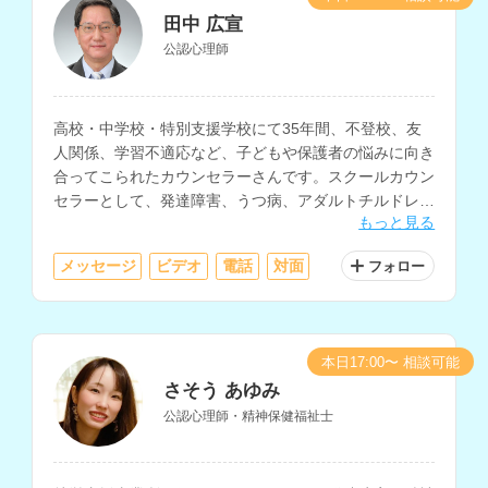
田中 広宣
公認心理師
高校・中学校・特別支援学校にて35年間、不登校、友
人関係、学習不適応など、子どもや保護者の悩みに向き
合ってこられたカウンセラーさんです。スクールカウン
セラーとして、発達障害、うつ病、アダルトチルドレ
もっと見る
ン、人間関係不安、摂食障害、ゲーム依存等の相談にも
対応されています。
メッセージ
ビデオ
電話
対面
フォロー
本日17:00〜 相談可能
さそう あゆみ
公認心理師・精神保健福祉士