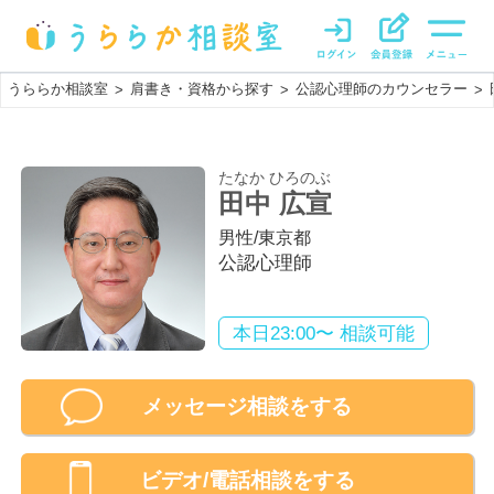
うららか相談室
肩書き・資格から探す
公認心理師のカウンセラー
>
>
>
たなか ひろのぶ
田中 広宣
男性
/
東京都
公認心理師
本日23:00〜 相談可能
メッセージ相談をする
ビデオ/電話相談
をする