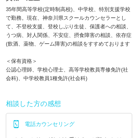
応、また、親子・夫婦・兄弟姉妹・育児・友人・職場
35年間高等学校(定時制高校)、中学校、特別支援学校
の人間関係のストレスなどの課題に向き合ってきまし
で勤務。現在、神奈川県スクールカウンセラーとし
た。それらの課題に対して対話を重ねて、あらゆる手
て、不登校支援、登校しぶり生徒、保護者への相談、
立てをつくして解決の方向に向かうとき大きな喜びを
うつ病、対人関係、不安症、摂食障害の相談、依存症
感じてきました。
(飲酒、薬物、ゲーム障害)の相談をすすめております
あらゆる苦戦や悩みの中心は、不安や葛藤といった感
＜保有資格＞
情の滞りが多いように思います。
公認心理師、学校心理士、高等学校教員専修免許(社
その不安や葛藤の根源をクライエントと一緒になって
会科)、中学校教員1種免許(社会科)
突き止め、本人が気づいていくことで不安が軽減さ
れ、具体的で現実的な行動の変化が生まれてくるよう
に感じます。
相談した方の感想
まずは、自らの不安な感情(気分)をありのままに語っ
電話カウンセリング
ていただき、私が深く傾聴させていただく。この丁寧
な往復作業から課題解決への糸口が見えてきます。