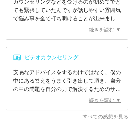
カウンセリングなどを受けるのが初めてでと
うまく話せるかな、こんなことで相談しても大丈夫か
ても緊張していたんですが話しやすい雰囲気
ななど相談者様によっていろいろな気持ちがおありだ
で悩み事を全て打ち明けることが出来まし
と思います。ご相談事は、相談者様お一人おひとりに
た。今の私にとって的確なアドバイスをして
とってかけがえのないお話を大切に伺い、一緒に歩ま
続きを読む ▼
下さり少し気持ちが楽になりました。心配事
せていただければ幸いです。心の分かち合いが、相談
を一つ一つ丁寧に聞いて下さりその悩み事全
者様にとっての心の休息所になれるように努めてまい
ての解決策を提案して下さりほんとに助かり
ります。
ビデオカウンセリング
ました。落ち込んでいるばかりではなく頑張
ろうと思えました。本当にありがとうござい
私はお一人おひとりの出逢いを大切にしながら懇切丁
安易なアドバイスをするわけではなく、僕の
ます。
寧にカウンセリングをさせていただけるようにどうぞ
中にある答えをうまく引き出して頂き、自分
よろしくお願い致します。
の中の問題を自分の力で解決するためのサポ
ートをして頂きました。長年抱えていたトラ
続きを読む ▼
なお、メッセージでのご相談もできるだけさせていた
ウマ・問題をようやく終えることができそう
だきますのでどうぞよろしくお願い致します。
です。ありがとうございました。
すべての感想を見る
※顔を出しながらのカウンセリングは抵抗がある場