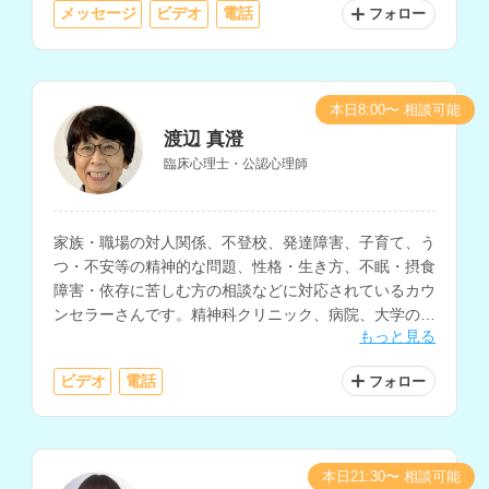
メッセージ
ビデオ
電話
フォロー
本日8:00〜 相談可能
渡辺 真澄
臨床心理士・公認心理師
家族・職場の対人関係、不登校、発達障害、子育て、う
つ・不安等の精神的な問題、性格・生き方、不眠・摂食
障害・依存に苦しむ方の相談などに対応されているカウ
ンセラーさんです。精神科クリニック、病院、大学の学
もっと見る
生相談室、高校、カウンセリングルームなどでの相談経
験をお持ちです。
ビデオ
電話
フォロー
本日21:30〜 相談可能