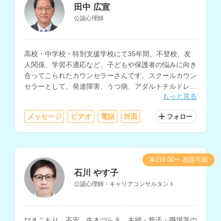
田中 広宣
公認心理師
高校・中学校・特別支援学校にて35年間、不登校、友
人関係、学習不適応など、子どもや保護者の悩みに向き
合ってこられたカウンセラーさんです。スクールカウン
セラーとして、発達障害、うつ病、アダルトチルドレ
もっと見る
ン、人間関係不安、摂食障害、ゲーム依存等の相談にも
対応されています。
メッセージ
ビデオ
電話
対面
フォロー
本日9:00〜 相談可能
石川 やす子
公認心理師・キャリアコンサルタント
ひきこもり、不安、生きづらさ、夫婦・親子・職場等の