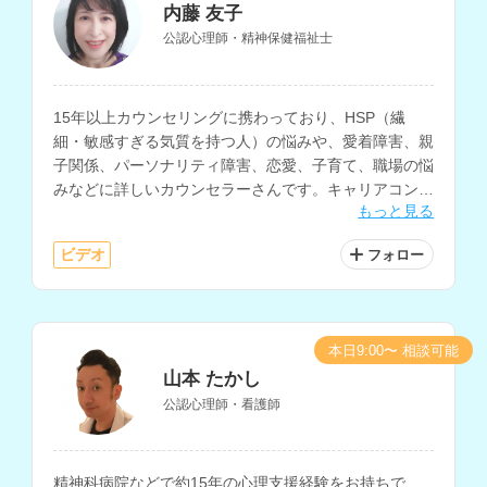
内藤 友子
公認心理師・精神保健福祉士
15年以上カウンセリングに携わっており、HSP（繊
細・敏感すぎる気質を持つ人）の悩みや、愛着障害、親
子関係、パーソナリティ障害、恋愛、子育て、職場の悩
みなどに詳しいカウンセラーさんです。キャリアコンサ
もっと見る
ルタントの指導者資格もお持ちで、職場における人間関
係の悩みや、キャリアに関する相談をお持ちの方にもお
ビデオ
フォロー
すすめです。
本日9:00〜 相談可能
山本 たかし
公認心理師・看護師
精神科病院などで約15年の心理支援経験をお持ちで、