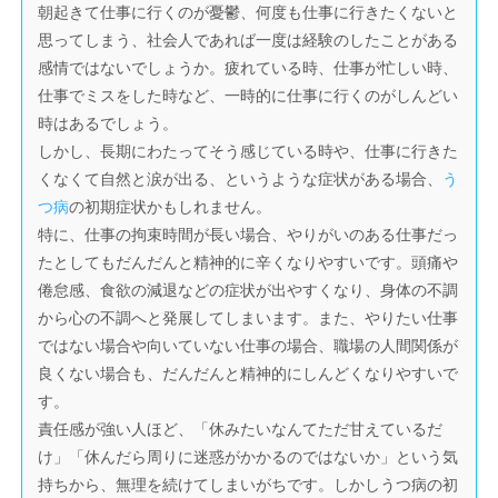
朝起きて仕事に行くのが憂鬱、何度も仕事に行きたくないと
思ってしまう、社会人であれば一度は経験のしたことがある
感情ではないでしょうか。疲れている時、仕事が忙しい時、
仕事でミスをした時など、一時的に仕事に行くのがしんどい
時はあるでしょう。
しかし、長期にわたってそう感じている時や、仕事に行きた
くなくて自然と涙が出る、というような症状がある場合、
う
つ病
の初期症状かもしれません。
特に、仕事の拘束時間が長い場合、やりがいのある仕事だっ
たとしてもだんだんと精神的に辛くなりやすいです。頭痛や
倦怠感、食欲の減退などの症状が出やすくなり、身体の不調
から心の不調へと発展してしまいます。また、やりたい仕事
ではない場合や向いていない仕事の場合、職場の人間関係が
良くない場合も、だんだんと精神的にしんどくなりやすいで
す。
責任感が強い人ほど、「休みたいなんてただ甘えているだ
け」「休んだら周りに迷惑がかかるのではないか」という気
持ちから、無理を続けてしまいがちです。しかしうつ病の初