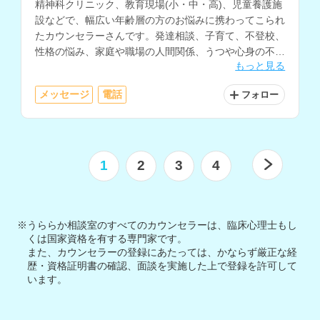
精神科クリニック、教育現場(小・中・高)、児童養護施
設などで、幅広い年齢層の方のお悩みに携わってこられ
たカウンセラーさんです。発達相談、子育て、不登校、
性格の悩み、家庭や職場の人間関係、うつや心身の不
もっと見る
調、自己理解や生きにくさ等に関する相談を多く経験さ
れています。
メッセージ
電話
フォロー
1
2
3
4
※うららか相談室のすべてのカウンセラーは、臨床心理士もし
くは国家資格を有する専門家です。
また、カウンセラーの登録にあたっては、かならず厳正な経
歴・資格証明書の確認、面談を実施した上で登録を許可して
います。