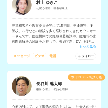
村上 ゆきこ
公認心理師・社会福祉士
児童相談所や教育委員会等にて15年間、発達障害、不
登校、非行などの相談を多く経験されてきたカウンセラ
ーさんです。医療機関での妊娠葛藤相談や、離婚等の家
族問題解決の経験をお持ちで、夫婦問題、DV、HSP、
もっと見る
職場の悩み、ひきこもり、うつ等のメンタルヘルスの相
談も得意とされています。
メッセージ
ビデオ
電話
フォロー
本日23:30〜 相談可能
長谷川 凜太郎
臨床心理士・公認心理師
心療内科にて、人間関係の悩みをはじめ、社会人の困り