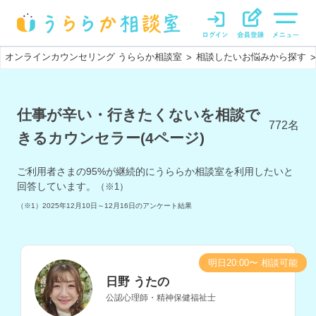
オンラインカウンセリング うららか相談室
相談したいお悩みから探す
>
>
仕事が辛い・行きたくないを相談で
772
名
きるカウンセラー(4ページ)
ご利用者さまの
95
%が継続的にうららか相談室を利用したいと
回答しています。
（※1）
（※1）
2025年12月10日～12月16日
のアンケート結果
明日20:00〜 相談可能
日野 うたの
公認心理師・精神保健福祉士