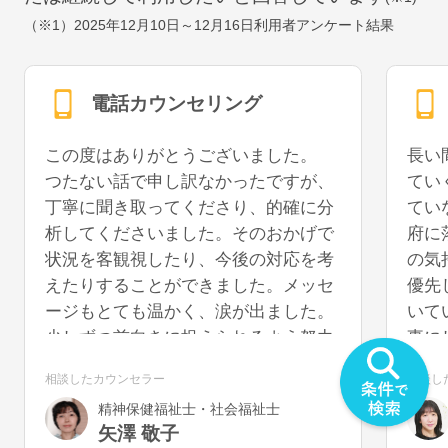
（※1）
2025年12月10日～12月16日
利用者アンケート結果
電話カウンセリング
この度はありがとうございました。
長い
つたない話で申し訳なかったですが、
てい
丁寧に聞き取ってくださり、的確に分
てい
析してくださいました。そのおかげで
府に
状況を客観視したり、今後の対応を考
の気
えたりすることができました。メッセ
優先
ージもとても温かく、涙が出ました。
いて
少しずつ前向きに捉えられるよう努力
事に
していきたいと思います。また機会が
うに
相談したカウンセラー
相談し
あれば、再度お話を聞いていただける
を切
精神保健福祉士・社会福祉士
と幸いです。
気が
矢澤 敬子
うで