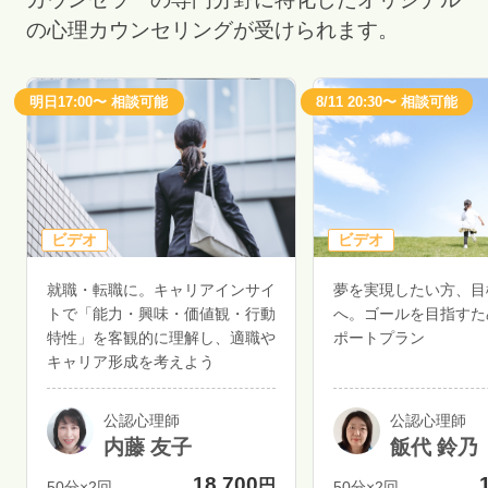
の心理カウンセリングが受けられます。
明日17:00〜 相談可能
8/11 20:30〜 相談可能
ビデオ
ビデオ
就職・転職に。キャリアインサイ
夢を実現したい方、目
トで「能力・興味・価値観・行動
へ。ゴールを目指すた
特性」を客観的に理解し、適職や
ポートプラン
キャリア形成を考えよう
公認心理師
公認心理師
内藤 友子
飯代 鈴乃
18,700
円
50分×2回
50分×2回