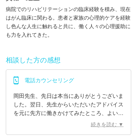
にも関わってきました。いつも元気で働きたいけれど
病院でのリハビリテーションの臨床経験を積み、現在
辛い時もある、職場の人間関係に悩んでいる、ライフ
はがん臨床に関わる。患者と家族の心理的ケアを経験
イベントの悩みが仕事に影響している、自分の感情と
し色んな人生に触れると共に、働く人々の心理援助に
仕事で求められる感情が一致せず負担、昇進や転勤・
も力を入れてきた。
配置転換等、働く人々は職業人であると同時に当たり
前に悩みを抱えながら生きる一個人です。ご自分を大
切にしながら仕事をして生きていくということはとて
相談した方の感想
も大変なことで、時には誰かに相談したり、うまく言
葉にならない気持ちを整理したいと思うことは、特別
電話カウンセリング
なことではありません。それなのに、仕事にまつわる
悩みは、職場内で相談しにくいことが多いです。多く
岡田先生、先日は本当にありがとうございま
の人が、仕事の悩みを誰にも相談できないでいます。
した。翌日、先生からいただいたアドバイス
こころの不調への気づきとケアは早いほうが良いので
を元に先方に働きかけてみたところ、よい方
す。調子を崩す前に少し話してみませんか。
向に進んでいきそうです！
続きを読む ▼
岡田先生の話し方は優しくておだやかで、高
悩みに大きい小さいはありません。どんな些細なこと