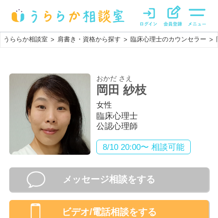
うららか相談室
肩書き・資格から探す
臨床心理士のカウンセラー
>
>
>
おかだ さえ
岡田 紗枝
女性
臨床心理士
公認心理師
8/10 20:00〜 相談可能
メッセージ相談をする
ビデオ/電話相談
をする