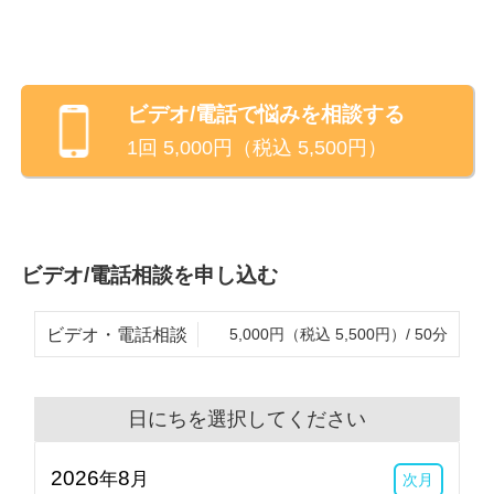
ぶっていた心が落ち着きました。
も、また根深い陰性感情も、あなたにとっての悩みは
大切に扱っていきたいと思っています。あなたと同じ
ように悩みを抱えて生きている人間として、一緒に考
えて新たなご自分と出会えるお手伝いをしたいと思っ
ビデオ/電話
で悩みを相談する
ています。
1回
5,000
円（税込
5,500
円）
【こんな悩み、ご相談下さい】
自分自身について
メンタルヘルス
ビデオ/電話相談を申し込む
仕事にまつわる悩み
家族関係
ビデオ・電話相談
5,000円（税込 5,500円）/ 50分
人間関係
介護
スキルアップ
日にちを選択してください
大切な人との別れ
2026
8
病気や障害との向き合い方
年
月
次月