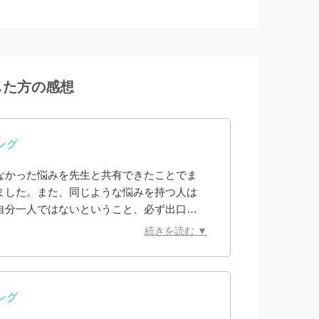
した方の感想
ング
なかった悩みを先生と共有できたことでま
ました。また、同じような悩みを持つ人は
自分一人ではないということ、必ず出口が
だ何も解決できたわけではありませんが幾
続きを読む ▼
こんな私の悩みに寄り添っていただきとて
相談を継続して自分の気持ちを整理したい
はどうぞよろしくお願いします。
ング