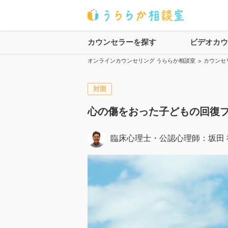
カウンセラーを探す
ビデオカ
オンラインカウンセリング うららか相談室
カウンセ
>
対面
心の傷をおった子どもの回復
臨床心理士・公認心理師
：
坂田