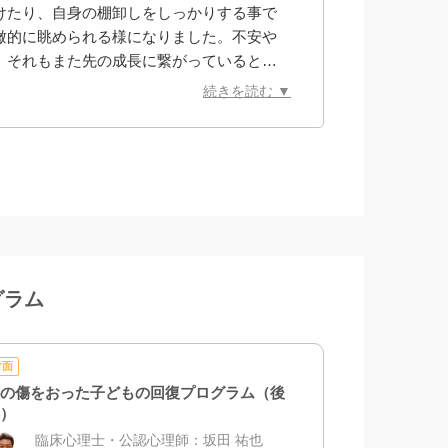
けたり、自身の棚卸しをしっかりする事で
瞰的に眺められる様になりました。不安や
、それもまた先の成長に繋がっていると捉
と思います。またぜひお話しさせて頂けた
続きを読む ▼
ざいました！
グラム
対面
の傷をおった子どもの回復プログラム（後
）
臨床心理士・公認心理師
：
坂田 祐也