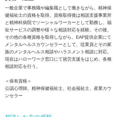
■これまで対応してきた相談内容（この他の内容にも
一般企業で事務職や編集職として働きながら、精神保
対応可能です）
健福祉士の資格を取得。資格取得後は相談支援事業所
・自分の性格に悩んでいる
と精神科病院でソーシャルワーカーとして勤務し、福
・なんだか気分の落ち込む日が続いている
祉サービスの調整や様々な相談対応を経験。その後、
・職場の人間関係がうまくいかない
その他の各種資格を取得しながら、EAP提供企業にて
・仕事を続けるか悩んでいる
メンタルヘルスカウンセラーとして、従業員とその家
・子育てに悩んでいる
族のメンタルヘルス相談やハラスメント相談に対応。
・親との関係がうまくいかない
現在はハローワーク窓口にて就労支援をはじめ、各種
・配偶者、パートナーとの関係がうまくいかない
相談対応を行う。
・ハラスメントを受けている・・・等々
＜保有資格＞
私はどの相談にも、相談してくださる方にとって、ど
公認心理師、精神保健福祉士、社会福祉士、産業カウ
うすればご自身のことを守れるか、どうすれば少しで
ンセラー
も気持ちが楽になれるのか、じっくりとお話をうかが
い、一緒に考えさせていただいています。