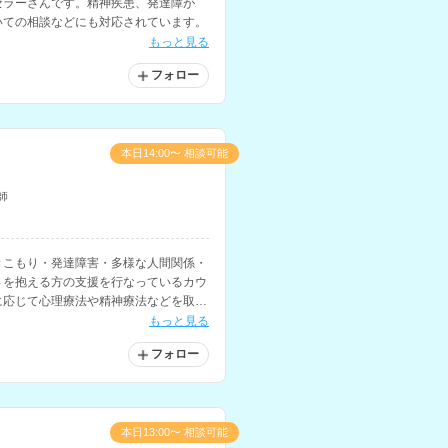
セラーさんです。精神疾患、発達障が
いての相談などにも対応されています。
もっと見る
フォロー
本日14:00〜 相談可能
師
きこもり・発達障害・多様な人間関係・
さを抱える方の支援を行なっているカウ
に応じて心理療法や精神療法などを取り
。看護師や医療従事者への相談経験もお
もっと見る
フォロー
本日13:00〜 相談可能