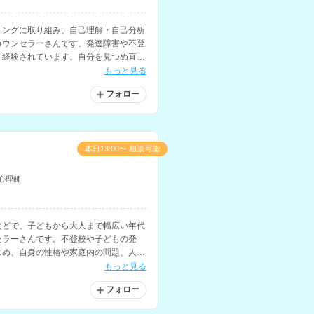
リングに取り組み、自己理解・自己分析
カウンセラーさんです。発達障害や不登
く経験されています。自分を見つめ直し
いる方にもおすすめです。
もっと見る
フォロー
本日13:00〜 相談可能
心理師
などで、子どもから大人まで幅広い年代
セラーさんです。不登校や子どもの発
じめ、自身の性格や家庭内の問題、人間
相談に対応されています。
もっと見る
フォロー