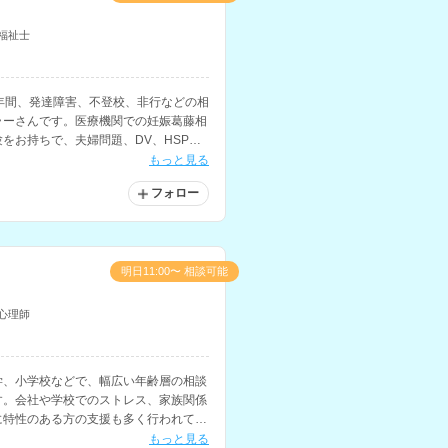
福祉士
年間、発達障害、不登校、非行などの相
ラーさんです。医療機関での妊娠葛藤相
をお持ちで、夫婦問題、DV、HSP、
のメンタルヘルスの相談も得意とされて
もっと見る
フォロー
明日11:00〜 相談可能
心理師
学、小学校などで、幅広い年齢層の相談
す。会社や学校でのストレス、家族関係
に特性のある方の支援も多く行われてい
もっと見る