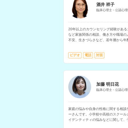
酒井 祥子
臨床心理士・公認心理
20年以上のカウンセリング経験があ
など家族関係の相談、働き方や職場の
不安、生きづらさなど、若年層から年
ています。
ビデオ
電話
対面
※性依存・性犯罪に関するご相談には
い。
加藤 明日花
臨床心理士・公認心理
家庭の悩みや自身の性格に関する相談
ーさんです。小学校や高校のスクール
イデンティティの悩みなどに関して、
た経験をお持ちです。