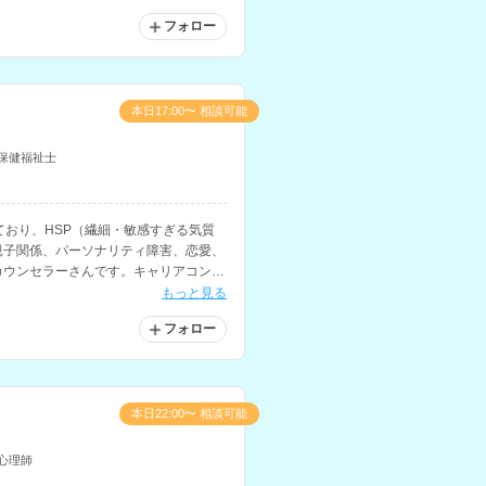
フォロー
本日17:00〜 相談可能
保健福祉士
ており、HSP（繊細・敏感すぎる気質
親子関係、パーソナリティ障害、恋愛、
カウンセラーさんです。キャリアコンサ
、職場における人間関係の悩みや、キャ
もっと見る
もおすすめです。
フォロー
本日22:00〜 相談可能
心理師