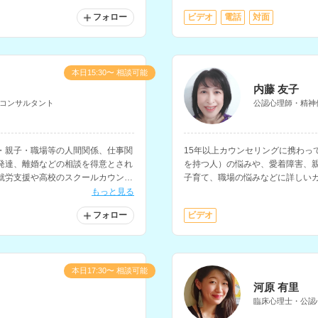
フォロー
ビデオ
電話
対面
本日15:30〜 相談可能
内藤 友子
コンサルタント
公認心理師・精神
・親子・職場等の人間関係、仕事関
15年以上カウンセリングに携わっ
発達、離婚などの相談を得意とされ
を持つ人）の悩みや、愛着障害、
就労支援や高校のスクールカウンセ
子育て、職場の悩みなどに詳しい
の勤務経験をお持ちです。
ルタントの指導者資格もお持ちで
もっと見る
リアに関する相談をお持ちの方に
フォロー
ビデオ
本日17:30〜 相談可能
河原 有里
臨床心理士・公認