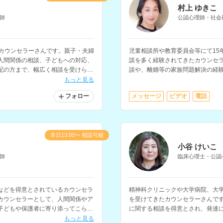
村上 ゆきこ
師
公認心理師・社会
るカウンセラーさんです。親子・夫婦
児童相談所や教育委員会等にて15
人間関係の相談、子どもへの対応、
談を多く経験されてきたカウンセ
配の方まで、幅広く相談を受けられ
談や、離婚等の家族問題解決の経験
職場の悩み、ひきこもり、うつ等
もっと見る
います。
フォロー
メッセージ
ビデオ
電話
対応しておりません。ご了承くださ
本日13:00〜 相談可能
小谷 けいこ
師
臨床心理士・公認
などを得意とされているカウンセラ
精神科クリニックや大学病院、大
カウンセラーとして、人間関係やア
を受けてきたカウンセラーさんで
子どもや保護者に寄り添ってこられ
に関する相談を得意とされ、発達
ます。
もっと見る