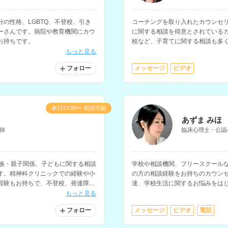
の性格、LGBTQ、不登校、引き
コーチングを取り入れたカウンセ
ーさんです。病院や教育機関にカウ
に関する相談を得意とされている
お持ちです。
校など、子育てに関する相談も多
たい、前向きに生きたいと考えて
もっと見る
フォロー
メッセージ
ビデオ
本日13:00〜 相談可能
あずま みほ
師
臨床心理士・公認
家族・親子関係、子どもに関する相談
学校や相談機関、フリースクール
す。精神科クリニックでの経験や小
の方の相談経験をお持ちのカウン
経験もお持ちで、不登校、発達障害
達、学校生活に関するお悩みをは
を得意とされています。
関係、職場での悩みなど、多様な
もっと見る
フォロー
メッセージ
ビデオ
電話