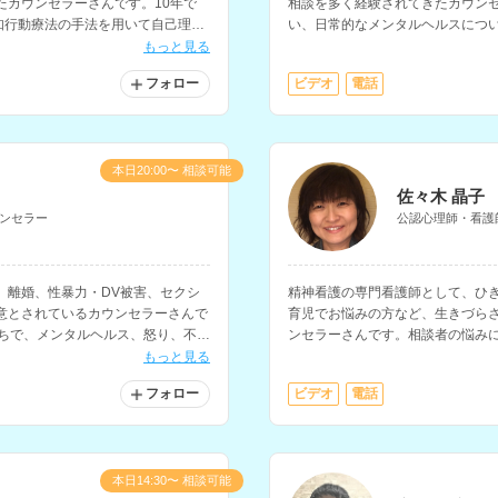
たカウンセラーさんです。10年で
相談を多く経験されてきたカウン
知行動療法の手法を用いて自己理解
い、日常的なメンタルヘルスにつ
る相談にも対応されています。
もっと見る
フォロー
ビデオ
電話
本日20:00〜 相談可能
佐々木 晶子
ンセラー
公認心理師・看護
、離婚、性暴力・DV被害、セクシ
精神看護の専門看護師として、ひ
意とされているカウンセラーさんで
育児でお悩みの方など、生きづら
持ちで、メンタルヘルス、怒り、不
ンセラーさんです。相談者の悩み
の悩みにも対応されています。
入れ、相談に乗っていただけます
もっと見る
持ちです。
フォロー
ビデオ
電話
本日14:30〜 相談可能