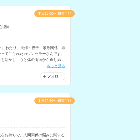
本日18:00〜 相談可能
心理師
上にわたり、夫婦・親子・家族関係、非
合ってこられたカウンセラーさんです。
験も活かし、心と体の両面から寄り添っ
もっと見る
フォロー
本日12:30〜 相談可能
験をお持ちで、人間関係の悩みに関する