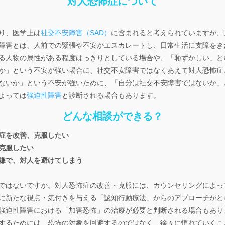
対人恐怖症について
り、医学上は
社交不安障害（SAD）
に含まれると考えられていますが、
障害とは、人前での緊張や不安がエスカレートし、日常生活に支障をき
る人物の属性がある程度はっきりとしている場合や、「恥ずかしい」と
か」という不安が強い場合に、社交不安障害ではなくあえて対人恐怖症
ないか」という不安が強いために、「自分は社交不安障害ではないか」
よっては
強迫性障害
と診断される場合もあります。
どんな相談ができる？
症を改善、克服したい
克服したい
嫌で、対人を避けてしまう
ではないですか。対人恐怖症の改善・克服には、カウンセリングによっ
に新たな視点・気付きを与える「認知行動療法」からのアプローチがと
強迫性障害における「加害恐怖」の治療が必要と判断される場合もあり
するためには、恐怖の対象を回避するのではなく、徐々に慣れていくこ