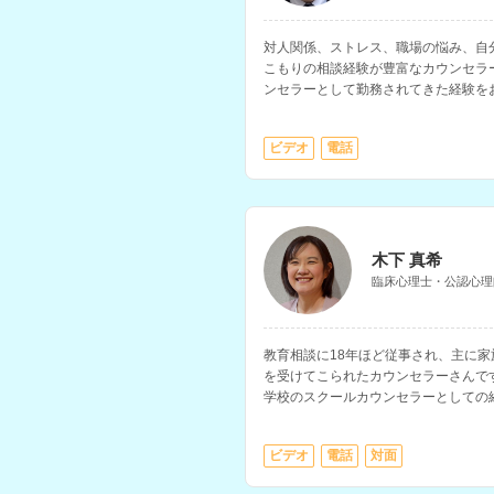
対人関係、ストレス、職場の悩み、自分
こもりの相談経験が豊富なカウンセラ
ンセラーとして勤務されてきた経験を
ビデオ
電話
木下 真希
臨床心理士・公認心理
教育相談に18年ほど従事され、主に
を受けてこられたカウンセラーさんで
学校のスクールカウンセラーとしての
をはじめ、子どもについての相談全般
ビデオ
電話
対面