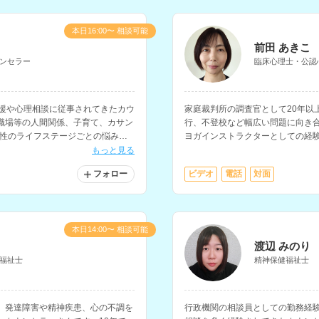
本日16:00〜 相談可能
前田 あきこ
ンセラー
臨床心理士・公認
支援や心理相談に従事されてきたカウ
家庭裁判所の調査官として20年以
職場等の人間関係、子育て、カサン
行、不登校など幅広い問題に向き
女性のライフステージごとの悩みの
ヨガインストラクターとしての経
たサポートを提供されています。
もっと見る
フォロー
ビデオ
電話
対面
本日14:00〜 相談可能
渡辺 みのり
福祉士
精神保健福祉士
、発達障害や精神疾患、心の不調を
行政機関の相談員としての勤務経