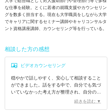
大学で総合職として対人援助部門や管理部門等で多様
な仕事を経験。とくに若者の就職支援やカウンセリン
私は総合職として、管理業務、対人支援業務等を経験
グを数多く担当する。現在も大学職員をしながら大学
してきました。その中で向いていない仕事も経験しま
でキャリアに関するセミナー講師やキャリコンサルタ
したし、仕事の適性に悩んだり、人間関係でメンタル
ント資格講座講師、カウンセリング等を行っている。
ダウンする社員の相談も受けてきました。その経験を
活かして仕事上の様々なお悩みに対し、カウンセリン
グをさせて頂いています。
相談した方の感想
悩みを乗り越えるヒントは案外身近なところ、自分の
心にあります。
ビデオカウンセリング
自分の心の中を整理して、いろんな自分を認めること
ができればとても生きやすくなり、解決の糸口が見つ
穏やかで話しやすく、安心して相談すること
かるかもしれません。
ができました。話をする中で、自分でも気づ
カウンセリングであなたが抱えている悩みを一緒に考
いていなかった考え方が整理され、自分の気
え、解決するお手伝いをさせていただけたらと思いま
持ちが少しずつ見えてきました。
す。
続きを読む ▼
また、共感していただくだけでなく、現実的
また、働きやすさは職場の環境調整がとても大切にな