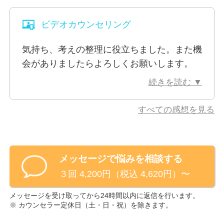
で具体的なアドバイスもいただけたので、こ
ります。整理整頓、物事の段取りや人の調整が苦手な
れから取るべき行動が見えてきました。仕事
方には、具体的にどのようにすればできるようになる
ビデオカウンセリング
やキャリアについて前向きな気持ちになれま
のかをお伝えいたしますので、ぜひご相談ください。
した。
気持ち、考えの整理に役立ちました。また機
ありがとうございました。
【対応可能な心理療法】
会がありましたらよろしくお願いします。
・来談者中心療法
続きを読む ▼
・精神分析的心理療法
すべての感想を見る
※ビデオ相談でお顔を見られたくないといった場合、
カメラをオフにして相談を行うことも可能です。
メッセージで悩みを相談する
３回 4,200円（税込 4,620円）〜
メッセージを受け取ってから24時間以内に返信を行います。
※ カウンセラー定休日（
土・日・祝
）を除きます。