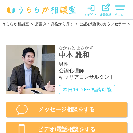
うららか相談室
肩書き・資格から探す
公認心理師のカウンセラー
>
>
>
なかもと まさかず
中本 雅和
男性
公認心理師
キャリアコンサルタント
本日16:00〜 相談可能
メッセージ相談をする
ビデオ/電話相談
をする