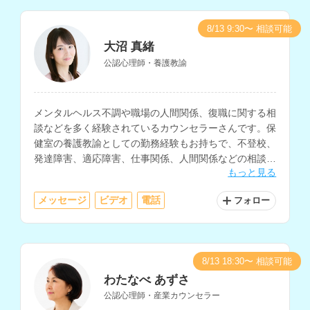
8/13 9:30〜 相談可能
大沼 真緒
公認心理師・養護教諭
メンタルヘルス不調や職場の人間関係、復職に関する相
談などを多く経験されているカウンセラーさんです。保
健室の養護教諭としての勤務経験もお持ちで、不登校、
発達障害、適応障害、仕事関係、人間関係などの相談も
もっと見る
得意とされています。
メッセージ
ビデオ
電話
フォロー
8/13 18:30〜 相談可能
わたなべ あずさ
公認心理師・産業カウンセラー