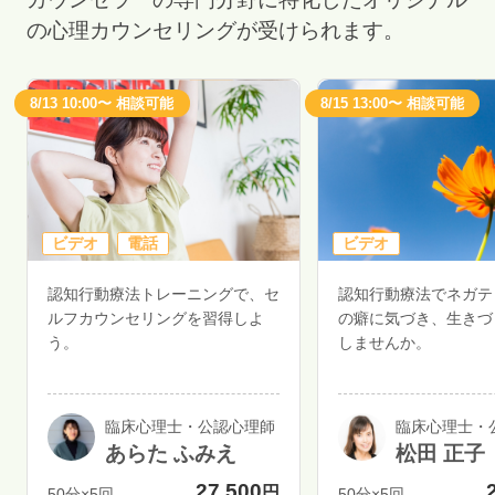
の心理カウンセリングが受けられます。
8/13 10:00〜 相談可能
8/15 13:00〜 相談可能
ビデオ
電話
ビデオ
認知行動療法トレーニングで、セ
認知行動療法でネガテ
ルフカウンセリングを習得しよ
の癖に気づき、生きづ
う。
しませんか。
臨床心理士・公認心理師
臨床心理士・
あらた ふみえ
松田 正子
27,500
円
50分×5回
50分×5回