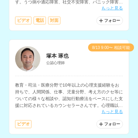
す。うつ病や適応障害、社交不安障害、パニック障害、
もっと見る
PTSD、生きづらさなどを抱える方の相談にも対応され
ています。
ビデオ
電話
対面
フォロー
8/13 9:00〜 相談可能
塚本 琢也
公認心理師
教育・司法・医療分野で10年以上の心理支援経験をお
持ちで、人間関係、仕事、児童分野、考え方のクセ等に
ついての様々な相談や、認知行動療法をベースにした支
援に対応されているカウンセラーさんです。心理職以外
もっと見る
の一般企業での勤務経験もお持ちです。
ビデオ
フォロー