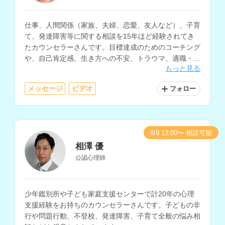
仕事、人間関係（家族、夫婦、恋愛、友人など）、子育
て、発達障害等に関する相談を15年ほど経験されてき
たカウンセラーさんです。目標達成のためのコーチング
や、自己肯定感、生き方への不安、トラウマ、適職・復
もっと見る
職、産前・産後などに関する相談にも対応されていま
す。
メッセージ
ビデオ
フォロー
8/9 13:00〜 相談可能
相澤 優
公認心理師
少年鑑別所や子ども家庭支援センターで計20年の心理
支援経験をお持ちのカウンセラーさんです。子どもの非
行や問題行動、不登校、発達障害、子育て全般の悩み相