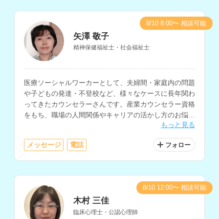
8/10 8:00〜 相談可能
矢澤 敬子
精神保健福祉士・社会福祉士
医療ソーシャルワーカーとして、夫婦間・家庭内の問題
や子どもの発達・不登校など、様々なケースに長年関わ
ってきたカウンセラーさんです。産業カウンセラー資格
をもち、職場の人間関係やキャリアの活かし方のお悩み
もっと見る
も相談できます。
メッセージ
電話
フォロー
8/10 12:00〜 相談可能
木村 三佳
臨床心理士・公認心理師