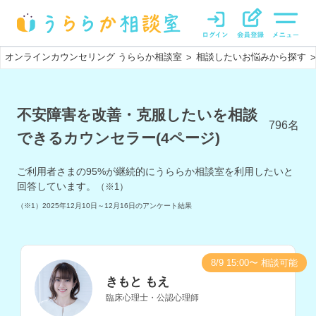
オンラインカウンセリング うららか相談室
相談したいお悩みから探す
>
>
不安障害を改善・克服したいを相談
796
名
できるカウンセラー(4ページ)
ご利用者さまの
95
%が継続的にうららか相談室を利用したいと
回答しています。
（※1）
（※1）
2025年12月10日～12月16日
のアンケート結果
8/9 15:00〜 相談可能
きもと もえ
臨床心理士・公認心理師