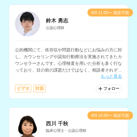
8/9 11:00〜 相談可能
鈴木 勇志
公認心理師
公的機関にて、依存症や問題行動などにお悩みの方に対
し、カウンセリングや認知行動療法を実施されてきたカ
ウンセラーさんです。心理検査を用いた分析も多く行な
っており、目の前の課題だけではなく、相談者それぞれ
もっと見る
の人生や背景にある生き方の問題まで含めたカウンセリ
ングを行なっていただけます。
ビデオ
対面
フォロー
8/9 14:00〜 相談可能
西川 千秋
臨床心理士・公認心理師