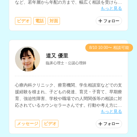
など、若年層から年配の方まで、幅広く相談を受けられ
もっと見る
ています。
ビデオ
電話
対面
フォロー
※性依存・性犯罪に関するご相談には対応しておりませ
ん。ご了承ください。
8/10 10:00〜 相談可能
道又 優里
臨床心理士・公認心理師
心療内科クリニック、療育機関、学生相談室などでの支
援経験を積まれ、子どもの発達、育児・子育て、早期療
育、強迫性障害、学校や職場での人間関係等の相談に対
応されているカウンセラーさんです。行動や考え方に焦
もっと見る
点を当てた支援にも対応されています。
メッセージ
ビデオ
フォロー