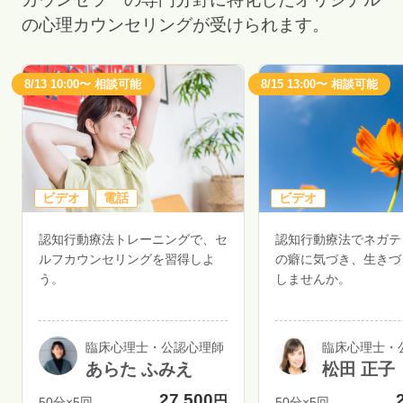
の心理カウンセリングが受けられます。
8/13 10:00〜 相談可能
8/15 13:00〜 相談可能
ビデオ
電話
ビデオ
認知行動療法トレーニングで、セ
認知行動療法でネガテ
ルフカウンセリングを習得しよ
の癖に気づき、生きづ
う。
しませんか。
臨床心理士・公認心理師
臨床心理士・
あらた ふみえ
松田 正子
27,500
円
50分×5回
50分×5回