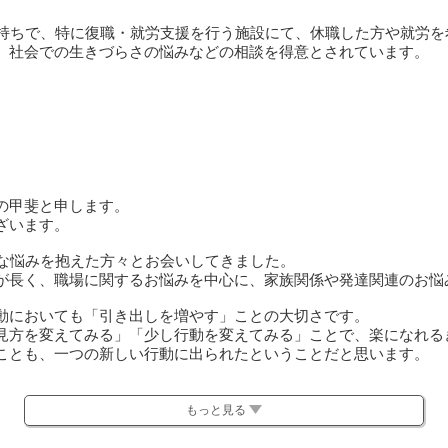
お持ちで、特に復職・就労支援を行う施設にて、休職した方や就労
、社会での生きづらさの悩みなどの相談を得意とされています。
の甲斐と申します。
ざいます。
々な悩みを抱えた方々とお会いしてきました。
が長く、職場に関するお悩みを中心に、家族関係や発達関連のお悩
動においても「引き出しを増やす」ことの大切さです。
見方を変えてみる」「少し行動を変えてみる」ことで、楽になれる
ことも、一つの新しい行動に出られたということだと思います。
出しを探し、増やすお手伝いができると嬉しいです。
対処法が広がるということ。あなたの持っている力で可能性を広げ
もっと見る
よう、心を込めてサポートしたいと思います。