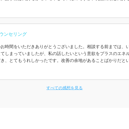
えた感覚になれました。これから継続してカウンセリングをお願い
ウンセリング
のお時間をいただきありがとうございました。相談する前までは、
えてしまっていましたが、私の話したいという意欲をプラスのエネ
だき、とてもうれしかったです。改善の余地があることばかりだと
も自信になりました。私は要点を話すということが苦手で、全ての
が、それでもずっと相槌を打ってくださりながら聞いてくれた上に
を認めてくださったことが本当にうれしかったです。こういった相
が、今回甲斐さんに聞いていただけて良かったです。今回は仕事の
すべての感想を見る
回もお時間をいただき、私がまだ話せていないことを聞いていただ
の度は本当にありがとうございました。確実に私の心は救われまし