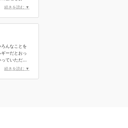
しようと決めま
続きを読む ▼
いろんなことを
ルギーだとおっ
いっていただけ
話が長くなって
続きを読む ▼
、何も否定せず
談をすることが
話しかできなか
けたらと思って
た。