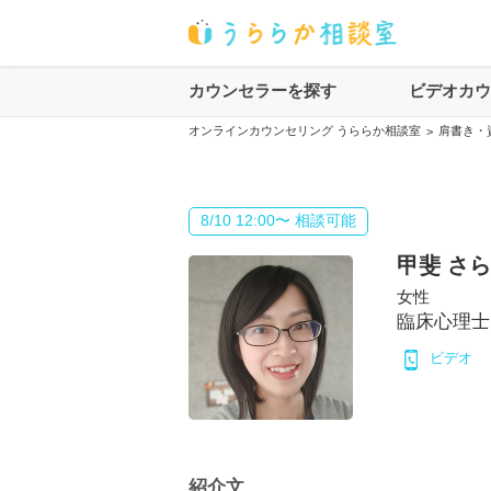
カウンセラーを探す
ビデオカ
オンラインカウンセリング うららか相談室
肩書き・
>
8/10 12:00〜 相談可能
甲斐 さら
女性
臨床心理士
ビデオ
紹介文