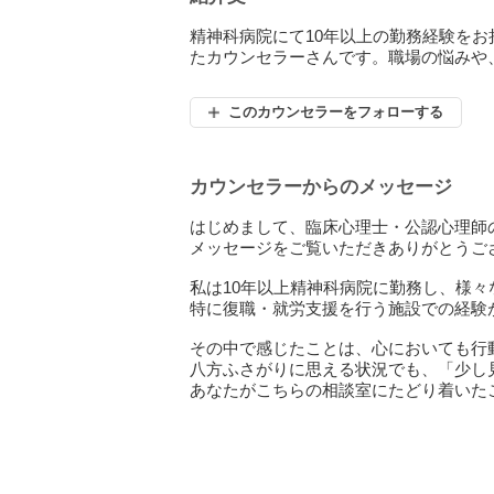
精神科病院にて10年以上の勤務経験を
たカウンセラーさんです。職場の悩みや
このカウンセラーをフォローする
カウンセラーからのメッセージ
はじめまして、臨床心理士・公認心理師
メッセージをご覧いただきありがとうご
私は10年以上精神科病院に勤務し、様
特に復職・就労支援を行う施設での経験
その中で感じたことは、心においても行
八方ふさがりに思える状況でも、「少し
あなたがこちらの相談室にたどり着いた
お話を伺いながら、一緒にあなたの引き
引き出しが増えるということは、できる
あなたが生き生きと自分らしく過ごせる