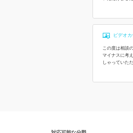
伝いしてもら
した。
ビデオカ
この度は相談
マイナスに考
しゃっていた
たこともとて
しまいました
に肯定的に私
初めてでした
ったので、次
おります。こ
対応可能な分野