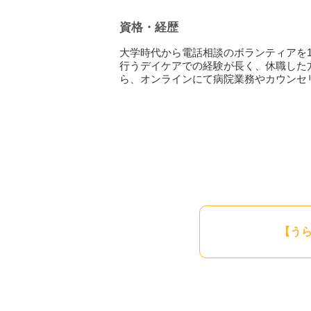
もちろん、「ただ話を聴いてもらいたい
ず、守られた場所でどうぞ安心してお話
資格・経歴
また、私自身子育て中の母でもあります
大学時代から電話相談のボランティアを
行うデイケアでの経験が長く、休職した
ら、オンラインにて病院業務やカウンセ
【う