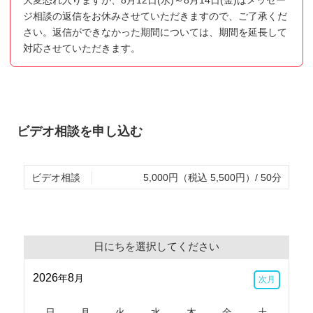
大変恐れ入りますが、8月12日(水)～8月14日(金)はメッセー
ジ相談の返信をお休みさせていただきますので、ご了承くだ
さい。返信ができなかった期間については、期間を延長して
対応させていただきます。
ビデオ相談を申し込む
ビデオ相談
5,000円（税込 5,500円）/ 50分
日にちを選択してください
2026
8
年
月
次月
日
月
火
水
木
金
土