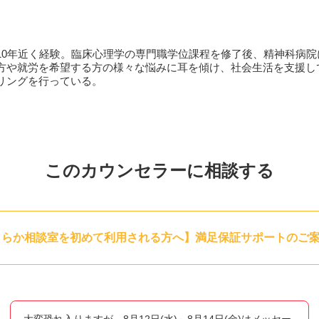
」「考えがまとまらず、誰かに話しながら整理したい」といったご
してみてください。
。お子様のお世話をしながらでも大丈夫ですので、どうぞ気負わず
10年近く経験。臨床心理学の専門職学位課程を修了後、精神科病院
方や就労を希望する方の様々な悩みに耳を傾け、社会生活を支援し
リングを行っている。
このカウンセラーに相談する
ららか相談室を初めて利用される方へ】満足保証サポートのご