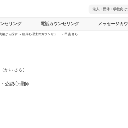
法人・団体・学校向け
ウンセリング
電話カウンセリング
メッセージカウ
資格から探す
臨床心理士のカウンセラー
甲斐 さら
>
>
（
かい さら
）
・公認心理師