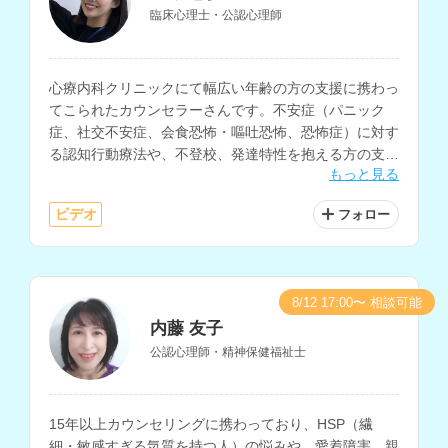
臨床心理士・公認心理師
心療内科クリニックにて幅広い年齢の方の支援に携わっ
てこられたカウンセラーさんです。不安症（パニック
症、社交不安症、会食恐怖・嘔吐恐怖、恐怖症）に対す
る認知行動療法や、不登校、発達特性を抱える方の支
もっと見る
援、マインドフルネスに関する支援などに対応されてい
ます。
ビデオ
フォロー
8/12 17:00〜 相談可能
内藤 友子
公認心理師・精神保健福祉士
15年以上カウンセリングに携わっており、HSP（繊
細・敏感すぎる気質を持つ人）の悩みや、愛着障害、親