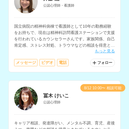
公認心理師・看護師
国立病院の精神科病棟で看護師として10年の勤務経験
をお持ちで、現在は精神科訪問看護ステーションで支援
を行われているカウンセラーさんです。家族関係、自己
肯定感、ストレス対処、トラウマなどの相談を得意とさ
もっと見る
れています。
メッセージ
ビデオ
電話
フォロー
8/12 10:00〜 相談可能
冨木 けいこ
公認心理師
キャリア相談、発達障がい、メンタル不調、育児、産後