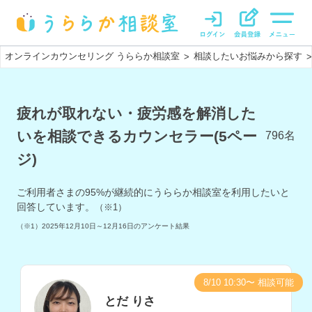
オンラインカウンセリング うららか相談室
相談したいお悩みから探す
>
>
疲れが取れない・疲労感を解消した
いを相談できるカウンセラー(5ペー
796
名
ジ)
ご利用者さまの
95
%が継続的にうららか相談室を利用したいと
回答しています。
（※1）
（※1）
2025年12月10日～12月16日
のアンケート結果
8/10 10:30〜 相談可能
とだ りさ