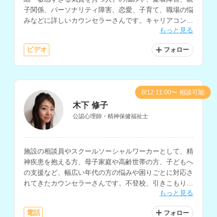
子関係、パーソナリティ障害、恋愛、子育て、職場の悩
みなどに詳しいカウンセラーさんです。キャリアコンサ
もっと見る
ルタントの指導者資格もお持ちで、職場における人間関
係の悩みや、キャリアに関する相談をお持ちの方にもお
ビデオ
フォロー
すすめです。
8/12 11:00〜 相談可能
木下 修子
公認心理師・精神保健福祉士
施設の相談員やスクールソーシャルワーカーとして、精
神疾患を抱える方、母子家庭や高齢世帯の方、子どもへ
の支援など、幅広い年代の方の悩みや困りごとに対応さ
れてきたカウンセラーさんです。不登校、引きこもり、
もっと見る
対人関係、親子問題、HSP、摂食障害など、様々な分野
のお悩みに対応されています。
電話
フォロー