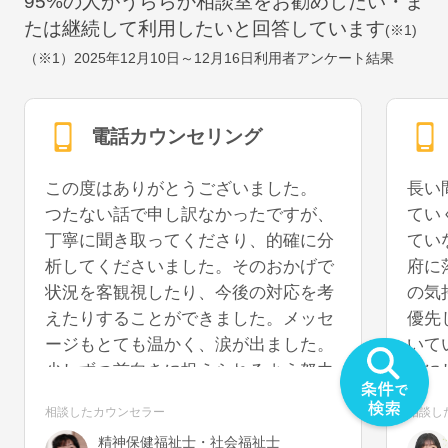
95
%の人がうららか相談室をお勧めしたい・ま
たは継続して利用したいと回答しています
(※1)
（※1）
2025年12月10日～12月16日
利用者アンケート結果
電話カウンセリング
この度はありがとうございました。
長い
つたない話で申し訳なかったですが、
てい
丁寧に聞き取ってくださり、的確に分
てい
析してくださいました。そのおかげで
府に
状況を客観視したり、今後の対応を考
の気
えたりすることができました。メッセ
優先
ージもとても温かく、涙が出ました。
いて
少しずつ前向きに捉えられるよう努力
事に
していきたいと思います。また機会が
うに
相談したカウンセラー
相談し
あれば、再度お話を聞いていただける
を切
精神保健福祉士・社会福祉士