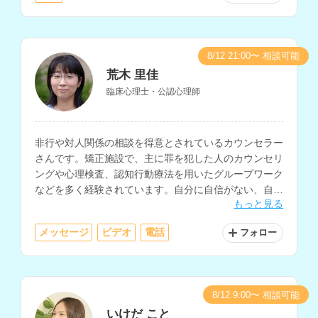
8/12 21:00〜 相談可能
荒木 里佳
臨床心理士・公認心理師
非行や対人関係の相談を得意とされているカウンセラー
さんです。矯正施設で、主に罪を犯した人のカウンセリ
ングや心理検査、認知行動療法を用いたグループワーク
などを多く経験されています。自分に自信がない、自分
もっと見る
を変えたいという方にもおすすめです。
メッセージ
ビデオ
電話
フォロー
8/12 9:00〜 相談可能
いけだ こと