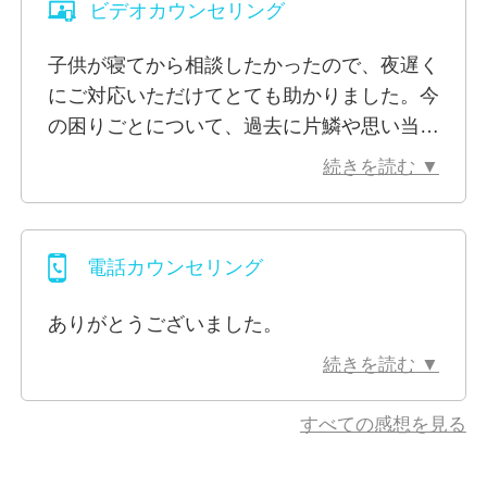
ビデオカウンセリング
す。そして、誰かとのつながりは更なる別の誰かとの
つながりを生む、人と人とのつながりの力って素晴ら
子供が寝てから相談したかったので、夜遅く
しいですね。
にご対応いただけてとても助かりました。今
の困りごとについて、過去に片鱗や思い当た
ぜひ気軽に利用していただけたらと思います。
ることがあったかどうか洗い出すと良いとア
続きを読む ▼
ドバイスいただけて、少し冷静に考えられる
※ビデオ相談でお顔を映すことに抵抗があるという場
きっかけをいただけました。
合は、カメラをオフにして相談を行うことも可能で
す。
電話カウンセリング
ありがとうございました。
続きを読む ▼
すべての感想を見る