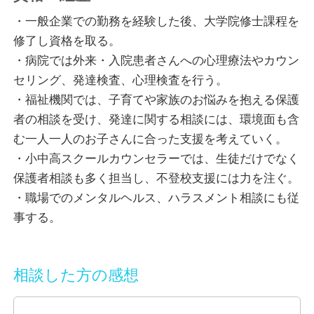
た。
・一般企業での勤務を経験した後、大学院修士課程を
修了し資格を取る。
精神面での健康に関すること、子育てや夫婦・家族関
・病院では外来・入院患者さんへの心理療法やカウン
係のお悩み、職場での仕事についてや人間関係、ハラ
セリング、発達検査、心理検査を行う。
スメントなのでは？と感じられるようなこと、などな
・福祉機関では、子育てや家族のお悩みを抱える保護
ど・・・、その他どのような相談も受け付けていま
者の相談を受け、発達に関する相談には、環境面も含
す。
む一人一人のお子さんに合った支援を考えていく。
・小中高スクールカウンセラーでは、生徒だけでなく
話したいことはあるけれど何から話してよいかわから
保護者相談も多く担当し、不登校支援には力を注ぐ。
ない、話を寄り添って聞いてほしい、解決策を探して
・職場でのメンタルヘルス、ハラスメント相談にも従
ほしい、心理療法的な手法を取り入れて支援してほし
事する。
いなど、ご要望に応じて話をお伺いしますので、遠慮
なく仰ってください。
相談した方の感想
困ったときに頼れる誰かとつながっているというだけ
でも、その人の人生を大きく左右するのだと実感しま