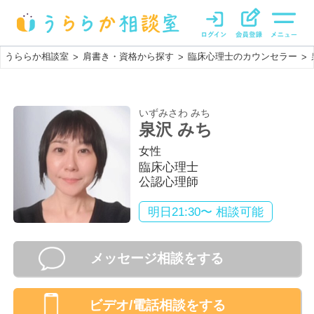
うららか相談室
肩書き・資格から探す
臨床心理士のカウンセラー
>
>
>
いずみさわ みち
泉沢 みち
女性
臨床心理士
公認心理師
明日21:30〜 相談可能
メッセージ相談をする
ビデオ/電話相談
をする