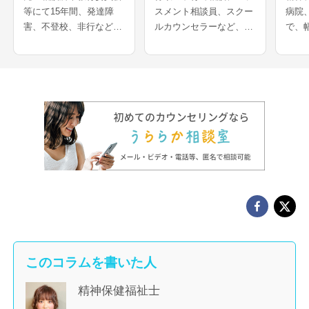
等にて15年間、発達障
スメント相談員、スクー
病院
害、不登校、非行などの
ルカウンセラーなど、長
で、
相談を多く経験されてき
年心理士として活動をさ
を受
たカウンセラーさんで
れてきたカウンセラーさ
ーさ
す。医療機関での妊娠葛
んです。アダルトチルド
での
藤相談や、離婚等の家族
レンや、愛着などの母娘
に関
問題解決の経験をお持ち
問題、発達障害の悩みな
れ、
で、夫婦問題、DV、HS
どを得意とされています
の支
このコラムを書いた人
精神保健福祉士