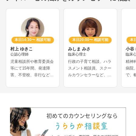
本日14:30〜 相談可能
本日20:00〜 相談可能
本日
村上 ゆきこ
みしま みさ
小谷
公認心理師
臨床心理士
臨床
児童相談所や教育委員会
行政の子育て相談、ハラ
精神
等にて15年間、発達障
スメント相談員、スクー
病院
害、不登校、非行などの
ルカウンセラーなど、長
で、
相談を多く経験されてき
年心理士として活動をさ
を受
たカウンセラーさんで
れてきたカウンセラーさ
ーさ
す。医療機関での妊娠葛
んです。アダルトチルド
での
藤相談や、離婚等の家族
レンや、愛着などの母娘
に関
問題解決の経験をお持ち
問題、発達障害の悩みな
れ、
で、夫婦問題、DV、HS
どを得意とされています
の支