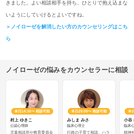
きました。よい相談相手を持ち、ひとりで抱え込まな
いようにしていけるとよいですね。
＞ノイローゼを解消したい方のカウンセリングはこち
ら
ノイローゼの悩みをカウンセラーに相談
本日14:30〜 相談可能
本日20:00〜 相談可能
本日
村上 ゆきこ
みしま みさ
小谷
公認心理師
臨床心理士
臨床
児童相談所や教育委員会
行政の子育て相談、ハラ
精神