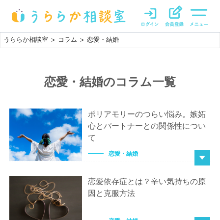
うららか相談室
コラム
恋愛・結婚
>
>
恋愛・結婚の
コラム一覧
ポリアモリーのつらい悩み。嫉妬
心とパートナーとの関係性につい
て
恋愛・結婚
恋愛依存症とは？辛い気持ちの原
因と克服方法