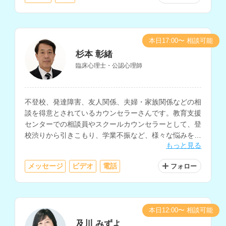
本日17:00〜 相談可能
杉本 彰緒
臨床心理士・公認心理師
不登校、発達障害、友人関係、夫婦・家族関係などの相
談を得意とされているカウンセラーさんです。教育支援
センターでの相談員やスクールカウンセラーとして、登
校渋りから引きこもり、学業不振など、様々な悩みを抱
もっと見る
える子どもとその保護者の相談を多く経験されていま
す。
メッセージ
ビデオ
電話
フォロー
本日12:00〜 相談可能
及川 みずよ