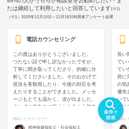
95
%の人がうららか相談室をお勧めしたい・ま
たは継続して利用したいと回答しています
(※1)
（※1）
2025年12月10日～12月16日
利用者アンケート結果
電話カウンセリング
この度はありがとうございました。
長い
つたない話で申し訳なかったですが、
てい
丁寧に聞き取ってくださり、的確に分
てい
析してくださいました。そのおかげで
府に
状況を客観視したり、今後の対応を考
の気
えたりすることができました。メッセ
優先
ージもとても温かく、涙が出ました。
いて
少しずつ前向きに捉えられるよう努力
事に
していきたいと思います。また機会が
うに
相談したカウンセラー
相談し
あれば、再度お話を聞いていただける
を切
精神保健福祉士・社会福祉士