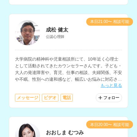
本日21:00〜 相談可能
成松 健太
公認心理師
大学病院の精神科や児童相談所にて、10年近く心理士
として活動されてきたカウンセラーさんです。子ども・
大人の発達障害や、育児、仕事の相談、夫婦関係、不安
や不眠、性別への違和感など、幅広いお悩みに対応され
もっと見る
ています。
メッセージ
ビデオ
電話
フォロー
本日20:00〜 相談可能
おおしま むつみ