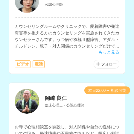
公認心理師
カウンセリングルームやクリニックで、愛着障害や発達
障害等を抱える方のカウンセリングを実施されてきたカ
ウンセラーさんです。うつ病や双極Ⅱ型障害、アダルト
チルドレン、親子・対人関係のカウンセリングだけでな
もっと見る
く、小中学校で10年以上の教育相談経験をお持ちで、
不登校や引きこもり、子育ての相談も多く経験されてい
ビデオ
電話
フォロー
ます。
本日22:00〜 相談可能
岡崎 良仁
臨床心理士・公認心理師
お寺で心理相談室を開設し、対人関係や自分の性格につ
いての悩み、発達障害や不登校の悩みなど、幅広い相談