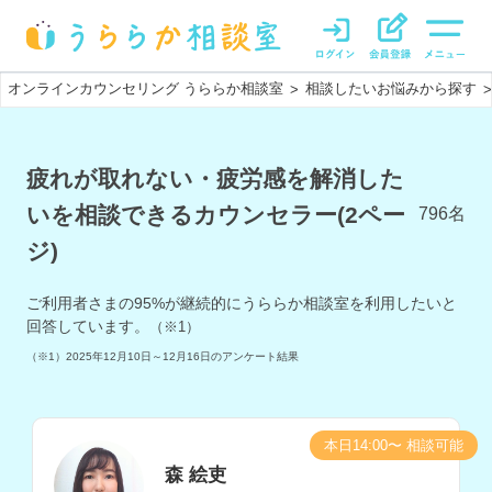
オンラインカウンセリング うららか相談室
相談したいお悩みから探す
>
>
疲れが取れない・疲労感を解消した
いを相談できるカウンセラー(2ペー
796
名
ジ)
ご利用者さまの
95
%が継続的にうららか相談室を利用したいと
回答しています。
（※1）
（※1）
2025年12月10日～12月16日
のアンケート結果
本日14:00〜 相談可能
森 絵吏