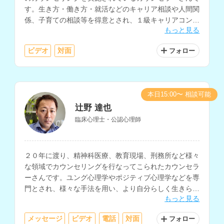
す。生き方・働き方・就活などのキャリア相談や人間関
係、子育ての相談等を得意とされ、１級キャリアコンサ
もっと見る
ルティング技能士の資格もお持ちです。
ビデオ
対面
フォロー
本日15:00〜 相談可能
辻野 達也
臨床心理士・公認心理師
２０年に渡り、精神科医療、教育現場、刑務所など様々
な領域でカウンセリングを行なってこられたカウンセラ
ーさんです。ユング心理学やポジティブ心理学などを専
門とされ、様々な手法を用い、より自分らしく生きられ
もっと見る
るような援助を得意とされています。
メッセージ
ビデオ
電話
対面
フォロー