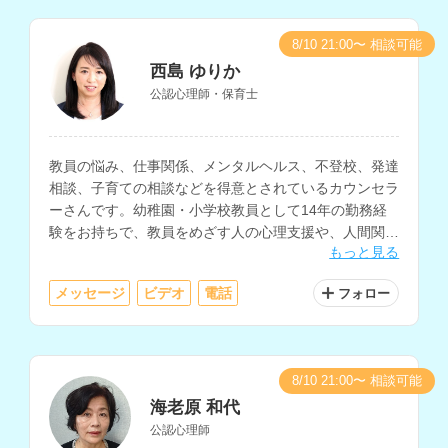
8/10 21:00〜 相談可能
西島 ゆりか
公認心理師・保育士
教員の悩み、仕事関係、メンタルヘルス、不登校、発達
相談、子育ての相談などを得意とされているカウンセラ
ーさんです。幼稚園・小学校教員として14年の勤務経
験をお持ちで、教員をめざす人の心理支援や、人間関
もっと見る
係、仕事と家庭の両立などの相談にも対応されていま
す。
メッセージ
ビデオ
電話
フォロー
8/10 21:00〜 相談可能
海老原 和代
公認心理師