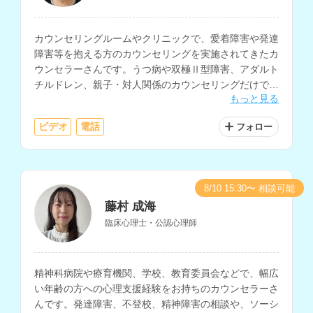
カウンセリングルームやクリニックで、愛着障害や発達
障害等を抱える方のカウンセリングを実施されてきたカ
ウンセラーさんです。うつ病や双極Ⅱ型障害、アダルト
チルドレン、親子・対人関係のカウンセリングだけでな
もっと見る
く、小中学校で10年以上の教育相談経験をお持ちで、
不登校や引きこもり、子育ての相談も多く経験されてい
ビデオ
電話
フォロー
ます。
8/10 15:30〜 相談可能
藤村 成海
臨床心理士・公認心理師
精神科病院や療育機関、学校、教育委員会などで、幅広
い年齢の方への心理支援経験をお持ちのカウンセラーさ
んです。発達障害、不登校、精神障害の相談や、ソーシ