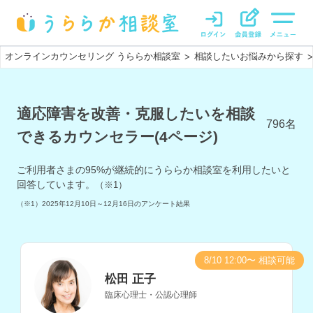
オンラインカウンセリング うららか相談室
相談したいお悩みから探す
>
>
適応障害を改善・克服したいを相談
796
名
できるカウンセラー(4ページ)
ご利用者さまの
95
%が継続的にうららか相談室を利用したいと
回答しています。
（※1）
（※1）
2025年12月10日～12月16日
のアンケート結果
8/10 12:00〜 相談可能
松田 正子
臨床心理士・公認心理師