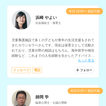
8/10 19:00〜 相談可能
浜崎 やよい
社会福祉士・保育士
児童養護施設で多くの子どもや青年の生活支援をされて
きたカウンセラーさんです。現在は保育士として活動さ
れており、児童分野の相談はもちろん、海外留学や移住
経験など、これまでの人生経験を生かしたアドバイスも
もっと見る
可能です。ファイナンシャルプランナーの資格をお持ち
で、お金に関する相談もしていただけます。
メッセージ
電話
フォロー
8/10 8:30〜 相談可能
師岡 学
臨床心理士・公認心理師