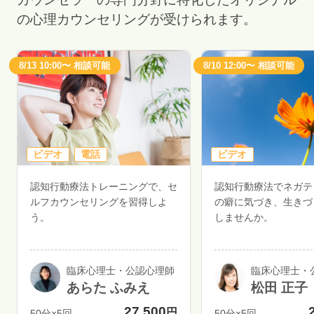
の心理カウンセリングが受けられます。
8/13 10:00〜 相談可能
8/10 12:00〜 相談可能
ビデオ
電話
ビデオ
認知行動療法トレーニングで、セ
認知行動療法でネガテ
ルフカウンセリングを習得しよ
の癖に気づき、生きづ
う。
しませんか。
臨床心理士・公認心理師
臨床心理士・
あらた ふみえ
松田 正子
27,500
円
50分×5回
50分×5回