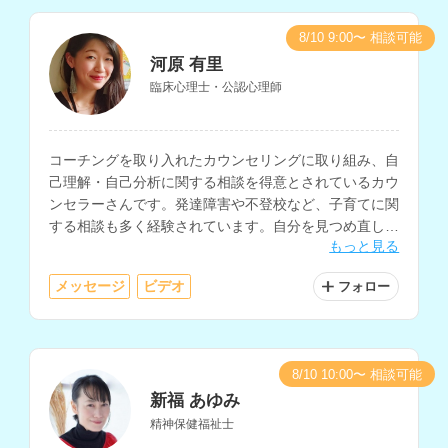
8/10 9:00〜 相談可能
河原 有里
臨床心理士・公認心理師
コーチングを取り入れたカウンセリングに取り組み、自
己理解・自己分析に関する相談を得意とされているカウ
ンセラーさんです。発達障害や不登校など、子育てに関
する相談も多く経験されています。自分を見つめ直した
もっと見る
い、前向きに生きたいと考えている方にもおすすめで
す。
メッセージ
ビデオ
フォロー
8/10 10:00〜 相談可能
新福 あゆみ
精神保健福祉士