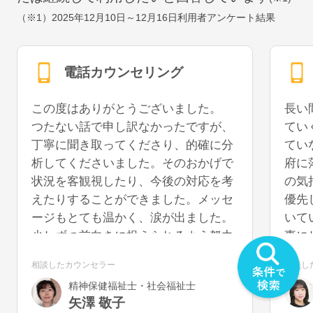
（※1）
2025年12月10日～12月16日
利用者アンケート結果
電話カウンセリング
この度はありがとうございました。
長い
つたない話で申し訳なかったですが、
てい
丁寧に聞き取ってくださり、的確に分
てい
析してくださいました。そのおかげで
府に
状況を客観視したり、今後の対応を考
の気
えたりすることができました。メッセ
優先
ージもとても温かく、涙が出ました。
いて
少しずつ前向きに捉えられるよう努力
事に
していきたいと思います。また機会が
うに
相談したカウンセラー
相談し
あれば、再度お話を聞いていただける
を切
精神保健福祉士・社会福祉士
と幸いです。
気が
矢澤 敬子
うで