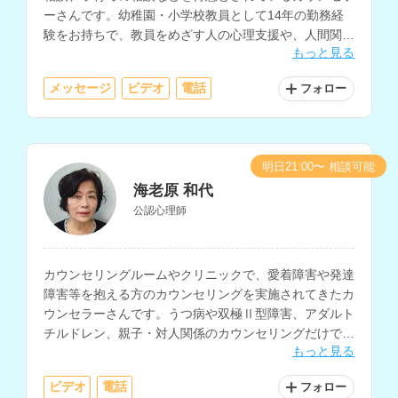
ーさんです。幼稚園・小学校教員として14年の勤務経
験をお持ちで、教員をめざす人の心理支援や、人間関
もっと見る
係、仕事と家庭の両立などの相談にも対応されていま
す。
メッセージ
ビデオ
電話
フォロー
明日21:00〜 相談可能
海老原 和代
公認心理師
カウンセリングルームやクリニックで、愛着障害や発達
障害等を抱える方のカウンセリングを実施されてきたカ
ウンセラーさんです。うつ病や双極Ⅱ型障害、アダルト
チルドレン、親子・対人関係のカウンセリングだけでな
もっと見る
く、小中学校で10年以上の教育相談経験をお持ちで、
不登校や引きこもり、子育ての相談も多く経験されてい
ビデオ
電話
フォロー
ます。