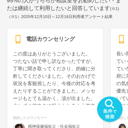
95
%の人がうららか相談室をお勧めしたい・ま
たは継続して利用したいと回答しています
(※1)
（※1）
2025年12月10日～12月16日
利用者アンケート結果
電話カウンセリング
この度はありがとうございました。
長い
つたない話で申し訳なかったですが、
てい
丁寧に聞き取ってくださり、的確に分
てい
析してくださいました。そのおかげで
府に
状況を客観視したり、今後の対応を考
の気
えたりすることができました。メッセ
優先
ージもとても温かく、涙が出ました。
いて
少しずつ前向きに捉えられるよう努力
事に
していきたいと思います。また機会が
うに
相談したカウンセラー
相談し
あれば、再度お話を聞いていただける
を切
精神保健福祉士・社会福祉士