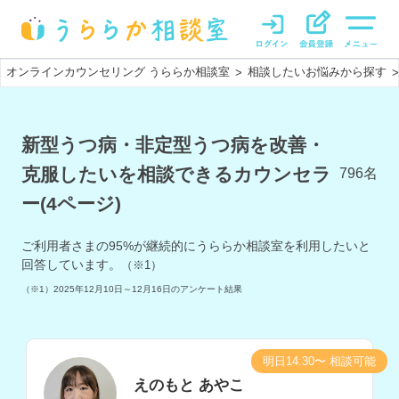
オンラインカウンセリング うららか相談室
相談したいお悩みから探す
>
>
新型うつ病・非定型うつ病を改善・
克服したいを相談できるカウンセラ
796
名
ー(4ページ)
ご利用者さまの
95
%が継続的にうららか相談室を利用したいと
回答しています。
（※1）
（※1）
2025年12月10日～12月16日
のアンケート結果
明日14:30〜 相談可能
えのもと あやこ