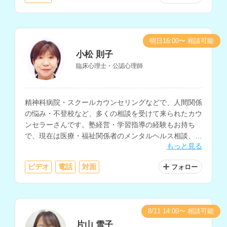
明日16:00〜 相談可能
小松 則子
臨床心理士・公認心理師
精神科病院・スクールカウンセリングなどで、人間関係
の悩み・不登校など、多くの相談を受けて来られたカウ
ンセラーさんです。塾経営・学習指導の経験もお持ち
で、現在は医療・福祉関係者のメンタルヘルス相談、大
もっと見る
学の学生相談、小中学生・保護者の相談などを行ってお
られます。
ビデオ
電話
対面
フォロー
8/11 14:00〜 相談可能
片山 雪子