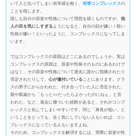
いて人と比べてしまい劣等感を抱く、
劣等コンプレックス
の
ことを指します。
誰しも自分の容姿や性格について理想を描くものですが、
他
人の目を気にしすぎる
ようになると、自分の顔が嫌い！暗い
性格が嫌い！といったように、コンプレックスになってしま
います。
ではコンプレックスの原因はどこにあるのでしょうか。実は
コンプレックスの原因は、容姿や性格そのものにあるわけで
はなく、その容姿や性格について過去に誰かに指摘されたり
否定されたりして、
心が傷付いている
ことにあります。クラ
スの男子にからかわれた、付き合っていた人に否定された、
親や親戚から「もっと○○だったらよかったのにねぇ」と言
われた、など、過去に傷ついた経験があると、それがコンプ
レックスと化してしまいやすいです。同じ「身長が低い」と
いうことをとっても、全く気にしていない人もいれば、コン
プレックスになっている人もいますよね。
そのため、コンプレックスを解消するには、実際に容姿や性