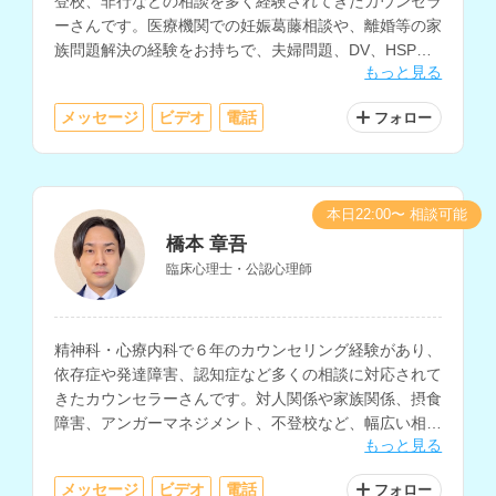
登校、非行などの相談を多く経験されてきたカウンセラ
ーさんです。医療機関での妊娠葛藤相談や、離婚等の家
族問題解決の経験をお持ちで、夫婦問題、DV、HSP、
もっと見る
職場の悩み、ひきこもり、うつ等のメンタルヘルスの相
談も得意とされています。
メッセージ
ビデオ
電話
フォロー
本日22:00〜 相談可能
橋本 章吾
臨床心理士・公認心理師
精神科・心療内科で６年のカウンセリング経験があり、
依存症や発達障害、認知症など多くの相談に対応されて
きたカウンセラーさんです。対人関係や家族関係、摂食
障害、アンガーマネジメント、不登校など、幅広い相談
もっと見る
内容に対応されています。
メッセージ
ビデオ
電話
フォロー