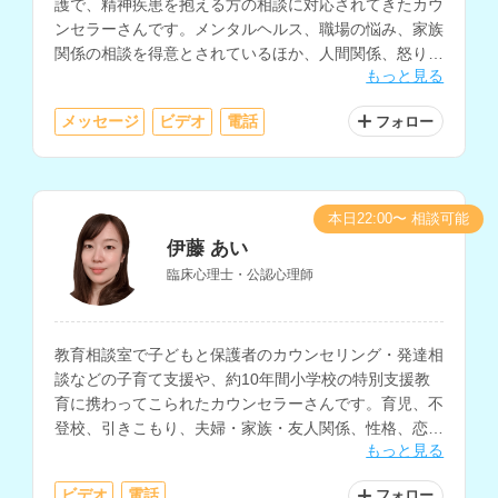
護で、精神疾患を抱える方の相談に対応されてきたカウ
ンセラーさんです。メンタルヘルス、職場の悩み、家族
関係の相談を得意とされているほか、人間関係、怒りの
もっと見る
感情のコントロール、ストレス対処などの相談にも対応
されています。
メッセージ
ビデオ
電話
フォロー
本日22:00〜 相談可能
伊藤 あい
臨床心理士・公認心理師
教育相談室で子どもと保護者のカウンセリング・発達相
談などの子育て支援や、約10年間小学校の特別支援教
育に携わってこられたカウンセラーさんです。育児、不
登校、引きこもり、夫婦・家族・友人関係、性格、恋
もっと見る
愛、仕事、妊活・不妊治療の悩みなど、様々な相談に対
応されています。
ビデオ
電話
フォロー