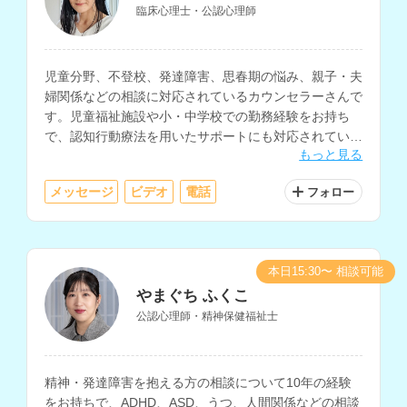
臨床心理士・公認心理師
児童分野、不登校、発達障害、思春期の悩み、親子・夫
婦関係などの相談に対応されているカウンセラーさんで
す。児童福祉施設や小・中学校での勤務経験をお持ち
で、認知行動療法を用いたサポートにも対応されていま
もっと見る
す。
メッセージ
ビデオ
電話
フォロー
本日15:30〜 相談可能
やまぐち ふくこ
公認心理師・精神保健福祉士
精神・発達障害を抱える方の相談について10年の経験
をお持ちで、ADHD、ASD、うつ、人間関係などの相談