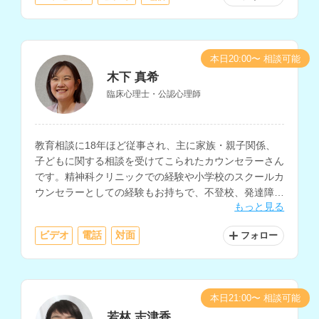
本日20:00〜 相談可能
木下 真希
臨床心理士・公認心理師
教育相談に18年ほど従事され、主に家族・親子関係、
子どもに関する相談を受けてこられたカウンセラーさん
です。精神科クリニックでの経験や小学校のスクールカ
ウンセラーとしての経験もお持ちで、不登校、発達障害
もっと見る
をはじめ、子どもについての相談全般を得意とされてい
ます。
ビデオ
電話
対面
フォロー
本日21:00〜 相談可能
若林 志津香