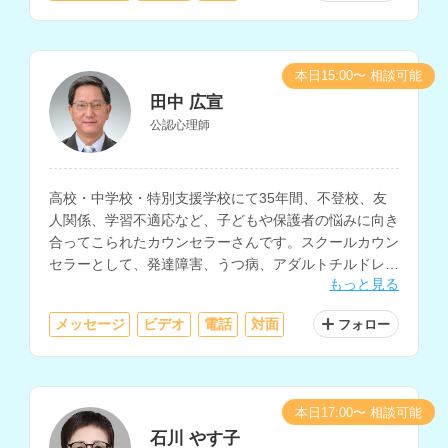
本日15:00〜 相談可能
田中 広宣
公認心理師
高校・中学校・特別支援学校にて35年間、不登校、友
人関係、学習不適応など、子どもや保護者の悩みに向き
合ってこられたカウンセラーさんです。スクールカウン
セラーとして、発達障害、うつ病、アダルトチルドレ
もっと見る
ン、人間関係不安、摂食障害、ゲーム依存等の相談にも
対応されています。
メッセージ
ビデオ
電話
対面
フォロー
本日17:00〜 相談可能
石川 やす子