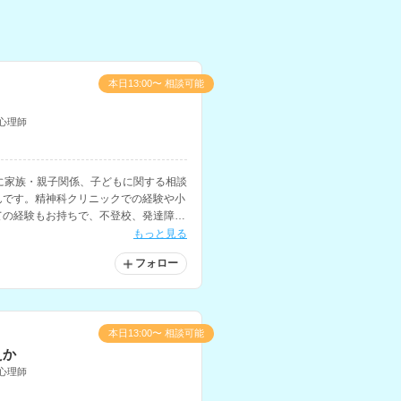
本日13:00〜 相談可能
心理師
に家族・親子関係、子どもに関する相談
んです。精神科クリニックでの経験や小
ての経験もお持ちで、不登校、発達障害
全般を得意とされています。
もっと見る
フォロー
本日13:00〜 相談可能
えか
心理師