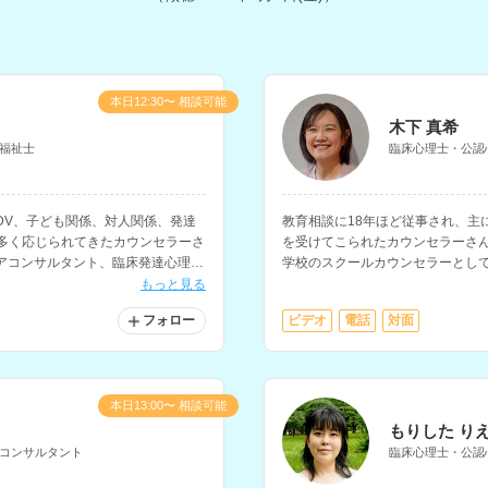
本日12:30〜 相談可能
木下 真希
福祉士
臨床心理士・公認
DV、子ども関係、対人関係、発達
教育相談に18年ほど従事され、主
に多く応じられてきたカウンセラーさ
を受けてこられたカウンセラーさ
アコンサルタント、臨床発達心理士
学校のスクールカウンセラーとし
をはじめ、子どもについての相談
もっと見る
フォロー
ビデオ
電話
対面
本日13:00〜 相談可能
もりした り
コンサルタント
臨床心理士・公認