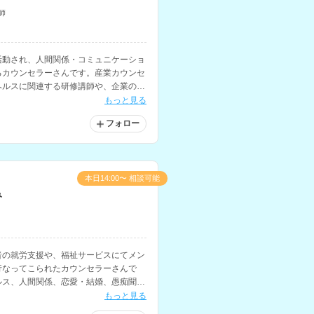
師
活動され、人間関係・コミュニケーショ
るカウンセラーさんです。産業カウンセ
ヘルスに関連する研修講師や、企業のコ
ます。
もっと見る
フォロー
本日14:00〜 相談可能
み
者の就労支援や、福祉サービスにてメン
行なってこられたカウンセラーさんで
ルス、人間関係、恋愛・結婚、愚痴聞
意とされています。
もっと見る