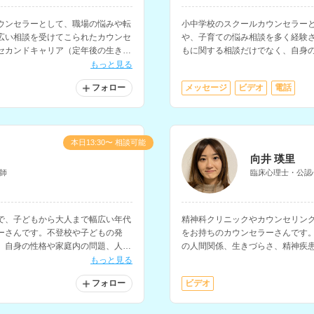
ウンセラーとして、職場の悩みや転
小中学校のスクールカウンセラー
広い相談を受けてこられたカウンセ
や、子育ての悩み相談を多く経験
セカンドキャリア（定年後の生き
もに関する相談だけでなく、自身
。
にも対応されています。
もっと見る
フォロー
メッセージ
ビデオ
電話
本日13:30〜 相談可能
向井 瑛里
師
臨床心理士・公認
で、子どもから大人まで幅広い年代
精神科クリニックやカウンセリン
ーさんです。不登校や子どもの発
をお持ちのカウンセラーさんです。
、自身の性格や家庭内の問題、人間
の人間関係、生きづらさ、精神疾
に対応されています。
されています。
もっと見る
フォロー
ビデオ