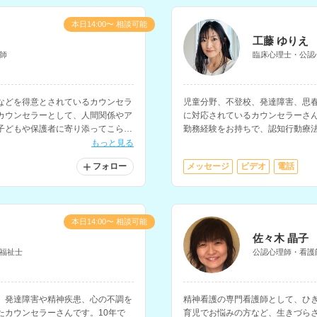
本日14:00〜 相談可能
工藤 ゆりえ
師
臨床心理士・公認
などを得意とされているカウンセラ
児童分野、不登校、発達障害、思
カウンセラーとして、人間関係やア
に対応されているカウンセラーさ
子どもや保護者に寄り添ってこられ
勤務経験をお持ちで、認知行動療
す。
もっと見る
フォロー
メッセージ
ビデオ
電話
本日14:00〜 相談可能
佐々木 晶子
福祉士
公認心理師・看護
、発達障害や精神疾患、心の不調を
精神看護の専門看護師として、ひ
たカウンセラーさんです。10年で
育児でお悩みの方など、生きづら