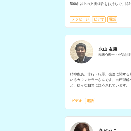
500名以上の支援経験をお持ちで、認
を深めるサポートやセルフケアに関す
メッセージ
ビデオ
電話
永山 友康
臨床心理士・公認心理
精神疾患、非行・犯罪、発達に関する
いるカウンセラーさんです。自己理解
ど、様々な相談に対応されています。
ビデオ
電話
森 ゆうこ