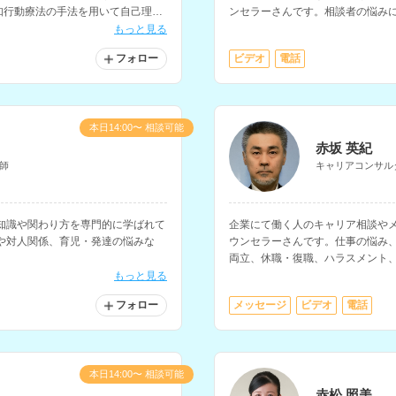
知行動療法の手法を用いて自己理解
ンセラーさんです。相談者の悩み
る相談にも対応されています。
入れ、相談に乗っていただけます
もっと見る
持ちです。
フォロー
ビデオ
電話
本日14:00〜 相談可能
赤坂 英紀
師
キャリアコンサル
知識や関わり方を専門的に学ばれて
企業にて働く人のキャリア相談や
や対人関係、育児・発達の悩みな
ウンセラーさんです。仕事の悩み
両立、休職・復職、ハラスメント
に対応されています。
もっと見る
フォロー
メッセージ
ビデオ
電話
本日14:00〜 相談可能
赤松 照美