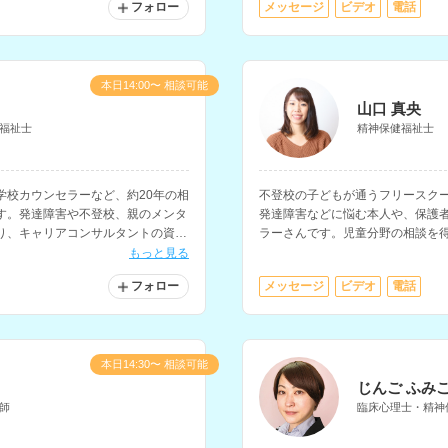
フォロー
メッセージ
ビデオ
電話
本日14:00〜 相談可能
山口 真央
福祉士
精神保健福祉士
学校カウンセラーなど、約20年の相
不登校の子どもが通うフリースク
す。発達障害や不登校、親のメンタ
発達障害などに悩む本人や、保護
り、キャリアコンサルタントの資格
ラーさんです。児童分野の相談を
や、将来への不安などについても
もっと見る
フォロー
メッセージ
ビデオ
電話
本日14:30〜 相談可能
じんご ふみ
師
臨床心理士・精神