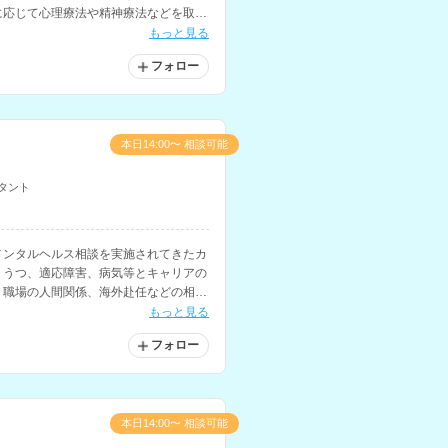
に応じて心理療法や精神療法などを取り
。看護師や医療従事者への相談経験もお
もっと見る
フォロー
本日14:00〜 相談可能
タント
メンタルヘルス相談を実施されてきたカ
、うつ、適応障害、病気等とキャリアの
、職場の人間関係、海外赴任などの相談
もっと見る
フォロー
本日14:00〜 相談可能