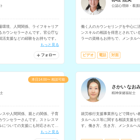
ト
公認心理師・看護
場環境、人間関係、ライフキャリア
働く人のカウンセリングを中心に
るカウンセラーさんです。官公庁な
ンスキルの相談を得意とされてい
就活支援などの経験をお持ちです。
ラーの資格もお持ちで、メンタル
ンサルティングなども行なってい
もっと見る
フォロー
ビデオ
電話
対面
本日14:00〜 相談可能
さかい なお
士
精神保健福祉士
レスや人間関係、親との関係、子育
就労移行支援事業所などで障がい
カウンセラーさんです。ストレスマ
タルヘルス等に関する相談支援を
ルについての支援にも対応されてい
す。働き方、生き方、メンタルヘ
き、福祉サービスの相談などを得
もっと見る