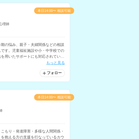
本日14:00〜 相談可能
心理師
春期の悩み、親子・夫婦関係などの相談
んです。児童福祉施設や小・中学校での
法を用いたサポートにも対応されていま
もっと見る
フォロー
本日14:00〜 相談可能
師
きこもり・発達障害・多様な人間関係・
さを抱える方の支援を行なっているカウ