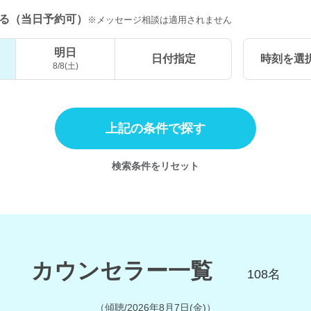
る（当日予約可）
※メッセージ相談は適用されません
明日
日付指定
時刻を選
8/8(土)
上記の条件で探す
検索条件をリセット
カウンセラー一覧
108
名
（
傾聴/2026年8月7日(金)
）