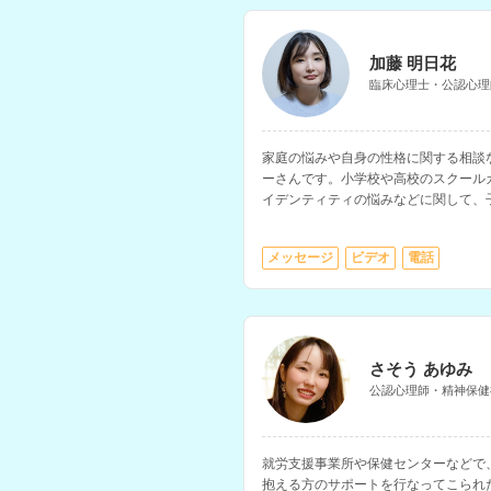
加藤 明日花
臨床心理士・公認心理
家庭の悩みや自身の性格に関する相談
ーさんです。小学校や高校のスクール
イデンティティの悩みなどに関して、
た経験をお持ちです。
メッセージ
ビデオ
電話
さそう あゆみ
公認心理師・精神保健
就労支援事業所や保健センターなどで
抱える方のサポートを行なってこられ