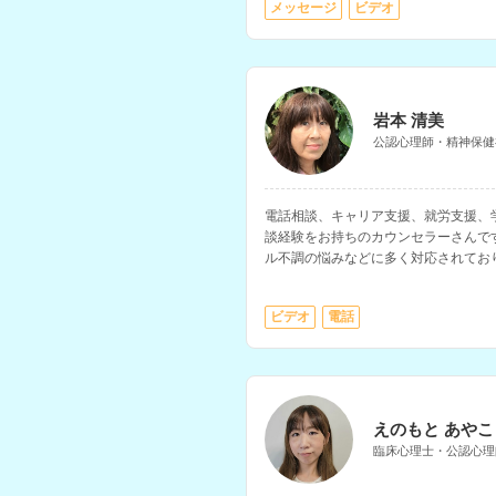
メッセージ
ビデオ
岩本 清美
公認心理師・精神保健
電話相談、キャリア支援、就労支援、
談経験をお持ちのカウンセラーさんで
ル不調の悩みなどに多く対応されてお
もお持ちです。
ビデオ
電話
えのもと あやこ
臨床心理士・公認心理