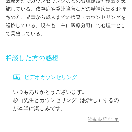
医療分野でカウンセリングなどの心理療法や検査を実
が普段過ごしている現実の世界では流れているのかも
施している。依存症や発達障害などの精神疾患をお持
しれません。そのため、周りの人に話しにくいことや
ちの方、児童から成人までの検査・カウンセリングを
自分だけで抱えられないことは多かれ少なかれ誰しも
経験している。現在も、主に医療分野にて心理士とし
あるのではないでしょうか。
て業務している。
精神科・心療内科などでは特に感じやすいのかもしれ
ませんが、カウンセリングなどは援助のニュアンスが
根強いように感じています。
相談した方の感想
当たり前に悩むこと、考えること、立ち止まること、
振り返ることがある中で、伴走者がいてほしいとき寄
ビデオカウンセリング
り添うお手伝いが出来たら幸いです。
いつもありがとうございます。
対話の中での気づきがカウンセリングで得られる大き
杉山先生とカウンセリング（お話し）するの
な要素と考えています。どのくらいの期間・頻度でど
が本当に楽しみです。
のような気づきを感じられるかには個人差があると考
私の理屈っぽい話を見事に受け止めてくれ、
えていますので、初回でお話しさせていただいた際
続きを読む ▼
そのうえで私の特性に合った助言をしてくれ
に、継続されるのであれば、頻度などカウンセリング