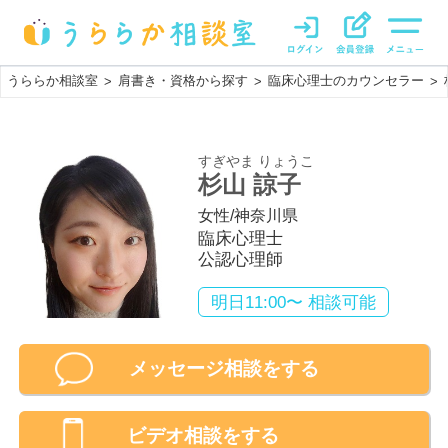
うららか相談室
肩書き・資格から探す
臨床心理士のカウンセラー
>
>
>
すぎやま りょうこ
杉山 諒子
女性
/
神奈川県
臨床心理士
公認心理師
明日11:00〜 相談可能
メッセージ相談をする
ビデオ相談
をする