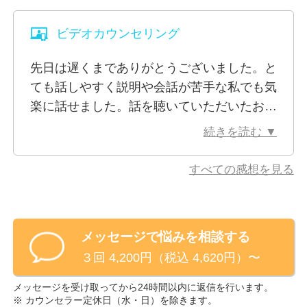
ます。うわべだけでなく本質的な話が出来る
のやり方も相談させていただけると嬉しいです。
ので、本当に信頼しております。
ビデオカウンセリング
※現在心療内科・精神科に通院されている方
通院中の方は、事前に主治医の先生にご相談し、外部
先日は遅くまでありがとうございました。と
カウンセリングを受けることの許可を得てください。
ても話しやすく説明や会話が苦手な私でも気
また入院中の方のお申し込みも同様に、まずは主治医
楽に話せました。話を聴いていただいたおか
の先生にご相談し、「医師の指示書」をご用意いただ
げで気が楽になりその時までのモヤモヤが軽
続きを読む ▼
ければと思います。
くなりました。性格上感情の浮き沈みが激し
くすぐにどうこうできるものではありません
すべての感想を見る
※ビデオ相談でお顔を見られたくないといった場合、
が、出来るだけポジティブに考えながら向き
カメラをオフにして相談を行うことも可能です。
合っていければ良いなと思います。また底近
くまで沈みそうになったら話を聴いていただ
メッセージで悩みを相談する
けたら有り難いです。本当にありがとうござ
３回 4,200円（税込 4,620円）〜
いました。
メッセージを受け取ってから24時間以内に返信を行います。
※ カウンセラー定休日（
水・日
）を除きます。