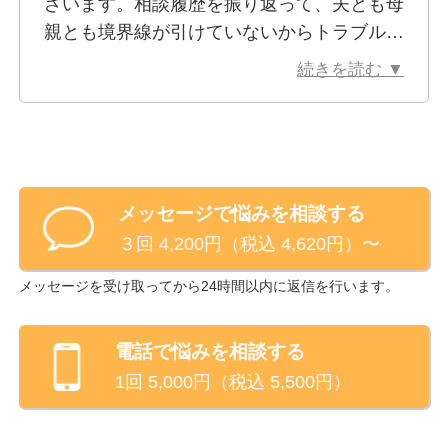
ざいます。相談履歴を振り返って、夫とも母
親とも境界線が引けていないからトラブルに
なる（ように感じる）のだなと改めて分かり
続きを読む ▼
ました。これからも、境界線を意識して暮ら
していきたいです。
いつもきちんとお返事くださって嬉しかった
です。ありがとうございました。
メッセージで悩みを相談する
３回 4,200円（税込 4,620円）〜
メッセージを受け取ってから24時間以内に返信を行います。
電話
で悩みを相談する
1回
5,000
円（税込
5,500
円）