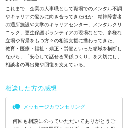
う信念にあります。これまで、困難な状況から再出発
これまで、企業の人事職として職場でのメンタル不調
を目指す方々に多く出会ってきました。どんな人生に
やキャリアの悩みに向き合ってきたほか、精神障害者
も、回復と成長の余地がある――私はそう信じて日々
の通所施設や大学のキャリアセンター、メンタルクリ
向き合っています。
ニック、更生保護ボランティアの現場などで、多様な
立場や背景をもつ方々の相談支援に携わってきた。
カウンセリングでは、うまく話そうとしなくて大丈夫
教育・医療・福祉・矯正・労働といった領域を横断し
です。「言葉にならないけど、なんとなく苦しい」
ながら、「安心して話せる関係づくり」を大切にし、
――そんな感覚をそのまま持ってきてくださって構い
相談者の再出発や回復を支えている。
ません。安心して話せる関係のなかで、少しずつご自
身の「本音」に触れていく過程を一緒に大切にしたい
と思っています。
相談した方の感想
「こんなこと話していいのかな？」と迷うときほどご
メッセージカウンセリング
相談ください。あなたのペースで心と向き合う時間を
つくっていけるよう、その歩みを一緒に辿っていけた
何回も相談にのっていただいてありがとうご
らうれしいです。