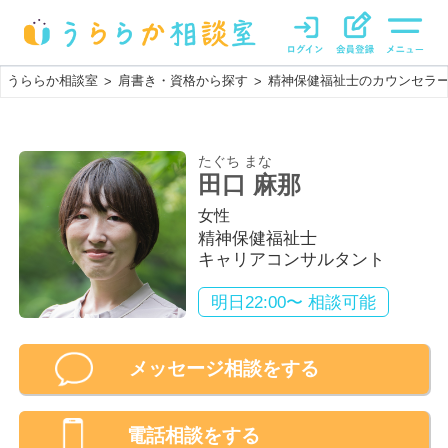
うららか相談室
肩書き・資格から探す
精神保健福祉士のカウンセラ
>
>
たぐち まな
田口 麻那
女性
精神保健福祉士
キャリアコンサルタント
明日22:00〜 相談可能
メッセージ相談をする
電話相談
をする