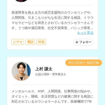
発達障害を抱える方の就労支援時のカウンセリングや、
人間関係、引きこもりがちな生活に関する相談、トラウ
マセラピーなどを得意とされているカウンセラーさんで
す。うつ病や適応障害、社交不安障害、パニック障害、
もっと見る
PTSD、生きづらさなどを抱える方の相談にも対応され
ています。
ビデオ
電話
対面
フォロー
8/13 18:00〜 相談可能
上村 謙太
公認心理師・理学療法士
メンタルヘルス、HSP、人間関係、仕事関係の悩みや、
ダイエット、睡眠、生活習慣などの健康に関する相談に
対応されているカウンセラーさんです。医療機関で7年