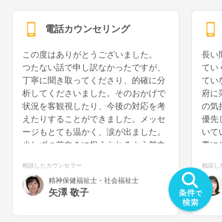
電話カウンセリング
この度はありがとうございました。
長い
つたない話で申し訳なかったですが、
てい
丁寧に聞き取ってくださり、的確に分
てい
析してくださいました。そのおかげで
府に
状況を客観視したり、今後の対応を考
の気
えたりすることができました。メッセ
優先
ージもとても温かく、涙が出ました。
いて
少しずつ前向きに捉えられるよう努力
事に
していきたいと思います。また機会が
うに
相談したカウンセラー
相談し
あれば、再度お話を聞いていただける
を切
精神保健福祉士・社会福祉士
と幸いです。
気が
矢澤 敬子
うで