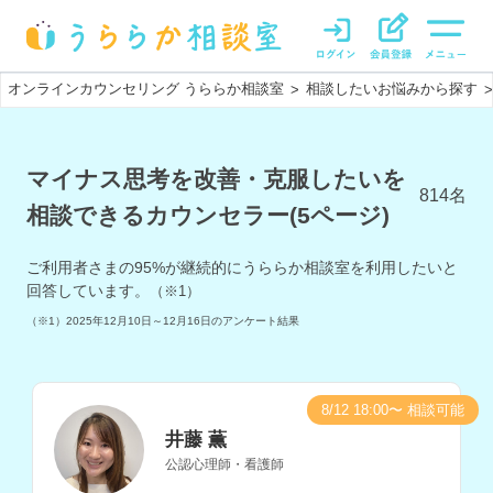
オンラインカウンセリング うららか相談室
相談したいお悩みから探す
>
>
マイナス思考を改善・克服したいを
814
名
相談できるカウンセラー(5ページ)
ご利用者さまの
95
%が継続的にうららか相談室を利用したいと
回答しています。
（※1）
（※1）
2025年12月10日～12月16日
のアンケート結果
8/12 18:00〜 相談可能
井藤 薫
公認心理師・看護師