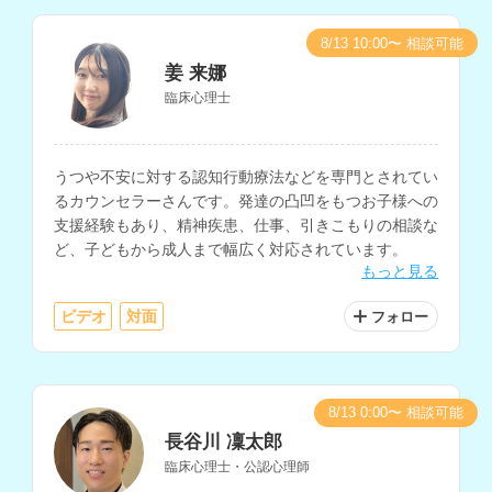
8/13 10:00〜 相談可能
姜 来娜
臨床心理士
うつや不安に対する認知行動療法などを専門とされてい
るカウンセラーさんです。発達の凸凹をもつお子様への
支援経験もあり、精神疾患、仕事、引きこもりの相談な
ど、子どもから成人まで幅広く対応されています。
もっと見る
ビデオ
対面
フォロー
8/13 0:00〜 相談可能
長谷川 凜太郎
臨床心理士・公認心理師