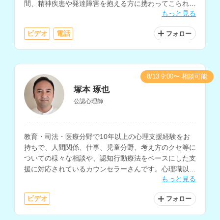
間、精神疾患や発達障害を抱える方に携わってこられた
もっと見る
経験をお持ちです。
ビデオ
電話
フォロー
8/13 9:00〜 相談可能
塚本 琢也
公認心理師
教育・司法・医療分野で10年以上の心理支援経験をお
持ちで、人間関係、仕事、児童分野、考え方のクセ等に
ついての様々な相談や、認知行動療法をベースにした支
援に対応されているカウンセラーさんです。心理職以外
もっと見る
の一般企業での勤務経験もお持ちです。
ビデオ
フォロー