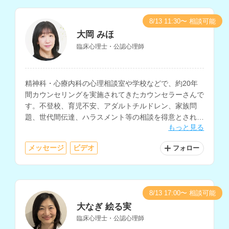
8/13 11:30〜 相談可能
大岡 みほ
臨床心理士・公認心理師
精神科・心療内科の心理相談室や学校などで、約20年
間カウンセリングを実施されてきたカウンセラーさんで
す。不登校、育児不安、アダルトチルドレン、家族問
題、世代間伝達、ハラスメント等の相談を得意とされて
もっと見る
います。
メッセージ
ビデオ
フォロー
8/13 17:00〜 相談可能
大なぎ 絵る実
臨床心理士・公認心理師