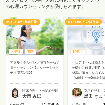
の心理カウンセリングが受けられます。
8/13 11:30〜 相談可能
8/17 13:00〜 相談可能
ビデオ
電話
ビデオ
アダルトチルドレン傾向を手放す
＜ビデオ＞心理検査を
集中セッション【メッセージ＋ビ
子様やご自身の特性（A
デオ/電話相談】
ASDの傾向）をみて
【5歳以上の全年齢対
臨床心理士・公認心理師
臨床心理士・
大岡 みほ
黒田 きょ
15,290
円
50分×2回
50分×2回