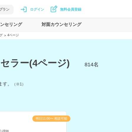
プラン
ログイン
無料会員登録
ンセリング
対面カウンセリング
グ
4ページ
>
ラー(4ページ)
814
名
ます。
（※1）
明日11:00〜 相談可能
心理師