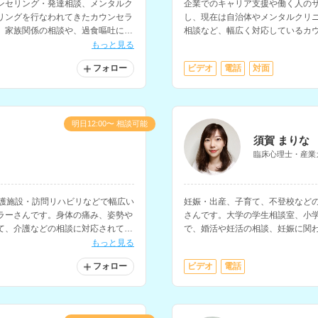
ンセリング・発達相談、メンタルク
企業でのキャリア支援や働く人の
リングを行なわれてきたカウンセラ
し、現在は自治体やメンタルクリ
、家族関係の相談や、過食嘔吐に関
相談など、幅広く対応しているカ
門としつつ、うつ的な不調や職場
もっと見る
ます。
フォロー
ビデオ
電話
対面
明日12:00〜 相談可能
須賀 まりな
臨床心理士・産業
介護施設・訪問リハビリなどで幅広い
妊娠・出産、子育て、不登校など
ラーさんです。身体の痛み、姿勢や
さんです。大学の学生相談室、小
て、介護などの相談に対応されてい
で、婚活や妊活の相談、妊娠に関
す。
もっと見る
フォロー
ビデオ
電話