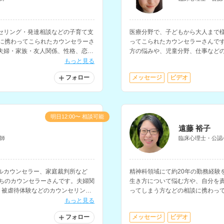
セリング・発達相談などの子育て支
医療分野で、子どもから大人まで
育に携わってこられたカウンセラーさ
ってこられたカウンセラーさんで
夫婦・家族・友人関係、性格、恋
方の悩みや、児童分野、仕事など
、様々な相談に対応されています。
ています。
もっと見る
フォロー
メッセージ
ビデオ
明日12:00〜 相談可能
遠藤 裕子
師
臨床心理士・公認
ルカウンセラー、家庭裁判所など
精神科領域にて約20年の勤務経験
持ちのカウンセラーさんです。夫婦関
生き方について悩む方や、自分を
、被虐待体験などのカウンセリング
ってしまう方などの相談に携わっ
のメンタルヘルス研修の講師経験
もっと見る
フォロー
メッセージ
ビデオ