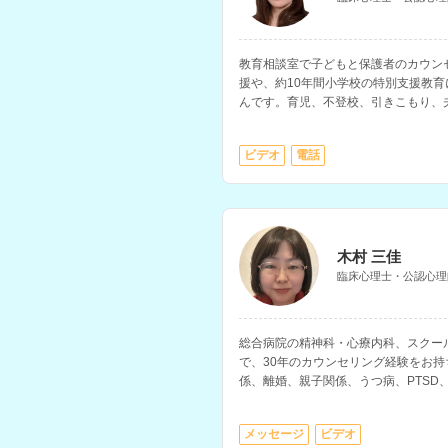
教育相談室で子どもと保護者のカウン
援や、約10年間小学校の特別支援教
んです。育児、不登校、引きこもり、
愛、仕事、妊活・不妊治療の悩みなど
ビデオ
電話
木村 三佳
臨床心理士・公認心理
総合病院の精神科・心療内科、スクー
で、30年のカウンセリング経験をお
係、離婚、親子関係、うつ病、PTSD
を得意とされています。
メッセージ
ビデオ