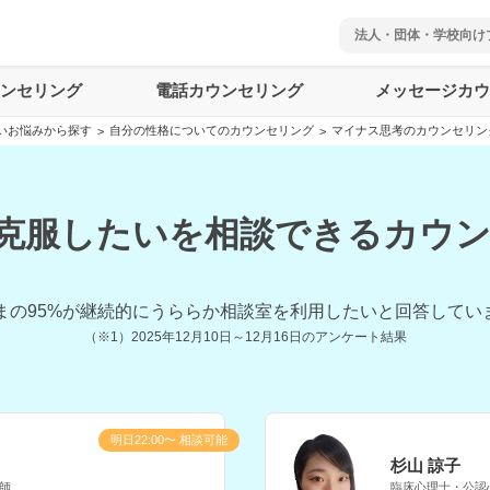
法人・団体・学校向け
ウンセリング
電話カウンセリング
メッセージカウ
いお悩みから探す
自分の性格についてのカウンセリング
マイナス思考のカウンセリン
>
>
克服したいを相談できるカウンセ
まの
95
%が継続的にうららか相談室を利用したいと回答してい
（※1）
2025年12月10日～12月16日
のアンケート結果
明日22:00〜 相談可能
杉山 諒子
師
臨床心理士・公認