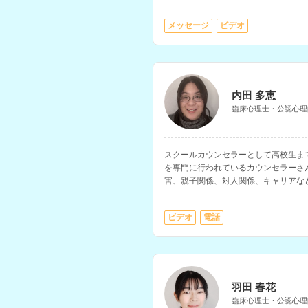
す。
メッセージ
ビデオ
内田 多恵
臨床心理士・公認心理
スクールカウンセラーとして高校生ま
を専門に行われているカウンセラーさ
害、親子関係、対人関係、キャリアな
ます。病院での勤務経験や大学講師の
ビデオ
電話
羽田 春花
臨床心理士・公認心理