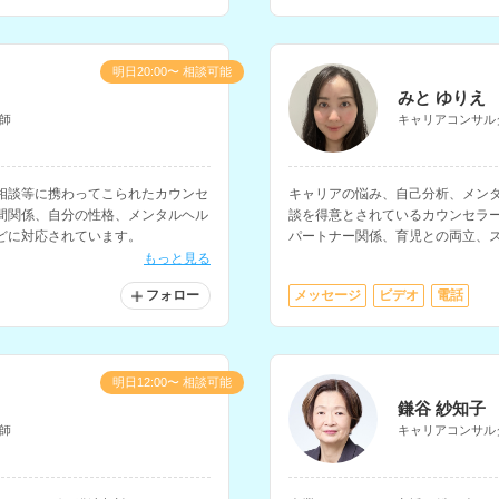
明日20:00〜 相談可能
みと ゆりえ
師
キャリアコンサル
相談等に携わってこられたカウンセ
キャリアの悩み、自己分析、メン
間関係、自分の性格、メンタルヘル
談を得意とされているカウンセラ
どに対応されています。
パートナー関係、育児との両立、
す。
もっと見る
フォロー
メッセージ
ビデオ
電話
明日12:00〜 相談可能
鎌谷 紗知子
師
キャリアコンサル