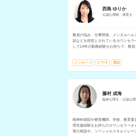
西島 ゆりか
公認心理師・保育士
教員の悩み、仕事関係、メンタルヘル
談などを得意とされているカウンセラ
して14年の勤務経験をお持ちで、教
係、仕事と家庭の両立などの相談にも
メッセージ
ビデオ
電話
藤村 成海
臨床心理士・公認心理
精神科病院や療育機関、学校、教育委
理支援経験をお持ちのカウンセラーさ
害の相談や、ソーシャルスキルトレー