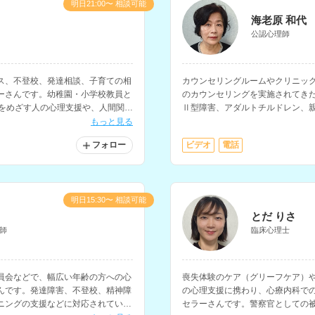
明日21:00〜 相談可能
海老原 和代
公認心理師
ス、不登校、発達相談、子育ての相
カウンセリングルームやクリニッ
ーさんです。幼稚園・小学校教員と
のカウンセリングを実施されてき
員をめざす人の心理支援や、人間関
Ⅱ型障害、アダルトチルドレン、
対応されています。
なく、小中学校で10年以上の教育
もっと見る
り、子育ての相談も多く経験され
フォロー
ビデオ
電話
明日15:30〜 相談可能
とだ りさ
師
臨床心理士
員会などで、幅広い年齢の方への心
喪失体験のケア（グリーフケア）や
んです。発達障害、不登校、精神障
の心理支援に携わり、心療内科で
ニングの支援などに対応されていま
セラーさんです。警察官としての