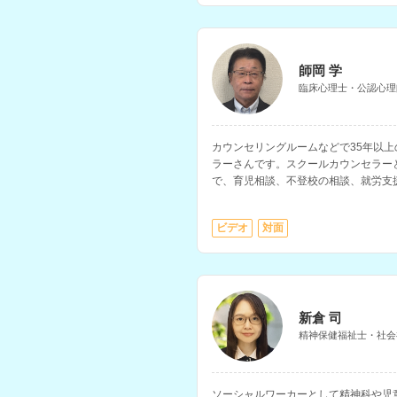
師岡 学
臨床心理士・公認心理
カウンセリングルームなどで35年以
ラーさんです。スクールカウンセラー
で、育児相談、不登校の相談、就労支
どを得意とされています。
ビデオ
対面
新倉 司
精神保健福祉士・社会
ソーシャルワーカーとして精神科や児