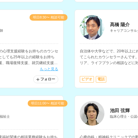
明日8:30〜 相談可能
髙橋 陽介
師
キャリアコンサル
上の心理支援経験をお持ちのカウンセ
自治体や大学などで、20年以上に
としても25年以上の経験をお持ち
てこられたカウンセラーさんです
援、職場復帰支援、就労継続支援な
リア、ライフプランの相談などに
もっと見る
フォロー
ビデオ
電話
明日11:00〜 相談可能
池田 弦輝
福祉士
臨床心理士・公認
童福祉関連の相談業務経験をお持ち
心療内科・精神科クリニックでの