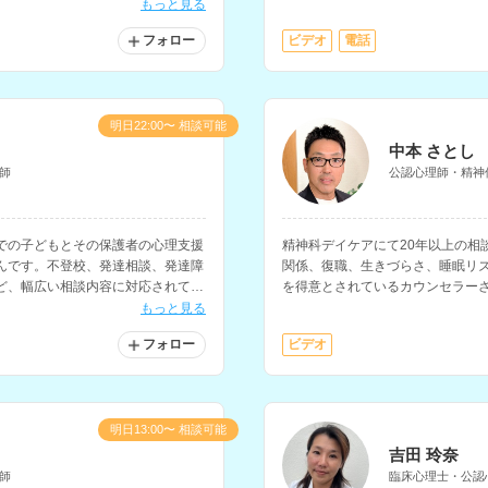
もっと見る
フォロー
ビデオ
電話
明日22:00〜 相談可能
中本 さとし
師
公認心理師・精神
での子どもとその保護者の心理支援
精神科デイケアにて20年以上の相
んです。不登校、発達相談、発達障
関係、復職、生きづらさ、睡眠リ
ど、幅広い相談内容に対応されてい
を得意とされているカウンセラー
経験もお持ちです。
ベースに、心の回復力を高めたり
もっと見る
も対応されています。
フォロー
ビデオ
明日13:00〜 相談可能
吉田 玲奈
師
臨床心理士・公認