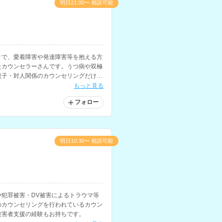
明日21:00〜 相談可能
クで、愛着障害や発達障害等を抱える方
たカウンセラーさんです。うつ病や双極
親子・対人関係のカウンセリングだけで
相談経験をお持ちで、不登校や引きこも
もっと見る
ています。
フォロー
明日10:30〜 相談可能
犯罪被害・DV被害によるトラウマ等
のカウンセリングを行われているカウン
被害者支援の経験もお持ちです。