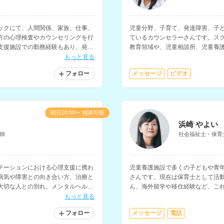
ックにて、人間関係、家族、仕事、
児童分野、子育て、発達障害、子
方の心理検査やカウンセリングを行
ているカウンセラーさんです。ス
支援施設での勤務経験もあり、発達
教育領域や、児童相談所、児童養
関わってきた経験もお持ちです。
の保護者への相談支援経験をお持
もっと見る
フォロー
メッセージ
ビデオ
明日20:00〜 相談可能
浜崎 やよい
師
社会福祉士・保育
テーションにおける心理支援に携わ
児童養護施設で多くの子どもや青
病気や障害との向き合い方、治療と
さんです。現在は保育士として活
大切な人との別れ、メンタルヘル
ん、海外留学や移住経験など、こ
に対応されています。
も可能です。ファイナンシャルプ
もっと見る
る相談もしていただけます。
フォロー
メッセージ
電話