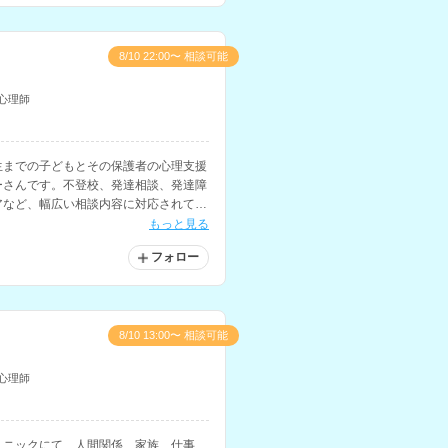
8/10 22:00〜 相談可能
心理師
生までの子どもとその保護者の心理支援
ーさんです。不登校、発達相談、発達障
アなど、幅広い相談内容に対応されてい
師の経験もお持ちです。
もっと見る
フォロー
8/10 13:00〜 相談可能
心理師
リニックにて、人間関係、家族、仕事、