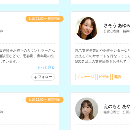
8/10 21:00〜 相談可能
さそう あゆ
師
公認心理師・精神
支援経験をお持ちのカウンセラーさん
就労支援事業所や保健センターな
相談室などで、思春期、青年期の悩
抱える方のサポートを行なってこら
れています。
500名以上の支援経験をお持ちで
を深めるサポートやセルフケアに
もっと見る
フォロー
メッセージ
ビデオ
電話
8/10 12:00〜 相談可能
えのもと あ
師
臨床心理士・公認