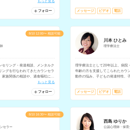
す。
もっと見る
フォロー
メッセージ
ビデオ
電話
8/10 12:00〜 相談可能
川本 ひとみ
師
理学療法士
ンセリング・発達相談、メンタルク
理学療法士として20年以上、病院
リングを行なわれてきたカウンセラ
年齢の方を支援してこられたカウ
、家族関係の相談や、過食嘔吐に関
動作の悩み、子どもの発達特性、
ます。
もっと見る
フォロー
メッセージ
ビデオ
電話
8/10 16:30〜 相談可能
西島 ゆりか
ンセラー
公認心理師・保育