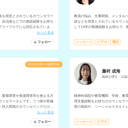
談を得意とされているカウンセラー
教員の悩み、仕事関係、メンタル
、自治体などでの相談経験をお持ち
談などを得意とされているカウン
グリーフケアにも対応されていま
して14年の勤務経験をお持ちで、
係、仕事と家庭の両立などの相談
もっと見る
フォロー
メッセージ
ビデオ
電話
8/10 21:00〜 相談可能
藤村 成海
臨床心理士・公認
、愛着障害や発達障害等を抱える方
精神科病院や療育機関、学校、教
ウンセラーさんです。うつ病や双極
理支援経験をお持ちのカウンセラ
・対人関係のカウンセリングだけで
害の相談や、ソーシャルスキルト
談経験をお持ちで、不登校や引きこも
す。
もっと見る
ます。
フォロー
メッセージ
ビデオ