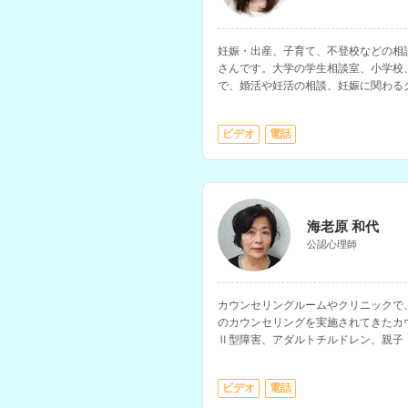
妊娠・出産、子育て、不登校などの相
さんです。大学の学生相談室、小学校
で、婚活や妊活の相談、妊娠に関わる
す。
ビデオ
電話
海老原 和代
公認心理師
カウンセリングルームやクリニックで
のカウンセリングを実施されてきたカ
Ⅱ型障害、アダルトチルドレン、親子
なく、小中学校で10年以上の教育相
り、子育ての相談も多く経験されてい
ビデオ
電話