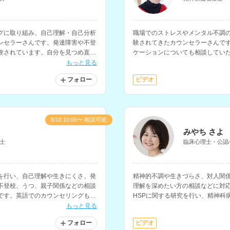
グに取り組み、自己理解・自己分析
職場でのストレスやメンタル不調
ンセラーさんです。発達障害や不登
験されてきたカウンセラーさんで
験されています。自分を見つめ直し
ケーションについても相談してい
方にもおすすめです。
らどうしたら良いのかわからない
もっと見る
フォロー
ビデオ
8/10 10:00〜 相談可能
みやち さよ
士
臨床心理士・公認
を行い、自己理解や生きにくさ、発
精神的不調や生きづらさ、対人関
不登校、うつ、親子関係などの相談
理解を深めたい方の相談などに対
です。英語でのカウンセリングも可
HSPに関する研究を行い、精神科
グなどの経験もお持ちです。
もっと見る
フォロー
ビデオ