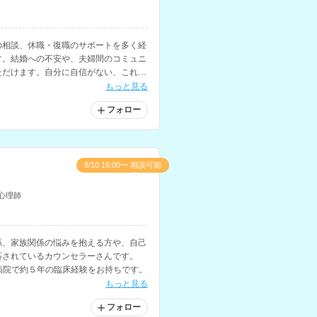
の相談、休職・復職のサポートを多く経
す。結婚への不安や、夫婦間のコミュニ
ただけます。自分に自信がない、これか
と悩まれている方にもおすすめです。
もっと見る
フォロー
8/10 16:00〜 相談可能
心理師
係、家族関係の悩みを抱える方や、自己
応されているカウンセラーさんです。
病院で約５年の臨床経験をお持ちです。
もっと見る
フォロー