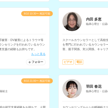
8/10 10:30〜 相談可能
内田 多恵
臨床心理士・公認
罪被害・DV被害によるトラウマ等
スクールカウンセラーとして高校
ウンセリングを行われているカウン
を専門に行われているカウンセラ
者支援の経験もお持ちです。
害、親子関係、対人関係、キャリ
ます。病院での勤務経験や大学講
もっと見る
フォロー
ビデオ
電話
8/10 21:00〜 相談可能
羽田 春花
福祉士
臨床心理士・公認
支援や就労支援経験をお持ちで、人間
カウンセリングルームや精神科ク