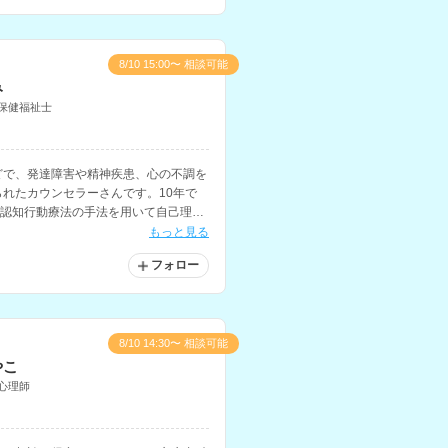
8/10 15:00〜 相談可能
み
保健福祉士
どで、発達障害や精神疾患、心の不調を
れたカウンセラーさんです。10年で
、認知行動療法の手法を用いて自己理解
関する相談にも対応されています。
もっと見る
フォロー
8/10 14:30〜 相談可能
やこ
心理師