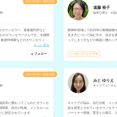
8/10 12:00〜 相談可能
遠藤 裕子
師
臨床心理士・公認
ルカウンセラー、家庭裁判所など
精神科領域にて約20年の勤務経験
持ちのカウンセラーさんです。夫婦関
生き方について悩む方や、自分を
、被虐待体験などのカウンセリング
ってしまう方などの相談に携わっ
のメンタルヘルス研修の講師経験
もっと見る
フォロー
メッセージ
ビデオ
8/10 20:00〜 相談可能
みと ゆりえ
師
キャリアコンサル
相談等に携わってこられたカウンセ
キャリアの悩み、自己分析、メン
間関係、自分の性格、メンタルヘル
談を得意とされているカウンセラ
どに対応されています。
パートナー関係、育児との両立、