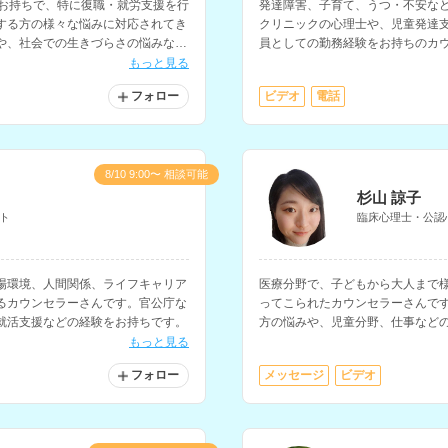
をお持ちで、特に復職・就労支援を行
発達障害、子育て、うつ・不安な
する方の様々な悩みに対応されてき
クリニックの心理士や、児童発達
や、社会での生きづらさの悩みなど
員としての勤務経験をお持ちのカ
える方への子育てコーチングも得
もっと見る
フォロー
ビデオ
電話
8/10 9:00〜 相談可能
杉山 諒子
ト
臨床心理士・公認
場環境、人間関係、ライフキャリア
医療分野で、子どもから大人まで
るカウンセラーさんです。官公庁な
ってこられたカウンセラーさんで
就活支援などの経験をお持ちです。
方の悩みや、児童分野、仕事など
ています。
もっと見る
フォロー
メッセージ
ビデオ