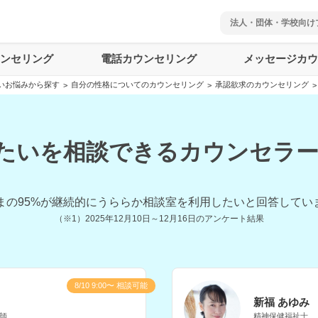
法人・団体・学校向け
ウンセリング
電話カウンセリング
メッセージカウ
いお悩みから探す
自分の性格についてのカウンセリング
承認欲求のカウンセリング
>
>
>
たいを相談できるカウンセラー(
まの
95
%が継続的にうららか相談室を利用したいと回答してい
（※1）
2025年12月10日～12月16日
のアンケート結果
8/10 9:00〜 相談可能
新福 あゆみ
師
精神保健福祉士