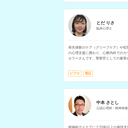
とだ りさ
臨床心理士
喪失体験のケア（グリーフケア）や犯
の心理支援に携わり、心療内科でのカ
セラーさんです。警察官としての被害
ビデオ
電話
中本 さとし
公認心理師・精神保健
精神科デイケアにて20年以上の相談