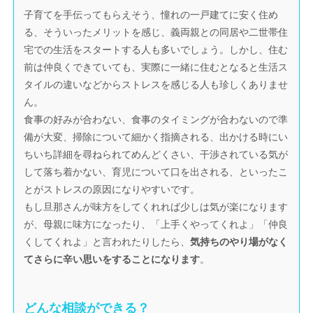
子育てを手伝ってもらえそう、憧れの一戸建てに安く住め
る、そういったメリットを感じ、義両親との同居や二世帯住
宅での生活をスタートする人も多いでしょう。しかし、住む
前は仲良くできていても、実際に一緒に住むとなると生活ス
タイルの違いなどからストレスを感じる人も珍しくありませ
ん。
食事の好みが合わない、食事のタイミングが合わないので準
備が大変、掃除について細かく指摘される、出かける時にい
ちいち詳細を尋ねられてめんどくさい、干渉されている気が
して落ち着かない、育児について口を出される、といったこ
とがストレスの原因になりやすいです。
もし旦那さんが味方をしてくれれば少しは気が楽になります
が、母親に味方になったり、「上手くやってくれよ」「仲良
くしてくれよ」と言われたりしたら、
気持ちのやり場がなく
てさらに辛い思いをすることになります
。
どんな相談ができる？