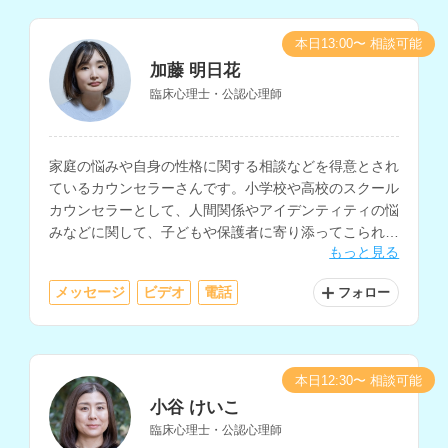
本日13:00〜 相談可能
加藤 明日花
臨床心理士・公認心理師
家庭の悩みや自身の性格に関する相談などを得意とされ
ているカウンセラーさんです。小学校や高校のスクール
カウンセラーとして、人間関係やアイデンティティの悩
みなどに関して、子どもや保護者に寄り添ってこられた
もっと見る
経験をお持ちです。
メッセージ
ビデオ
電話
フォロー
本日12:30〜 相談可能
小谷 けいこ
臨床心理士・公認心理師