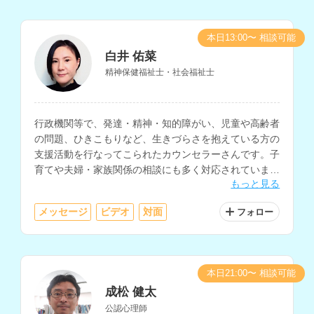
本日13:00〜 相談可能
白井 佑菜
精神保健福祉士・社会福祉士
行政機関等で、発達・精神・知的障がい、児童や高齢者
の問題、ひきこもりなど、生きづらさを抱えている方の
支援活動を行なってこられたカウンセラーさんです。子
育てや夫婦・家族関係の相談にも多く対応されていま
もっと見る
す。
メッセージ
ビデオ
対面
フォロー
本日21:00〜 相談可能
成松 健太
公認心理師