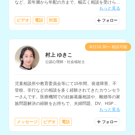
など、若年層から年配の方まで、幅広く相談を受けられ
もっと見る
ています。
ビデオ
電話
対面
フォロー
※性依存・性犯罪に関するご相談には対応しておりませ
ん。ご了承ください。
本日16:30〜 相談可能
村上 ゆきこ
公認心理師・社会福祉士
児童相談所や教育委員会等にて15年間、発達障害、不
登校、非行などの相談を多く経験されてきたカウンセラ
ーさんです。医療機関での妊娠葛藤相談や、離婚等の家
族問題解決の経験をお持ちで、夫婦問題、DV、HSP、
もっと見る
職場の悩み、ひきこもり、うつ等のメンタルヘルスの相
談も得意とされています。
メッセージ
ビデオ
電話
フォロー