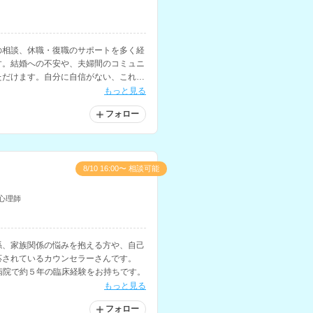
の相談、休職・復職のサポートを多く経
す。結婚への不安や、夫婦間のコミュニ
ただけます。自分に自信がない、これか
と悩まれている方にもおすすめです。
もっと見る
フォロー
8/10 16:00〜 相談可能
心理師
係、家族関係の悩みを抱える方や、自己
応されているカウンセラーさんです。
病院で約５年の臨床経験をお持ちです。
もっと見る
フォロー