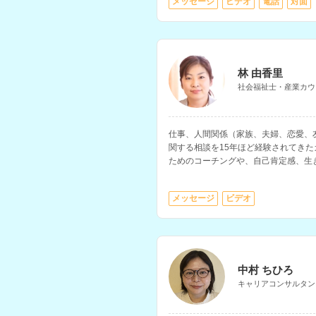
メッセージ
ビデオ
電話
対面
林 由香里
社会福祉士・産業カウ
仕事、人間関係（家族、夫婦、恋愛、
関する相談を15年ほど経験されてき
ためのコーチングや、自己肯定感、生
職、産前・産後などに関する相談にも
メッセージ
ビデオ
中村 ちひろ
キャリアコンサルタン