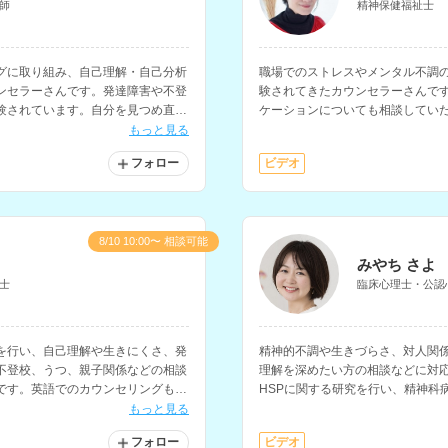
師
精神保健福祉士
グに取り組み、自己理解・自己分析
職場でのストレスやメンタル不調
ンセラーさんです。発達障害や不登
験されてきたカウンセラーさんで
験されています。自分を見つめ直し
ケーションについても相談してい
方にもおすすめです。
らどうしたら良いのかわからない
もっと見る
フォロー
ビデオ
8/10 10:00〜 相談可能
みやち さよ
士
臨床心理士・公認
を行い、自己理解や生きにくさ、発
精神的不調や生きづらさ、対人関
不登校、うつ、親子関係などの相談
理解を深めたい方の相談などに対
です。英語でのカウンセリングも可
HSPに関する研究を行い、精神科
グなどの経験もお持ちです。
もっと見る
フォロー
ビデオ