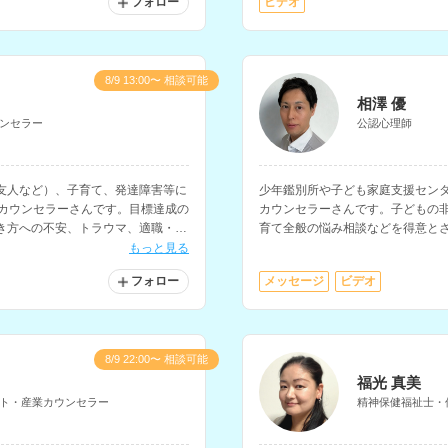
フォロー
ビデオ
8/9 13:00〜 相談可能
相澤 優
ンセラー
公認心理師
友人など）、子育て、発達障害等に
少年鑑別所や子ども家庭支援センタ
たカウンセラーさんです。目標達成の
カウンセラーさんです。子どもの
き方への不安、トラウマ、適職・復
育て全般の悩み相談などを得意と
対応されています。
もっと見る
フォロー
メッセージ
ビデオ
8/9 22:00〜 相談可能
福光 真美
ト・産業カウンセラー
精神保健福祉士・