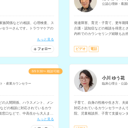
公認心理師・看護
や家族関係などの相談、心理検査、ス
発達障害、育児・子育て、更年期
ンセラーさんです。トラウマケアの
介護・認知症などの相談を得意と
。
内科でのカウンセリング経験もお
ン、働き方、生きづらさ等の相談
もっと見る
フォロー
ビデオ
電話
8/9 9:30〜 相談可能
小川 ゆう花
ト・産業カウンセラー
臨床心理士・公認
どの人間関係、ハラスメント、メン
子育て、自身の性格や生き方、夫
てなどの相談に対応されているカウ
対応されているカウンセラーさん
談窓口などで、中高生から大人まで
院、児童相談所、子育て支援センタ
ます。
上にわたり子どもと保護者の相談
もっと見る