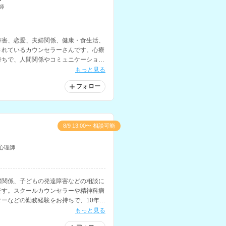
師
障害、恋愛、夫婦関係、健康・食生活、
されているカウンセラーさんです。心療
持ちで、人間関係やコミュニケーショ
にも対応されています。
もっと見る
フォロー
8/9 13:00〜 相談可能
心理師
婦関係、子どもの発達障害などの相談に
です。スクールカウンセラーや精神科病
ーなどの勤務経験をお持ちで、10年以
に携わってこられています。
もっと見る