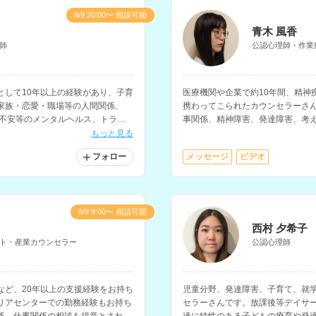
8/9 20:00〜 相談可能
青木 風香
師
公認心理師・作業
として10年以上の経験があり、子育
医療機関や企業で約10年間、精神
家族・恋愛・職場等の人間関係、
携わってこられたカウンセラーさ
・不安等のメンタルヘルス、トラウ
事関係、精神障害、発達障害、考
の相談などに対応されているカウン
ています。
もっと見る
フォロー
メッセージ
ビデオ
8/9 9:00〜 相談可能
西村 夕希子
ト・産業カウンセラー
公認心理師
など、20年以上の支援経験をお持ち
児童分野、発達障害、子育て、就
リアセンターでの勤務経験もお持ち
セラーさんです。放課後等デイサ