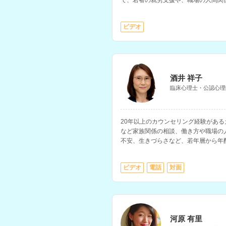
で、若者の就労支援や、職場の人間関
います。
ビデオ
酒井 祥子
臨床心理士・公認心理
20年以上のカウンセリング経験があ
など家族関係の相談、働き方や職場の
不安、生きづらさなど、若年層から年
ています。
ビデオ
電話
対面
※性依存・性犯罪に関するご相談には
い。
河原 有里