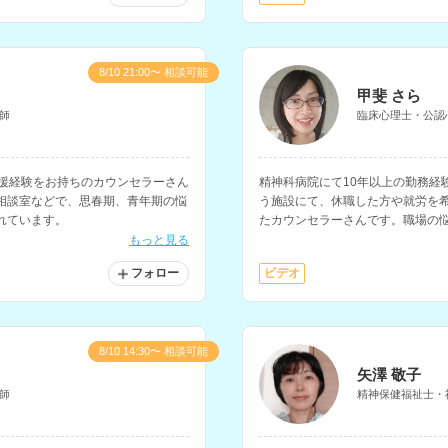
8/10 21:00〜 相談可能
甲斐 さら
師
臨床心理士・公認
支援経験をお持ちのカウンセラーさん
精神科病院にて10年以上の勤務経
相談室などで、思春期、青年期の悩
う施設にて、休職した方や就労を
れています。
たカウンセラーさんです。職場の
の相談を得意とされています。
もっと見る
フォロー
ビデオ
8/10 14:30〜 相談可能
矢澤 敬子
師
精神保健福祉士・