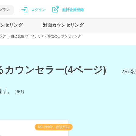
プラン
ログイン
無料会員登録
ンセリング
対面カウンセリング
ング
自己愛性パーソナリティ障害のカウンセリング
>
カウンセラー(4ページ)
796
名
ます。
（※1）
8/9 20:00〜 相談可能
え