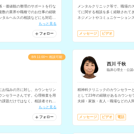
係・価値観の整理のサポートを行な
メンタルクリニック等で、職場の
複数の業界や職種でのお仕事の経験
てに関する相談を多く経験されて
ンタルヘルスの相談などにも対応さ
ネジメントやコミュニケーション
ます。
もっと見る
フォロー
メッセージ
ビデオ
8/9 11:00〜 相談可能
西川 千秋
臨床心理士・公認
にお悩みの方に対し、カウンセリン
精神科クリニックのカウンセラーと
ウンセラーさんです。心理検査を用
として23年の経験があるカウンセ
の課題だけではなく、相談者それぞ
夫婦・家族・友人・職場などの人
で含めたカウンセリングを行なって
方の相談を得意とされています。
もっと見る
フォロー
メッセージ
ビデオ
電話