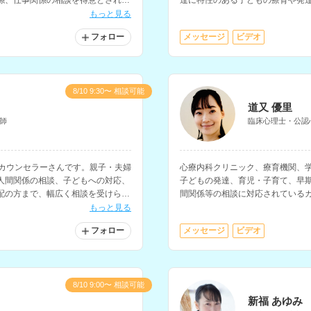
係、仕事関係の相談を得意とされて
達に特性のある子どもの療育や発
持ちです。
もっと見る
フォロー
メッセージ
ビデオ
8/10 9:30〜 相談可能
道又 優里
師
臨床心理士・公認
るカウンセラーさんです。親子・夫婦
心療内科クリニック、療育機関、
人間関係の相談、子どもへの対応、
子どもの発達、育児・子育て、早
配の方まで、幅広く相談を受けられ
間関係等の相談に対応されている
焦点を当てた支援にも対応されて
もっと見る
フォロー
メッセージ
ビデオ
対応しておりません。ご了承くださ
8/10 9:00〜 相談可能
新福 あゆみ