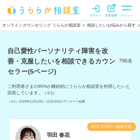
オンラインカウンセリング うららか相談室
相談したいお悩みから探す
>
>
自己愛性パーソナリティ障害を改
善・克服したいを相談できるカウン
796
名
セラー(5ページ)
ご利用者さまの
95
%が継続的にうららか相談室を利用したいと
回答しています。
（※1）
（※1）
2025年12月10日～12月16日
のアンケート結果
8/10 13:00〜 相談可能
羽田 春花