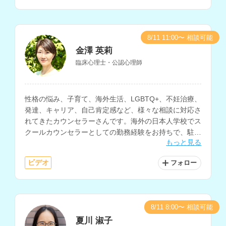
8/11 11:00〜 相談可能
金澤 英莉
臨床心理士・公認心理師
性格の悩み、子育て、海外生活、LGBTQ+、不妊治療、
発達、キャリア、自己肯定感など、様々な相談に対応さ
れてきたカウンセラーさんです。海外の日本人学校でス
クールカウンセラーとしての勤務経験をお持ちで、駐在
もっと見る
帯同や帰国後の生活の悩みの相談などにも対応されてい
ます。
ビデオ
フォロー
8/11 8:00〜 相談可能
夏川 淑子