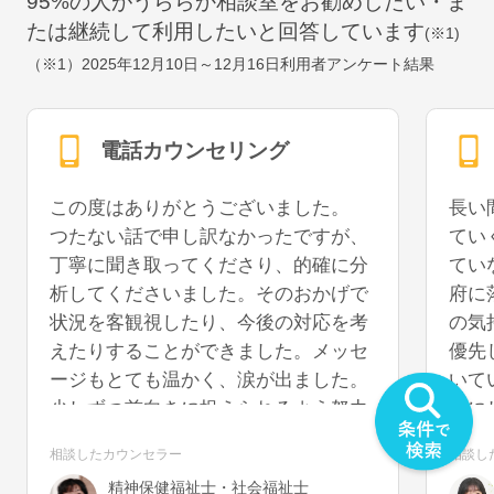
95
%の人がうららか相談室をお勧めしたい・ま
たは継続して利用したいと回答しています
(※1)
（※1）
2025年12月10日～12月16日
利用者アンケート結果
電話カウンセリング
この度はありがとうございました。
長い
つたない話で申し訳なかったですが、
てい
丁寧に聞き取ってくださり、的確に分
てい
析してくださいました。そのおかげで
府に
状況を客観視したり、今後の対応を考
の気
えたりすることができました。メッセ
優先
ージもとても温かく、涙が出ました。
いて
少しずつ前向きに捉えられるよう努力
事に
していきたいと思います。また機会が
うに
相談したカウンセラー
相談し
あれば、再度お話を聞いていただける
を切
精神保健福祉士・社会福祉士