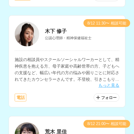
8/12 11:30〜 相談可能
木下 修子
公認心理師・精神保健福祉士
施設の相談員やスクールソーシャルワーカーとして、精
神疾患を抱える方、母子家庭や高齢世帯の方、子どもへ
の支援など、幅広い年代の方の悩みや困りごとに対応さ
れてきたカウンセラーさんです。不登校、引きこもり、
もっと見る
対人関係、親子問題、HSP、摂食障害など、様々な分野
のお悩みに対応されています。
電話
フォロー
8/12 21:00〜 相談可能
荒木 里佳