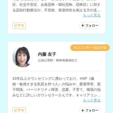
症、社交不安症、会食恐怖・嘔吐恐怖、恐怖症）に対す
る認知行動療法や、不登校、発達特性を抱える方の支
もっと見る
援、マインドフルネスに関する支援などに対応されてい
ます。
ビデオ
フォロー
8/12 17:00〜 相談可能
内藤 友子
公認心理師・精神保健福祉士
15年以上カウンセリングに携わっており、HSP（繊
細・敏感すぎる気質を持つ人）の悩みや、愛着障害、親
子関係、パーソナリティ障害、恋愛、子育て、職場の悩
みなどに詳しいカウンセラーさんです。キャリアコンサ
もっと見る
ルタントの指導者資格もお持ちで、職場における人間関
係の悩みや、キャリアに関する相談をお持ちの方にもお
ビデオ
フォロー
すすめです。