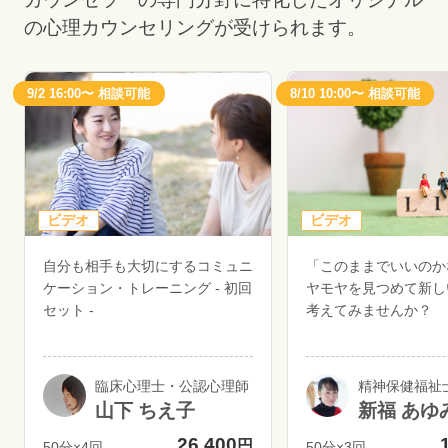
の心理カウンセリングが受けられます。
9/2 16:00〜 相談可能
8/10 10:00〜 相談可能
ビデオ
ビデオ
自分も相手も大切にするコミュニ
「このままでいいのか
ケーション・トレーニング - 初回
ヤモヤを見つめて新し
セット -
考えてみませんか？
臨床心理士・公認心理師
精神保健福祉
山下 ちえ子
新福 あゆ
26,400
円
50分×4回
50分×3回