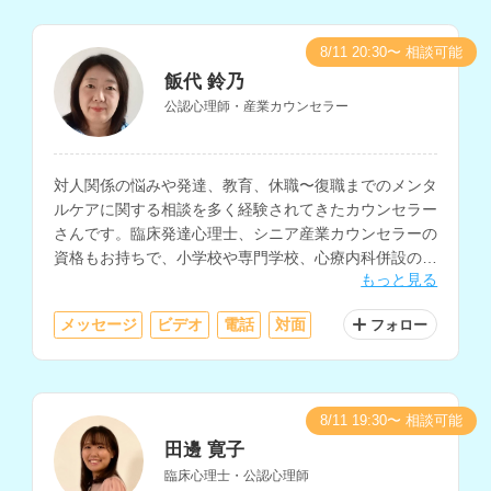
8/11 20:30〜 相談可能
飯代 鈴乃
公認心理師・産業カウンセラー
対人関係の悩みや発達、教育、休職〜復職までのメンタ
ルケアに関する相談を多く経験されてきたカウンセラー
さんです。臨床発達心理士、シニア産業カウンセラーの
資格もお持ちで、小学校や専門学校、心療内科併設のカ
もっと見る
ウンセリングセンターにて、様々な年齢層へのカウンセ
リングを経験されています。
メッセージ
ビデオ
電話
対面
フォロー
8/11 19:30〜 相談可能
田邊 寛子
臨床心理士・公認心理師