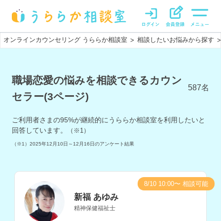
オンラインカウンセリング うららか相談室
相談したいお悩みから探す
>
>
職場恋愛の悩みを相談できるカウン
587
名
セラー(3ページ)
ご利用者さまの
95
%が継続的にうららか相談室を利用したいと
回答しています。
（※1）
（※1）
2025年12月10日～12月16日
のアンケート結果
8/10 10:00〜 相談可能
新福 あゆみ
精神保健福祉士