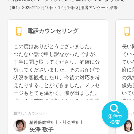
（※1）
2025年12月10日～12月16日
利用者アンケート結果
電話カウンセリング
この度はありがとうございました。
長い
つたない話で申し訳なかったですが、
てい
丁寧に聞き取ってくださり、的確に分
てい
析してくださいました。そのおかげで
府に
状況を客観視したり、今後の対応を考
の気
えたりすることができました。メッセ
優先
ージもとても温かく、涙が出ました。
いて
少しずつ前向きに捉えられるよう努力
事に
していきたいと思います。また機会が
うに
相談したカウンセラー
相談し
あれば、再度お話を聞いていただける
を切
精神保健福祉士・社会福祉士
と幸いです。
気が
矢澤 敬子
うで