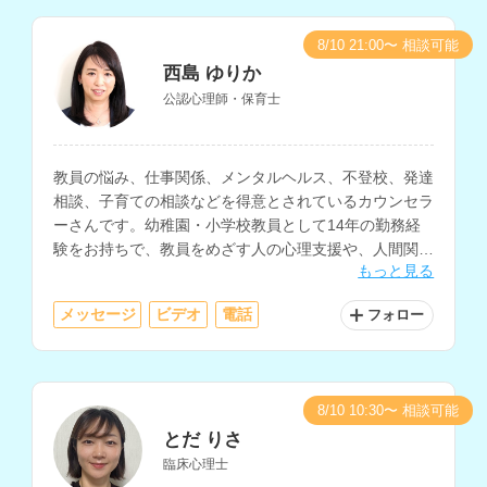
8/10 21:00〜 相談可能
西島 ゆりか
公認心理師・保育士
教員の悩み、仕事関係、メンタルヘルス、不登校、発達
相談、子育ての相談などを得意とされているカウンセラ
ーさんです。幼稚園・小学校教員として14年の勤務経
験をお持ちで、教員をめざす人の心理支援や、人間関
もっと見る
係、仕事と家庭の両立などの相談にも対応されていま
す。
メッセージ
ビデオ
電話
フォロー
8/10 10:30〜 相談可能
とだ りさ
臨床心理士