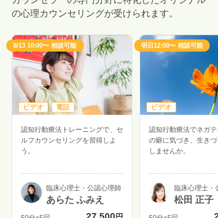
の心理カウンセリングが受けられます。
8/13 10:00〜 相談可能
明日12:00〜 相談可能
ビデオ
電話
ビデオ
認知行動療法トレーニングで、セ
認知行動療法でネガテ
ルフカウンセリングを習得しよ
の癖に気づき、生きづ
う。
しませんか。
臨床心理士・公認心理師
臨床心理士・
あらた ふみえ
松田 正子
27,500
円
50分×5回
50分×5回