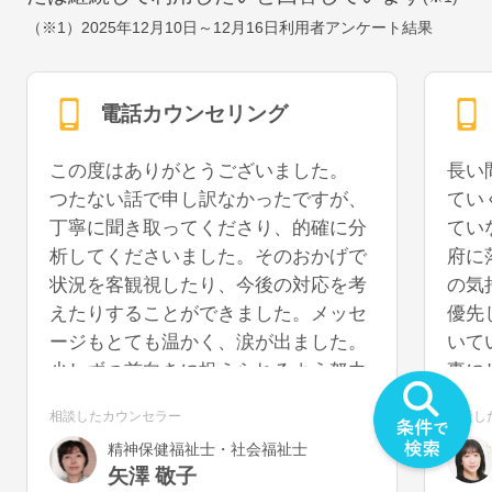
（※1）
2025年12月10日～12月16日
利用者アンケート結果
電話カウンセリング
この度はありがとうございました。
長い
つたない話で申し訳なかったですが、
てい
丁寧に聞き取ってくださり、的確に分
てい
析してくださいました。そのおかげで
府に
状況を客観視したり、今後の対応を考
の気
えたりすることができました。メッセ
優先
ージもとても温かく、涙が出ました。
いて
少しずつ前向きに捉えられるよう努力
事に
していきたいと思います。また機会が
うに
相談したカウンセラー
相談し
あれば、再度お話を聞いていただける
を切
精神保健福祉士・社会福祉士
と幸いです。
気が
矢澤 敬子
うで