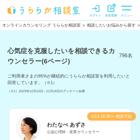
オンラインカウンセリング うららか相談室
相談したいお悩みから探す
>
>
心気症を克服したいを相談できるカ
796
名
ウンセラー(6ページ)
ご利用者さまの
95
%が継続的にうららか相談室を利用したいと
回答しています。
（※1）
（※1）
2025年12月10日～12月16日
のアンケート結果
8/13 18:30〜 相談可能
わたなべ あずさ
公認心理師・産業カウンセラー