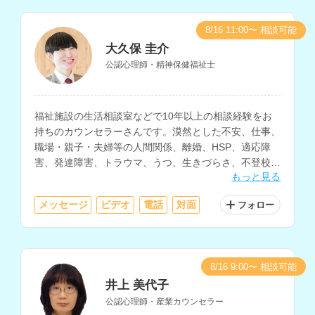
8/16 11:00〜 相談可能
大久保 圭介
公認心理師・精神保健福祉士
福祉施設の生活相談室などで10年以上の相談経験をお
持ちのカウンセラーさんです。漠然とした不安、仕事、
職場・親子・夫婦等の人間関係、離婚、HSP、適応障
害、発達障害、トラウマ、うつ、生きづらさ、不登校、
もっと見る
恋愛、性に関する悩みなどに対応されています。
メッセージ
ビデオ
電話
対面
フォロー
8/16 9:00〜 相談可能
井上 美代子
公認心理師・産業カウンセラー