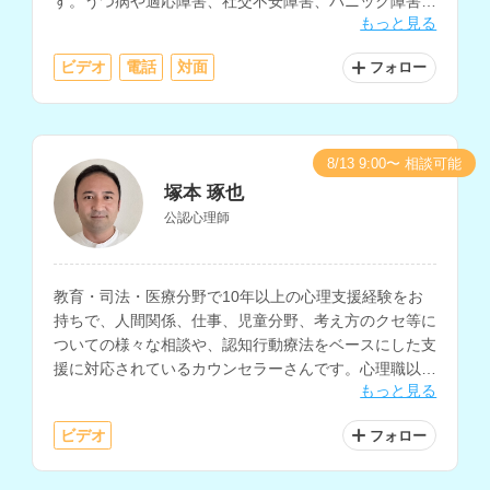
す。うつ病や適応障害、社交不安障害、パニック障害、
もっと見る
PTSD、生きづらさなどを抱える方の相談にも対応され
ています。
ビデオ
電話
対面
フォロー
8/13 9:00〜 相談可能
塚本 琢也
公認心理師
教育・司法・医療分野で10年以上の心理支援経験をお
持ちで、人間関係、仕事、児童分野、考え方のクセ等に
ついての様々な相談や、認知行動療法をベースにした支
援に対応されているカウンセラーさんです。心理職以外
もっと見る
の一般企業での勤務経験もお持ちです。
ビデオ
フォロー