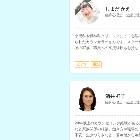
しまだ かえ
臨床心理士・公認心理
小児科や精神科クリニックにて、心理
られたカウンセラーさんです。スクー
その家族、職員への支援経験もお持ち
得意とされています。
ビデオ
電話
酒井 祥子
臨床心理士・公認心理
20年以上のカウンセリング経験があ
など家族関係の相談、働き方や職場の
不安、生きづらさなど、若年層から年