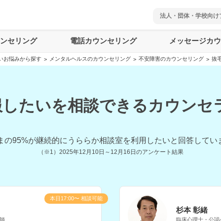
法人・団体・学校向け
ウンセリング
電話カウンセリング
メッセージカウ
いお悩みから探す
メンタルヘルスのカウンセリング
不安障害のカウンセリング
抜
>
>
>
したいを相談できるカウンセラ
まの
95
%が継続的にうららか相談室を利用したいと回答してい
（※1）
2025年12月10日～12月16日
のアンケート結果
本日17:00〜 相談可能
杉本 彰緒
師
臨床心理士・公認