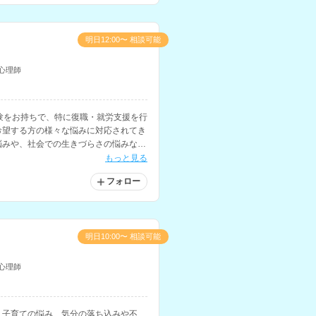
明日12:00〜 相談可能
心理師
験をお持ちで、特に復職・就労支援を行
希望する方の様々な悩みに対応されてき
悩みや、社会での生きづらさの悩みなど
もっと見る
フォロー
明日10:00〜 相談可能
心理師
、子育ての悩み、気分の落ち込みや不