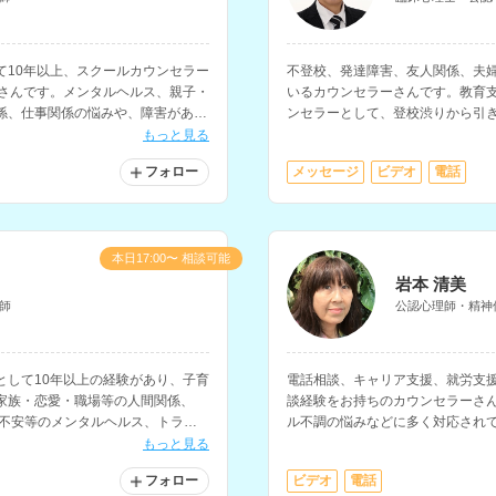
て10年以上、スクールカウンセラー
不登校、発達障害、友人関係、夫
ーさんです。メンタルヘルス、親子・
いるカウンセラーさんです。教育
係、仕事関係の悩みや、障害がある
ンセラーとして、登校渋りから引
抱える子どもとその保護者の相談
もっと見る
フォロー
メッセージ
ビデオ
電話
本日17:00〜 相談可能
岩本 清美
師
公認心理師・精神
として10年以上の経験があり、子育
電話相談、キャリア支援、就労支援
家族・恋愛・職場等の人間関係、
談経験をお持ちのカウンセラーさ
・不安等のメンタルヘルス、トラウ
ル不調の悩みなどに多く対応され
の相談などに対応されているカウン
もお持ちです。
もっと見る
フォロー
ビデオ
電話