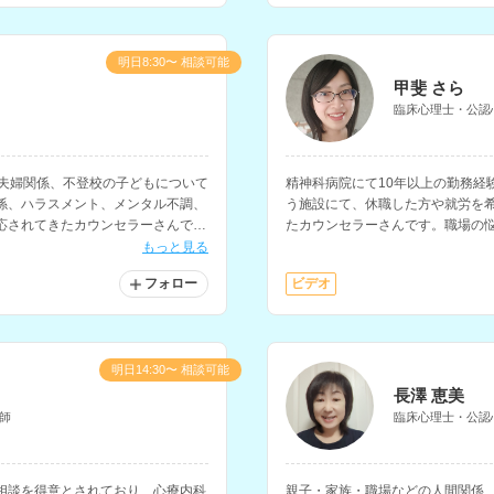
明日8:30〜 相談可能
甲斐 さら
臨床心理士・公認
、夫婦関係、不登校の子どもについて
精神科病院にて10年以上の勤務経
係、ハラスメント、メンタル不調、
う施設にて、休職した方や就労を
応されてきたカウンセラーさんで
たカウンセラーさんです。職場の
の相談を得意とされています。
もっと見る
フォロー
ビデオ
明日14:30〜 相談可能
長澤 恵美
師
臨床心理士・公認
相談を得意とされており、心療内科
親子・家族・職場などの人間関係