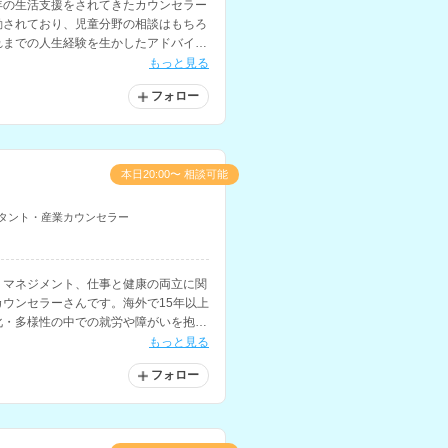
年の生活支援をされてきたカウンセラー
動されており、児童分野の相談はもちろ
れまでの人生経験を生かしたアドバイス
ランナーの資格をお持ちで、お金に関す
もっと見る
フォロー
本日20:00〜 相談可能
タント・産業カウンセラー
、マネジメント、仕事と健康の両立に関
ウンセラーさんです。海外で15年以上
化・多様性の中での就労や障がいを抱え
います。
もっと見る
フォロー