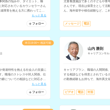
仕事関係の悩みや、ダイエット、睡
児童養護施設で多くの子どもや青
に対応されているカウンセラーさん
さんです。現在は保育士として活
発達障害を抱える方に携わってこら
ん、海外留学や移住経験など、こ
も可能です。ファイナンシャルプ
もっと見る
る相談もしていただけます。
フォロー
メッセージ
電話
本日19:00〜 相談可能
山内 勝則
士
キャリアコンサル
患や発達特性を抱える社会人の支援に
キャリアプラン、職場の人間関係
す。職場のストレスや対人関係、仕
する相談などを得意とされているカ
の癖についての相談などに対応され
の勤務経験もお持ちで、海外異文
る方の就労の相談にも対応されて
もっと見る
フォロー
ビデオ
電話
対面