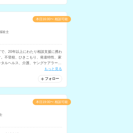
本日16:00〜 相談可能
福祉士
で、20年以上にわたり相談支援に携わ
す。不登校、ひきこもり、発達特性、家
ンタルヘルス、介護、ヤングケアラーな
相談に対応されています。
もっと見る
フォロー
本日19:00〜 相談可能
士