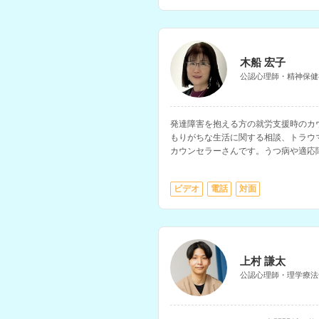
木船 宏子
公認心理師・精神保健
発達障害を抱える方の就労支援時のカ
もりがちな生活に関する相談、トラウ
カウンセラーさんです。うつ病や適応
害、PTSD、生きづらさなどを抱える
ビデオ
電話
対面
上村 謙太
公認心理師・理学療法