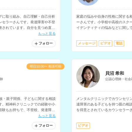
グに取り組み、自己理解・自己分析
家庭の悩みや自身の性格に関する
ンセラーさんです。発達障害や不登
ーさんです。小学校や高校のスク
験されています。自分を見つめ直し
イデンティティの悩みなどに関し
方にもおすすめです。
た経験をお持ちです。
もっと見る
フォロー
メッセージ
ビデオ
電話
明日10:00〜 相談可能
貝沼 希和
師
公認心理師・社会
家族・親子関係、子どもに関する相談
メンタルクリニックでカウンセリ
す。精神科クリニックでの経験や小
達障害のある子どもを持つ親の相
経験もお持ちで、不登校、発達障害
を得意とされているカウンセラー
を得意とされています。
能で、大学でのキャリアカウンセ
もっと見る
フォロー
ビデオ