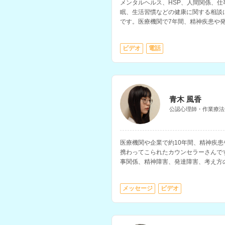
メンタルヘルス、HSP、人間関係、
眠、生活習慣などの健康に関する相談
です。医療機関で7年間、精神疾患や
れた経験をお持ちです。
ビデオ
電話
青木 風香
公認心理師・作業療法
医療機関や企業で約10年間、精神疾
携わってこられたカウンセラーさんで
事関係、精神障害、発達障害、考え方
ています。
メッセージ
ビデオ