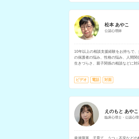
松本 あやこ
公認心理師
10年以上の相談支援経験をお持ちで
の保護者の悩み、性格の悩み、人間関
生きづらさ、親子関係の相談などに対
す。
ビデオ
電話
対面
えのもと あやこ
臨床心理士・公認心理
発達障害、子育て、うつ・不安などの