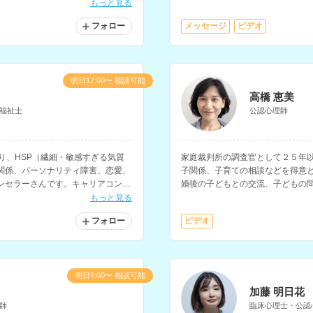
焦点を当てた支援にも対応されて
もっと見る
フォロー
メッセージ
ビデオ
対応しておりません。ご了承くださ
明日17:00〜 相談可能
高橋 恵美
福祉士
公認心理師
り、HSP（繊細・敏感すぎる気質
家庭裁判所の調査官として２５年
関係、パーソナリティ障害、恋愛、
子関係、子育ての相談などを得意
ンセラーさんです。キャリアコンサ
婚後の子どもとの交流、子どもの
場における人間関係の悩みや、キャ
の相談にも対応されています。
もっと見る
すすめです。
フォロー
ビデオ
明日9:00〜 相談可能
加藤 明日花
師
臨床心理士・公認