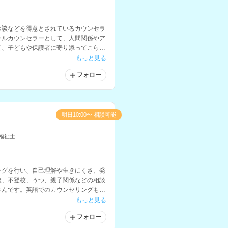
相談などを得意とされているカウンセラ
ールカウンセラーとして、人間関係やア
て、子どもや保護者に寄り添ってこられ
もっと見る
フォロー
明日10:00〜 相談可能
福祉士
ングを行い、自己理解や生きにくさ、発
談、不登校、うつ、親子関係などの相談
さんです。英語でのカウンセリングも可
リングなどの経験もお持ちです。
もっと見る
フォロー