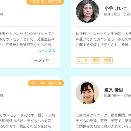
本日22:30〜 相談可能
小谷 けいこ
師
臨床心理士・公認
検査やカウンセリングを行なってこ
精神科クリニックや大学病院、大
ルカウンセラーとして、児童生徒や
を受けてきたカウンセラーさんで
で、不登校や発達障害などの相談を
に関する相談を得意とされ、発達
ます。
もっと見る
フォロー
ビデオ
電話
対面
明日8:00〜 相談可能
道又 優里
師
臨床心理士・公認
るカウンセラーさんです。親子・夫婦
心療内科クリニック、療育機関、
人間関係の相談、子どもへの対応、
子どもの発達、育児・子育て、早
配の方まで、幅広く相談を受けられ
間関係等の相談に対応されている