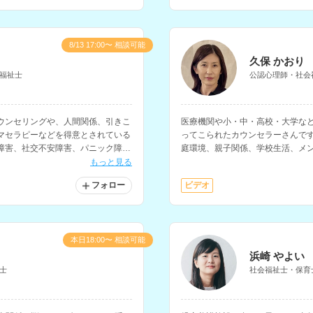
8/13 17:00〜 相談可能
久保 かおり
福祉士
公認心理師・社会
ウンセリングや、人間関係、引きこ
医療機関や小・中・高校・大学など
マセラピーなどを得意とされている
ってこられたカウンセラーさんで
障害、社交不安障害、パニック障
庭環境、親子関係、学校生活、メ
方の相談にも対応されています。
ど、さまざまな悩みや困りごとの
もっと見る
フォロー
ビデオ
本日18:00〜 相談可能
浜崎 やよい
士
社会福祉士・保育