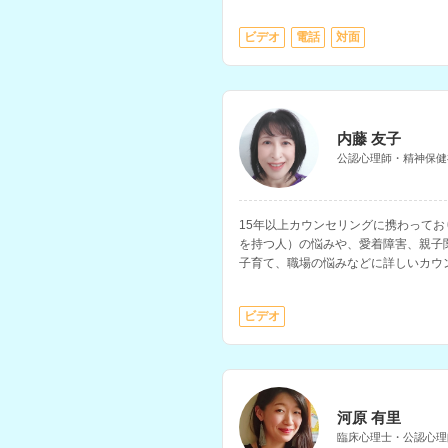
ています。
ビデオ
電話
対面
※性依存・性犯罪に関するご相談には
い。
内藤 友子
公認心理師・精神保健
15年以上カウンセリングに携わってお
を持つ人）の悩みや、愛着障害、親子
子育て、職場の悩みなどに詳しいカウ
ルタントの指導者資格もお持ちで、職
リアに関する相談をお持ちの方にもお
ビデオ
河原 有里
臨床心理士・公認心理