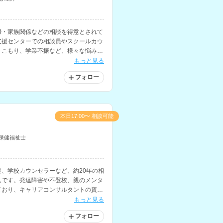
婦・家族関係などの相談を得意とされて
支援センターでの相談員やスクールカウ
きこもり、学業不振など、様々な悩みを
を多く経験されています。
もっと見る
フォロー
本日17:00〜 相談可能
保健福祉士
、学校カウンセラーなど、約20年の相
んです。発達障害や不登校、親のメンタ
ており、キャリアコンサルタントの資格
もっと見る
フォロー