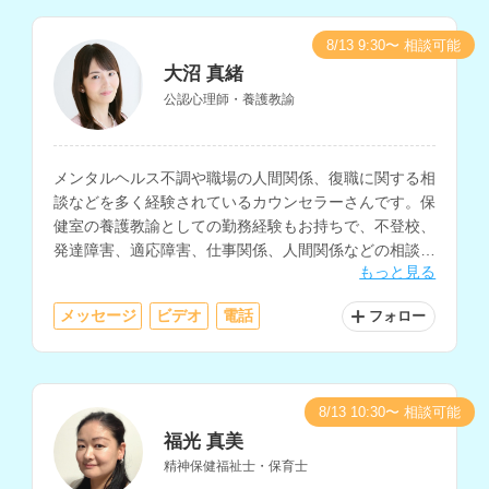
8/13 9:30〜 相談可能
大沼 真緒
公認心理師・養護教諭
メンタルヘルス不調や職場の人間関係、復職に関する相
談などを多く経験されているカウンセラーさんです。保
健室の養護教諭としての勤務経験もお持ちで、不登校、
発達障害、適応障害、仕事関係、人間関係などの相談も
もっと見る
得意とされています。
メッセージ
ビデオ
電話
フォロー
8/13 10:30〜 相談可能
福光 真美
精神保健福祉士・保育士