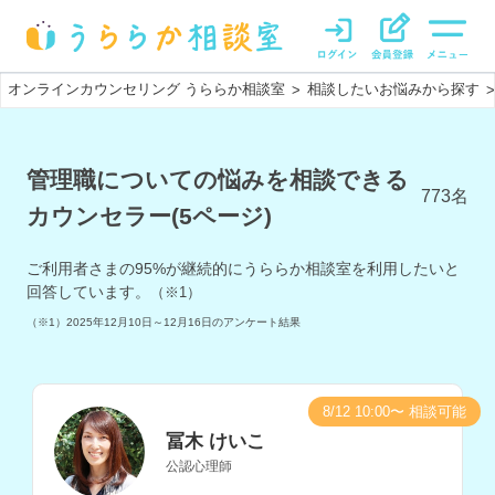
オンラインカウンセリング うららか相談室
相談したいお悩みから探す
>
>
管理職についての悩みを相談できる
773
名
カウンセラー(5ページ)
ご利用者さまの
95
%が継続的にうららか相談室を利用したいと
回答しています。
（※1）
（※1）
2025年12月10日～12月16日
のアンケート結果
8/12 10:00〜 相談可能
冨木 けいこ
公認心理師