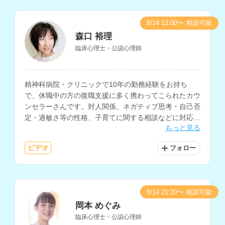
8/14 13:00〜 相談可能
森口 裕理
臨床心理士・公認心理師
精神科病院・クリニックで10年の勤務経験をお持ち
で、休職中の方の復職支援に多く携わってこられたカウ
ンセラーさんです。対人関係、ネガティブ思考・自己否
定・過敏さ等の性格、子育てに関する相談などに対応さ
もっと見る
れています。
ビデオ
フォロー
8/14 21:30〜 相談可能
岡本 めぐみ
臨床心理士・公認心理師