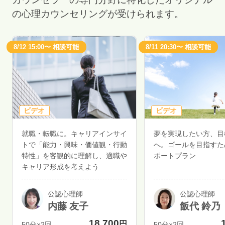
の心理カウンセリングが受けられます。
8/12 15:00〜 相談可能
8/11 20:30〜 相談可能
ビデオ
ビデオ
就職・転職に。キャリアインサイ
夢を実現したい方、目
トで「能力・興味・価値観・行動
へ。ゴールを目指すた
特性」を客観的に理解し、適職や
ポートプラン
キャリア形成を考えよう
公認心理師
公認心理師
内藤 友子
飯代 鈴乃
18,700
円
50分×2回
50分×2回