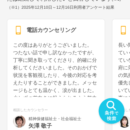
（※1）
2025年12月10日～12月16日
利用者アンケート結果
電話カウンセリング
この度はありがとうございました。
長い
つたない話で申し訳なかったですが、
てい
丁寧に聞き取ってくださり、的確に分
てい
析してくださいました。そのおかげで
府に
状況を客観視したり、今後の対応を考
の気
えたりすることができました。メッセ
優先
ージもとても温かく、涙が出ました。
いて
少しずつ前向きに捉えられるよう努力
事に
していきたいと思います。また機会が
うに
相談したカウンセラー
相談し
あれば、再度お話を聞いていただける
を切
精神保健福祉士・社会福祉士
と幸いです。
気が
矢澤 敬子
うで