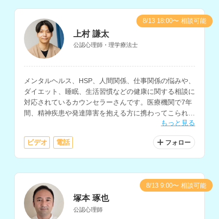
8/13 18:00〜 相談可能
上村 謙太
公認心理師・理学療法士
メンタルヘルス、HSP、人間関係、仕事関係の悩みや、
ダイエット、睡眠、生活習慣などの健康に関する相談に
対応されているカウンセラーさんです。医療機関で7年
間、精神疾患や発達障害を抱える方に携わってこられた
もっと見る
経験をお持ちです。
ビデオ
電話
フォロー
8/13 9:00〜 相談可能
塚本 琢也
公認心理師