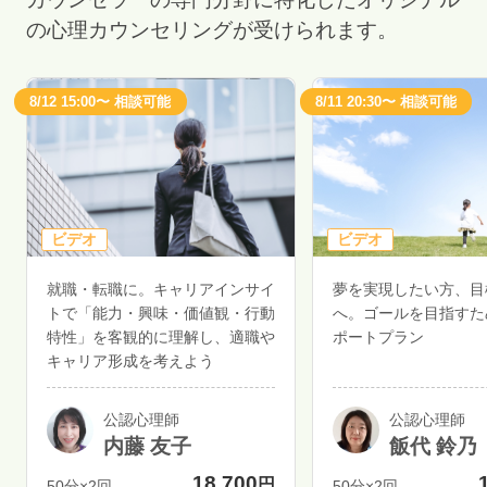
の心理カウンセリングが受けられます。
8/12 15:00〜 相談可能
8/11 20:30〜 相談可能
ビデオ
ビデオ
就職・転職に。キャリアインサイ
夢を実現したい方、目
トで「能力・興味・価値観・行動
へ。ゴールを目指すた
特性」を客観的に理解し、適職や
ポートプラン
キャリア形成を考えよう
公認心理師
公認心理師
内藤 友子
飯代 鈴乃
18,700
円
50分×2回
50分×2回