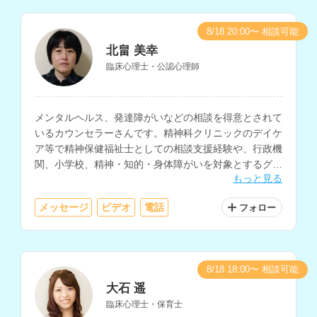
8/18 20:00〜 相談可能
北畠 美幸
臨床心理士・公認心理師
メンタルヘルス、発達障がいなどの相談を得意とされて
いるカウンセラーさんです。精神科クリニックのデイケ
ア等で精神保健福祉士としての相談支援経験や、行政機
関、小学校、精神・知的・身体障がいを対象とするグル
もっと見る
ープホームでの介護などの支援経験をお持ちです。
メッセージ
ビデオ
電話
フォロー
8/18 18:00〜 相談可能
大石 遥
臨床心理士・保育士