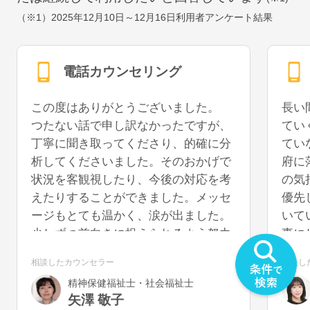
（※1）
2025年12月10日～12月16日
利用者アンケート結果
電話カウンセリング
この度はありがとうございました。
長い
つたない話で申し訳なかったですが、
てい
丁寧に聞き取ってくださり、的確に分
てい
析してくださいました。そのおかげで
府に
状況を客観視したり、今後の対応を考
の気
えたりすることができました。メッセ
優先
ージもとても温かく、涙が出ました。
いて
少しずつ前向きに捉えられるよう努力
事に
していきたいと思います。また機会が
うに
相談したカウンセラー
相談し
あれば、再度お話を聞いていただける
を切
精神保健福祉士・社会福祉士
と幸いです。
気が
矢澤 敬子
うで