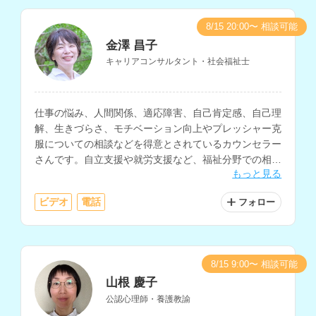
8/15 20:00〜 相談可能
金澤 昌子
キャリアコンサルタント・社会福祉士
仕事の悩み、人間関係、適応障害、自己肯定感、自己理
解、生きづらさ、モチベーション向上やプレッシャー克
服についての相談などを得意とされているカウンセラー
さんです。自立支援や就労支援など、福祉分野での相談
もっと見る
業務経験もお持ちです。
ビデオ
電話
フォロー
8/15 9:00〜 相談可能
山根 慶子
公認心理師・養護教諭