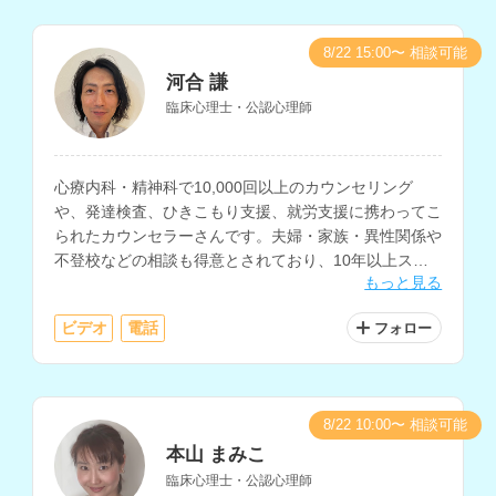
8/22 15:00〜 相談可能
河合 謙
臨床心理士・公認心理師
心療内科・精神科で10,000回以上のカウンセリング
や、発達検査、ひきこもり支援、就労支援に携わってこ
られたカウンセラーさんです。夫婦・家族・異性関係や
不登校などの相談も得意とされており、10年以上スク
もっと見る
ールカウンセラーとして思春期・青年期の臨床経験もお
持ちです。
ビデオ
電話
フォロー
8/22 10:00〜 相談可能
本山 まみこ
臨床心理士・公認心理師