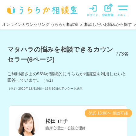
オンラインカウンセリング うららか相談室
相談したいお悩みから探す
>
>
マタハラの悩みを相談できるカウン
773
名
セラー(6ページ)
ご利用者さまの
95
%が継続的にうららか相談室を利用したいと
回答しています。
（※1）
（※1）
2025年12月10日～12月16日
のアンケート結果
8/15 13:00〜 相談可能
松田 正子
臨床心理士・公認心理師