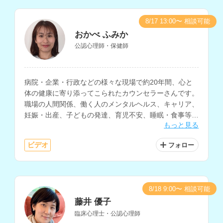
8/17 13:00〜 相談可能
おかべ ふみか
公認心理師・保健師
病院・企業・行政などの様々な現場で約20年間、心と
体の健康に寄り添ってこられたカウンセラーさんです。
職場の人間関係、働く人のメンタルヘルス、キャリア、
妊娠・出産、子どもの発達、育児不安、睡眠・食事等の
もっと見る
生活習慣に関する相談などに対応されています。
ビデオ
フォロー
8/18 9:00〜 相談可能
藤井 優子
臨床心理士・公認心理師