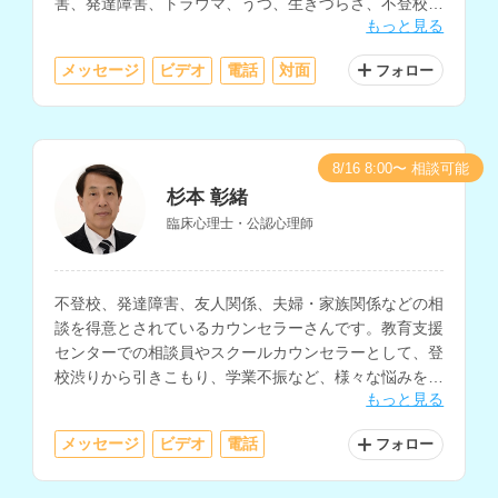
害、発達障害、トラウマ、うつ、生きづらさ、不登校、
もっと見る
恋愛、性に関する悩みなどに対応されています。
メッセージ
ビデオ
電話
対面
フォロー
8/16 8:00〜 相談可能
杉本 彰緒
臨床心理士・公認心理師
不登校、発達障害、友人関係、夫婦・家族関係などの相
談を得意とされているカウンセラーさんです。教育支援
センターでの相談員やスクールカウンセラーとして、登
校渋りから引きこもり、学業不振など、様々な悩みを抱
もっと見る
える子どもとその保護者の相談を多く経験されていま
す。
メッセージ
ビデオ
電話
フォロー