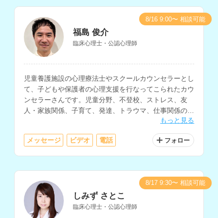
8/16 9:00〜 相談可能
福島 俊介
臨床心理士・公認心理師
児童養護施設の心理療法士やスクールカウンセラーとし
て、子どもや保護者の心理支援を行なってこられたカウ
ンセラーさんです。児童分野、不登校、ストレス、友
人・家族関係、子育て、発達、トラウマ、仕事関係の相
もっと見る
談などに対応されています。
メッセージ
ビデオ
電話
フォロー
8/17 9:30〜 相談可能
しみず さとこ
臨床心理士・公認心理師