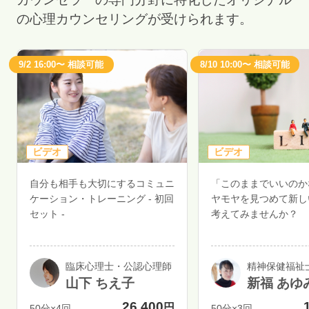
の心理カウンセリングが受けられます。
9/2 16:00〜 相談可能
8/10 10:00〜 相談可能
ビデオ
ビデオ
自分も相手も大切にするコミュニ
「このままでいいのか
ケーション・トレーニング - 初回
ヤモヤを見つめて新し
セット -
考えてみませんか？
臨床心理士・公認心理師
精神保健福祉
山下 ちえ子
新福 あゆ
26,400
円
50分×4回
50分×3回