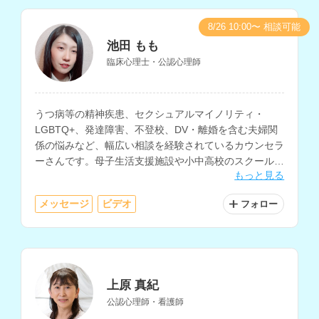
8/26 10:00〜 相談可能
池田 もも
臨床心理士・公認心理師
うつ病等の精神疾患、セクシュアルマイノリティ・
LGBTQ+、発達障害、不登校、DV・離婚を含む夫婦関
係の悩みなど、幅広い相談を経験されているカウンセラ
ーさんです。母子生活支援施設や小中高校のスクールカ
もっと見る
ウンセラー、放課後等デイサービスでの支援経験をお持
ちです。
メッセージ
ビデオ
フォロー
上原 真紀
公認心理師・看護師