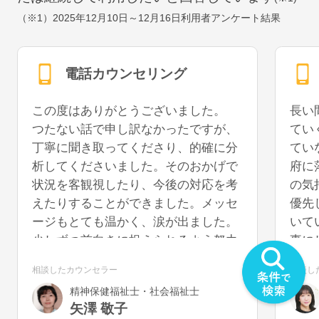
（※1）
2025年12月10日～12月16日
利用者アンケート結果
電話カウンセリング
この度はありがとうございました。
長い
つたない話で申し訳なかったですが、
てい
丁寧に聞き取ってくださり、的確に分
てい
析してくださいました。そのおかげで
府に
状況を客観視したり、今後の対応を考
の気
えたりすることができました。メッセ
優先
ージもとても温かく、涙が出ました。
いて
少しずつ前向きに捉えられるよう努力
事に
していきたいと思います。また機会が
うに
相談したカウンセラー
相談し
あれば、再度お話を聞いていただける
を切
精神保健福祉士・社会福祉士
と幸いです。
気が
矢澤 敬子
うで