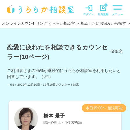
オンラインカウンセリング うららか相談室
相談したいお悩みから探す
>
>
恋愛に疲れたを相談できるカウンセ
586
名
ラー(10ページ)
ご利用者さまの
95
%が継続的にうららか相談室を利用したいと
回答しています。
（※1）
（※1）
2025年12月10日～12月16日
のアンケート結果
本日15:00〜 相談可能
橋本 景子
臨床心理士・小学校教諭