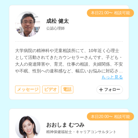
本日21:00〜 相談可能
成松 健太
公認心理師
大学病院の精神科や児童相談所にて、10年近く心理士
として活動されてきたカウンセラーさんです。子ども・
大人の発達障害や、育児、仕事の相談、夫婦関係、不安
や不眠、性別への違和感など、幅広いお悩みに対応され
もっと見る
ています。
メッセージ
ビデオ
電話
フォロー
本日20:00〜 相談可能
おおしま むつみ
精神保健福祉士・キャリアコンサルタント