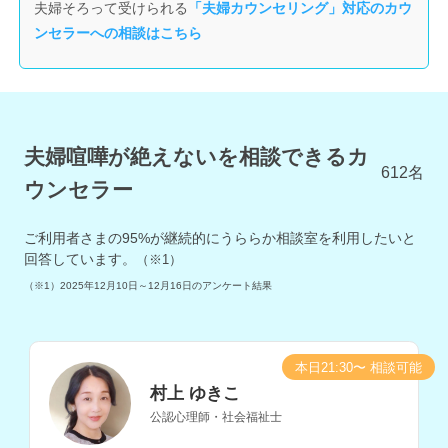
夫婦そろって受けられる
「夫婦カウンセリング」対応のカウ
ンセラーへの相談はこちら
夫婦喧嘩が絶えないを相談できるカ
612
名
ウンセラー
ご利用者さまの
95
%が継続的にうららか相談室を利用したいと
回答しています。
（※1）
（※1）
2025年12月10日～12月16日
のアンケート結果
本日21:30〜 相談可能
村上 ゆきこ
公認心理師・社会福祉士