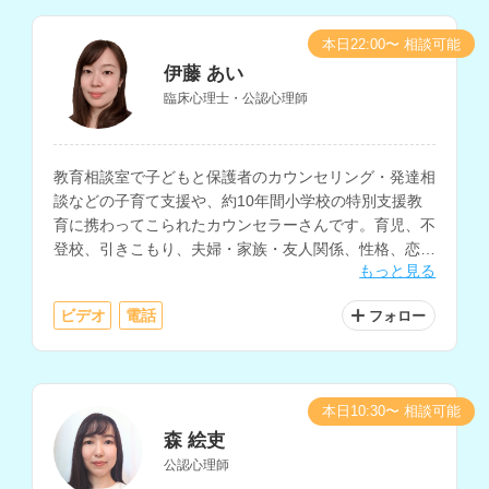
本日22:00〜 相談可能
伊藤 あい
臨床心理士・公認心理師
教育相談室で子どもと保護者のカウンセリング・発達相
談などの子育て支援や、約10年間小学校の特別支援教
育に携わってこられたカウンセラーさんです。育児、不
登校、引きこもり、夫婦・家族・友人関係、性格、恋
もっと見る
愛、仕事、妊活・不妊治療の悩みなど、様々な相談に対
応されています。
ビデオ
電話
フォロー
本日10:30〜 相談可能
森 絵吏
公認心理師