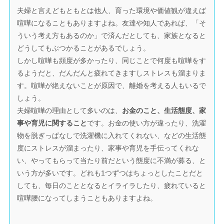
夫婦と言えどもともとは他人、育った環境や価値観が違えば
喧嘩になることもありますよね。友達や知人であれば、「そ
ういう考え方もあるのか」で済んだとしても、家族となると
どうしてもぶつかることがあるでしょう。
しかし喧嘩も頻度が多かったり、同じことで何度も喧嘩をす
るようだと、だんだんと疲れてきますしストレスも溜まりま
す。喧嘩が絶えないことが原因で、離婚を考える人もいるで
しょう。
夫婦喧嘩の理由として多いのは、
お金のこと、生活態度、家
事や育児に関すること
です。お金の使い方が違ったり、洗濯
物を脱ぎっぱなしで洗濯機に入れてくれない、などの生活態
度にストレスが溜まったり、家事や育児を手伝ってくれな
い、やってもらって当たり前だという態度に不満が募る、と
いう方が多いです。どれも1つずつはちょっとしたことだと
しても、毎日のこととなるとイライラしたり、疲れていると
喧嘩腰になってしまうこともありますよね。