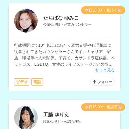
本日20:00〜 相談可能
たちばな ゆみこ
公認心理師・産業カウンセラー
行政機関にて10年以上にわたり就労支援や心理相談に
従事されてきたカウンセラーさんです。キャリア、家
族・職場等の人間関係、子育て、カサンドラ症候群、ペ
ットロス、LGBTQ、女性のライフステージごとの悩み
もっと見る
の相談などに対応されています。
ビデオ
電話
フォロー
本日15:00〜 相談可能
工藤 ゆりえ
臨床心理士・公認心理師