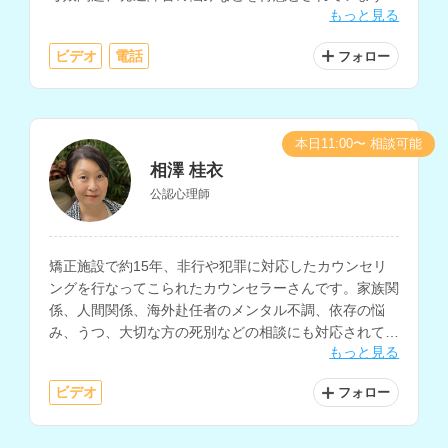
もっと見る
講師経験もお持ちで心理学についての知識も深く、様々
なお悩みに対する相談が可能です。
ビデオ
電話
フォロー
本日11:00〜 相談可能
相澤 桂衣
公認心理師
矯正施設で約15年、非行や犯罪に対応したカウンセリ
ングを行なってこられたカウンセラーさんです。家族関
係、人間関係、海外赴任者のメンタル不調、依存の悩
み、うつ、大切な方の死別などの相談にも対応されてい
もっと見る
ます。
ビデオ
フォロー