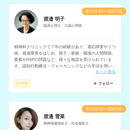
本日11:00〜 相談可能
渡邉 明子
臨床心理士・公認心理師
精神科クリニックで７年の経験があり、適応障害やうつ
病、発達障害をはじめ、親子・家族・職場の人間関係、
愛着やHSPの問題など、様々な相談を受けられていま
す。認知行動療法・フォーカシングなどの手法を用いて
もっと見る
自己理解を深めるサポートも行っておられます。
ビデオ
フォロー
本日13:30〜 相談可能
渡邉 雪菜
精神保健福祉士・社会福祉士