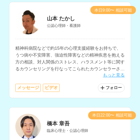
本日9:00〜 相談可能
山本 たかし
公認心理師・看護師
精神科病院などで約15年の心理支援経験をお持ちで、
うつ病や不安障害、強迫性障害などの精神疾患を抱える
方の相談、対人関係のストレス、ハラスメント等に関す
るカウンセリングを行なってこられたカウンセラーさん
もっと見る
です。
メッセージ
ビデオ
フォロー
本日22:00〜 相談可能
橋本 章吾
臨床心理士・公認心理師