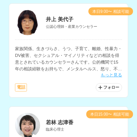
本日9:00〜 相談可能
井上 美代子
公認心理師・産業カウンセラー
家族関係、生きづらさ、うつ、子育て、離婚、性暴力・
DV被害、セクシュアル・マイノリティなどの相談を得
意とされているカウンセラーさんです。公的機関で15
年の相談経験をお持ちで、メンタルヘルス、怒り、不
もっと見る
安、自己嫌悪、自分に自信がないなどの悩みにも対応さ
れています。
電話
フォロー
本日15:00〜 相談可能
若林 志津香
臨床心理士