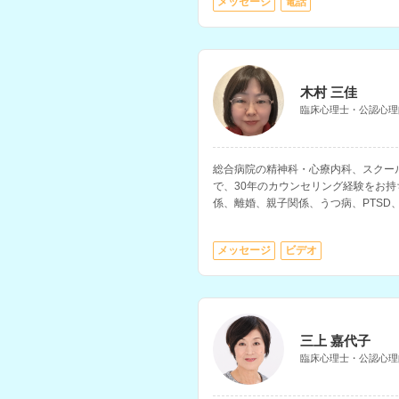
メッセージ
電話
木村 三佳
臨床心理士・公認心理
総合病院の精神科・心療内科、スクー
で、30年のカウンセリング経験をお
係、離婚、親子関係、うつ病、PTSD
を得意とされています。
メッセージ
ビデオ
三上 嘉代子
臨床心理士・公認心理