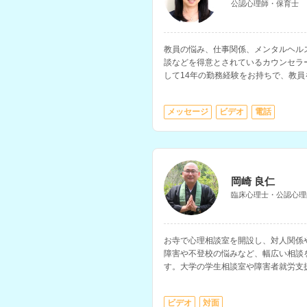
公認心理師・保育士
教員の悩み、仕事関係、メンタルヘル
談などを得意とされているカウンセラ
して14年の勤務経験をお持ちで、教
係、仕事と家庭の両立などの相談にも
メッセージ
ビデオ
電話
岡崎 良仁
臨床心理士・公認心理
お寺で心理相談室を開設し、対人関係
障害や不登校の悩みなど、幅広い相談
す。大学の学生相談室や障害者就労支
カウンセラーなどの経験もお持ちです
ビデオ
対面