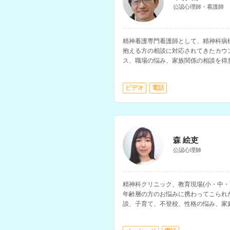
公認心理師・看護師
精神看護専門看護師として、精神科病
抱える方の相談に対応されてきたカウ
ス、職場の悩み、家族関係の相談を得
りの感情のコントロール、ストレス対
す。
ビデオ
電話
森 絵吏
公認心理師
精神科クリニック、教育現場(小・中・
年齢層の方のお悩みに携わってこられ
談、子育て、不登校、性格の悩み、家
不調、自己理解や生きにくさ等に関す