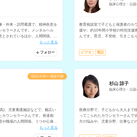
臨床心理士・公認
棟・外来・訪問看護で、精神疾患を
教育相談室で子どもと保護者のカ
ンセラーさんです。メンタルヘル
援や、約10年間小学校の特別支援
意とされているほか、人間関係、怒
んです。育児、不登校、引きこも
処などの相談にも対応されていま
愛、仕事、妊活・不妊治療の悩み
もっと見る
フォロー
ビデオ
電話
明日14:00〜 相談可能
杉山 諒子
臨床心理士・公認
高)、児童養護施設などで、幅広い
医療分野で、子どもから大人まで
たカウンセラーさんです。発達相
ってこられたカウンセラーさんで
庭や職場の人間関係、うつや心身の
方の悩みや、児童分野、仕事など
る相談を多く経験されています。
ています。
もっと見る