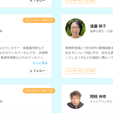
フォロー
メッセージ
ビデオ
明日12:00〜 相談可能
遠藤 裕子
師
臨床心理士・公認
ルカウンセラー、家庭裁判所など
精神科領域にて約20年の勤務経験
持ちのカウンセラーさんです。夫婦関
生き方について悩む方や、自分を
、被虐待体験などのカウンセリング
ってしまう方などの相談に携わっ
のメンタルヘルス研修の講師経験
もっと見る
フォロー
メッセージ
ビデオ
明日20:00〜 相談可能
関根 伸幸
師
キャリアコンサル