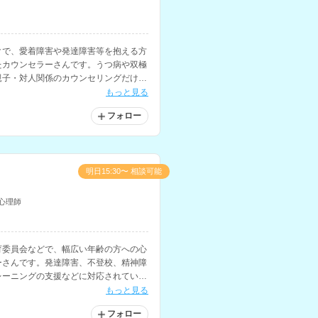
クで、愛着障害や発達障害等を抱える方
たカウンセラーさんです。うつ病や双極
親子・対人関係のカウンセリングだけで
相談経験をお持ちで、不登校や引きこも
もっと見る
ています。
フォロー
明日15:30〜 相談可能
心理師
育委員会などで、幅広い年齢の方への心
ーさんです。発達障害、不登校、精神障
レーニングの支援などに対応されていま
もっと見る
フォロー