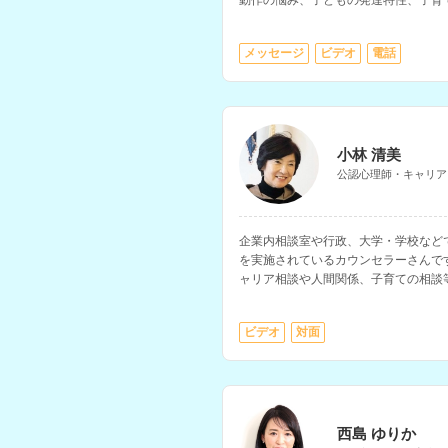
動作の悩み、子どもの発達特性、子育
ます。
メッセージ
ビデオ
電話
小林 清美
公認心理師・キャリア
企業内相談室や行政、大学・学校などで
を実施されているカウンセラーさんで
ャリア相談や人間関係、子育ての相談
サルティング技能士の資格もお持ちで
ビデオ
対面
西島 ゆりか