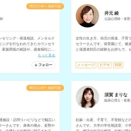
明日12:00〜 相談可能
井元 綾
師
公認心理師・保育
ンセリング・発達相談、メンタルク
女性の生き方、幼児の発達、子育
リングを行なわれてきたカウンセラ
セラーさんです。保育園にて、被
、家族関係の相談や、過食嘔吐に関
と保護者対応の経験をお持ちで、
行われています。
もっと見る
フォロー
メッセージ
ビデオ
対面
明日12:00〜 相談可能
須賀 まりな
臨床心理士・産業
介護施設・訪問リハビリなどで幅広い
妊娠・出産、子育て、不登校など
ラーさんです。身体の痛み、姿勢や
さんです。大学の学生相談室、小