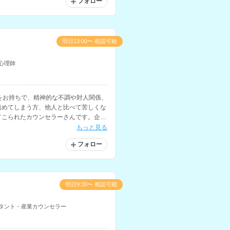
フォロー
明日13:00〜 相談可能
心理師
をお持ちで、精神的な不調や対人関係、
責めてしまう方、他人と比べて苦しくな
てこられたカウンセラーさんです。企業
もお持ちです。
もっと見る
フォロー
明日9:30〜 相談可能
タント・産業カウンセラー