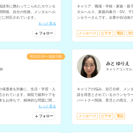
相談等に携わってこられたカウンセ
キャリア、職場・学校・家族・親
間関係、自分の性格、メンタルヘル
タルヘルス、家庭内暴力・DV、子
どに対応されています。
ンセラーさんです。企業や自治体
幅広い年齢の方の相談に対応され
もっと見る
フォロー
メッセージ
ビデオ
電話
対
明日23:00〜 相談可能
みと ゆりえ
師
キャリアコンサル
や保護者を対象に、生活・学習・人
キャリアの悩み、自己分析、メン
応されています。病院で緩和ケアを
談を得意とされているカウンセラ
験もお持ちで、精神的な問題に関す
パートナー関係、育児との両立、
す。
もっと見る
フォロー
メッセージ
ビデオ
電話