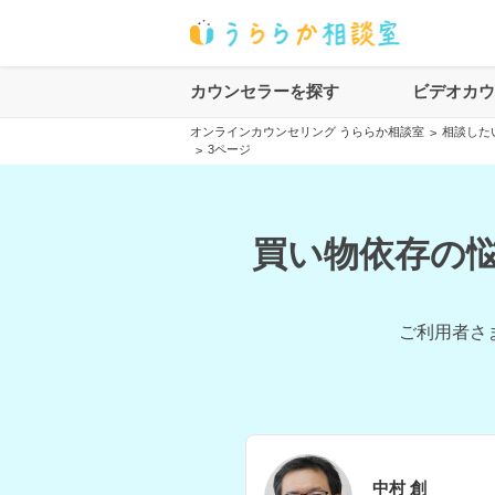
カウンセラーを探す
ビデオカ
オンラインカウンセリング うららか相談室
相談した
>
3ページ
>
買い物依存の悩
ご利用者さ
中村 創