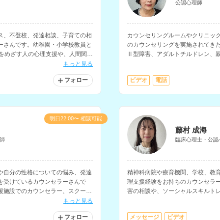
公認心理師
ス、不登校、発達相談、子育ての相
カウンセリングルームやクリニッ
ーさんです。幼稚園・小学校教員と
のカウンセリングを実施されてき
員をめざす人の心理支援や、人間関
Ⅱ型障害、アダルトチルドレン、
対応されています。
なく、小中学校で10年以上の教育
もっと見る
り、子育ての相談も多く経験され
フォロー
ビデオ
電話
明日22:00〜 相談可能
藤村 成海
師
臨床心理士・公認
や自分の性格についての悩み、発達
精神科病院や療育機関、学校、教
を受けているカウンセラーさんで
理支援経験をお持ちのカウンセラ
援施設でのカウンセラー、スクール
害の相談や、ソーシャルスキルト
。
す。
もっと見る
フォロー
メッセージ
ビデオ