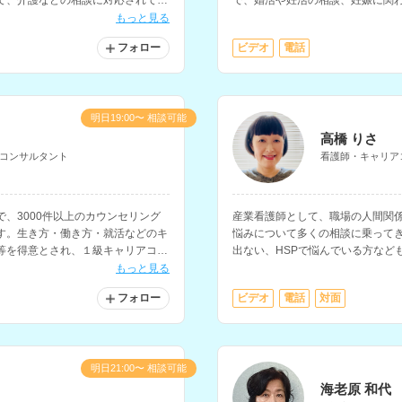
て、介護などの相談に対応されてい
で、婚活や妊活の相談、妊娠に関
す。
もっと見る
フォロー
ビデオ
電話
明日19:00〜 相談可能
高橋 りさ
コンサルタント
看護師・キャリア
、3000件以上のカウンセリング
産業看護師として、職場の人間関
す。生き方・働き方・就活などのキ
悩みについて多くの相談に乗って
等を得意とされ、１級キャリアコン
出ない、HSPで悩んでいる方など
す。
もっと見る
フォロー
ビデオ
電話
対面
明日21:00〜 相談可能
海老原 和代