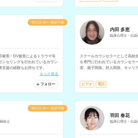
明日10:30〜 相談可能
内田 多恵
臨床心理士・公認
罪被害・DV被害によるトラウマ等
スクールカウンセラーとして高校
ウンセリングを行われているカウン
を専門に行われているカウンセラ
者支援の経験もお持ちです。
害、親子関係、対人関係、キャリ
ます。病院での勤務経験や大学講
もっと見る
フォロー
ビデオ
電話
明日21:00〜 相談可能
羽田 春花
福祉士
臨床心理士・公認