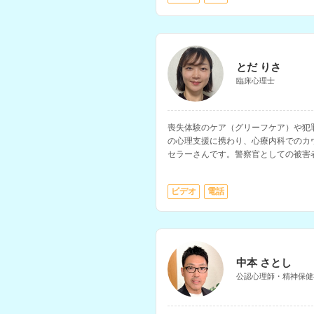
とだ りさ
臨床心理士
喪失体験のケア（グリーフケア）や犯
の心理支援に携わり、心療内科でのカ
セラーさんです。警察官としての被害
ビデオ
電話
中本 さとし
公認心理師・精神保健