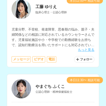
本日12:00〜 相談可能
工藤 ゆりえ
臨床心理士・公認心理師
児童分野、不登校、発達障害、思春期の悩み、親子・夫
婦関係などの相談に対応されているカウンセラーさんで
す。児童福祉施設や小・中学校での勤務経験をお持ち
で、認知行動療法を用いたサポートにも対応されていま
もっと見る
す。
メッセージ
ビデオ
電話
フォロー
本日11:30〜 相談可能
やまぐち ふくこ
公認心理師・精神保健福祉士