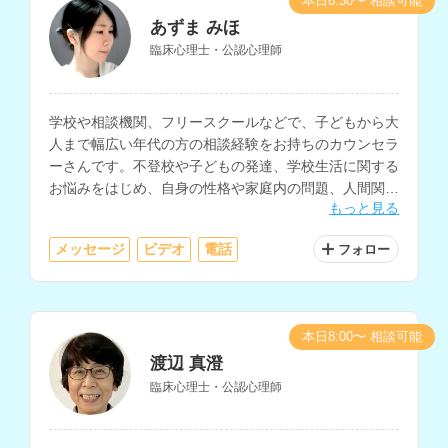
本日6:30〜 相談可能
あずま みほ
臨床心理士・公認心理師
学校や相談機関、フリースクールなどで、子どもから大
人まで幅広い年代の方の相談経験をお持ちのカウンセラ
ーさんです。不登校や子どもの発達、学校生活に関する
お悩みをはじめ、自身の性格や家庭内の問題、人間関
もっと見る
係、職場での悩みなど、多様な相談に対応されていま
す。
メッセージ
ビデオ
電話
フォロー
本日8:00〜 相談可能
渡辺 真澄
臨床心理士・公認心理師