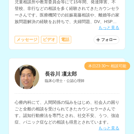
児童相談所や教育委員会等にて15年間、発達障害、不
登校、非行などの相談を多く経験されてきたカウンセラ
ーさんです。医療機関での妊娠葛藤相談や、離婚等の家
族問題解決の経験をお持ちで、夫婦問題、DV、HSP、
もっと見る
職場の悩み、ひきこもり、うつ等のメンタルヘルスの相
談も得意とされています。
メッセージ
ビデオ
電話
フォロー
本日23:30〜 相談可能
長谷川 凜太郎
臨床心理士・公認心理師
心療内科にて、人間関係の悩みをはじめ、社会人の困り
ごと全般の相談を受けられてきたカウンセラーさんで
す。認知行動療法を専門とされ、社交不安、うつ、強迫
症、パニック症などの相談も得意とされています。
もっと見る