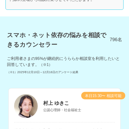
スマホ・ネット依存の悩みを相談で
796
名
きるカウンセラー
ご利用者さまの
95
%が継続的にうららか相談室を利用したいと
回答しています。
（※1）
（※1）
2025年12月10日～12月16日
のアンケート結果
本日15:30〜 相談可能
村上 ゆきこ
公認心理師・社会福祉士