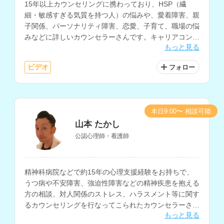
15年以上カウンセリングに携わっており、HSP（繊
細・敏感すぎる気質を持つ人）の悩みや、愛着障害、親
子関係、パーソナリティ障害、恋愛、子育て、職場の悩
みなどに詳しいカウンセラーさんです。キャリアコンサ
もっと見る
ルタントの指導者資格もお持ちで、職場における人間関
係の悩みや、キャリアに関する相談をお持ちの方にもお
ビデオ
フォロー
すすめです。
本日9:00〜 相談可能
山本 たかし
公認心理師・看護師
精神科病院などで約15年の心理支援経験をお持ちで、
うつ病や不安障害、強迫性障害などの精神疾患を抱える
方の相談、対人関係のストレス、ハラスメント等に関す
るカウンセリングを行なってこられたカウンセラーさん
もっと見る
です。