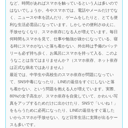
など、時間があればスマホを触っているという人は多いので
はないでしょうか。今やスマホでは、電話やメールだけでな
く、ニュースや本を読んだり、ゲームをしたりと、とても便
利な生活必需品になっています。しかしその便利さゆえに、
手放せなくなり、スマホ依存になる人が増えています。毎日
何時間もスマホを見て、仕事や勉強が疎かになっている、寝
る時にスマホがないと落ち着かない、外出時は予備のバッテ
リーも必ず持ち歩く、お風呂にスマホを持って入る、このよ
うなことは当てはまりませんか？（スマホ依存、ネット依存
は正式な病名ではありません）
最近では、中学生や高校生のスマホ依存が問題になってい
て、SNS中毒になったり、LINEの返信をすぐにしないと落
ち着かない、という問題を抱える人が増えています。実際、
80%の女子高生が、スマホ依存を自覚していて、かわいい写
真をアップするためだけに出かけたり、SNSで「いいね！」
をもらうために必死になったり、LINEの返信をすぐ返した
いからスマホが手放せない、など日常生活に支障が出るケー
スも多いです。