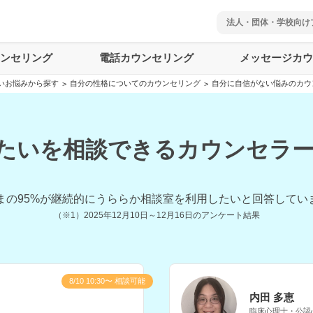
法人・団体・学校向け
ウンセリング
電話カウンセリング
メッセージカウ
いお悩みから探す
自分の性格についてのカウンセリング
自分に自信がない悩みのカウ
>
>
たいを相談できるカウンセラー(
まの
95
%が継続的にうららか相談室を利用したいと回答してい
（※1）
2025年12月10日～12月16日
のアンケート結果
8/10 10:30〜 相談可能
内田 多恵
臨床心理士・公認