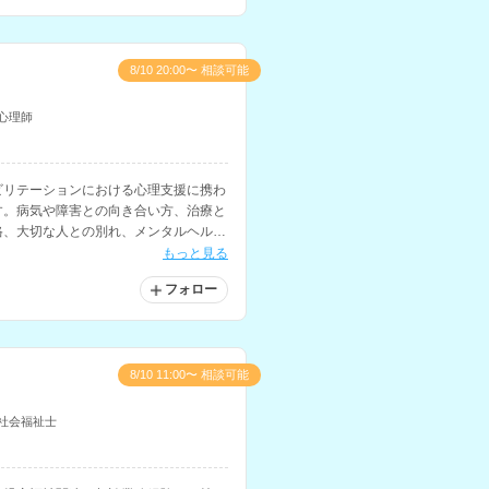
8/10 20:00〜 相談可能
心理師
ビリテーションにおける心理支援に携わ
す。病気や障害との向き合い方、治療と
格、大切な人との別れ、メンタルヘル
談等に対応されています。
もっと見る
フォロー
8/10 11:00〜 相談可能
社会福祉士