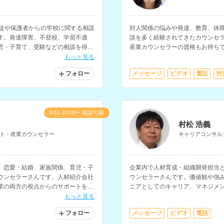
生徒や保護者からの学校に関する相談
対人関係の悩みや発達、教育、休
す。発達障害、不登校、学習不適
談を多く経験されてきたカウンセ
児・子育て、受験などの相談を得意
産業カウンセラーの資格もお持ち
カウンセリングセンターにて、様
もっと見る
れています。
フォロー
メッセージ
ビデオ
電話
対
8/11 10:00〜 相談可能
村松 浩義
ト・産業カウンセラー
キャリアコンサル
、恋愛・結婚、家族関係、育児・子
企業内で人材育成・組織開発担当
ウンセラーさんです。人材紹介会社
ウンセラーさんです。価値観や強
業の両方の視点からのサポートを行
ニアとしてのキャリア、マネジメ
ます。
もっと見る
フォロー
メッセージ
ビデオ
電話