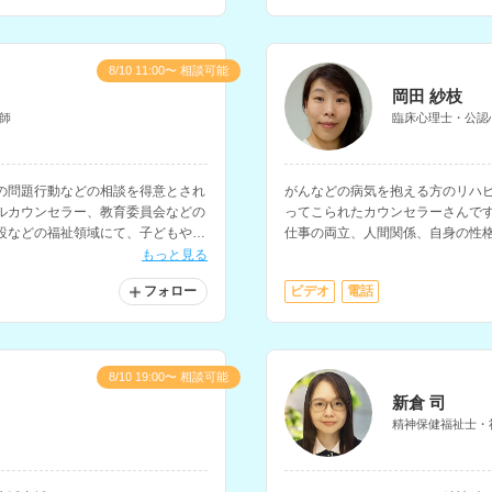
8/10 11:00〜 相談可能
岡田 紗枝
師
臨床心理士・公認
の問題行動などの相談を得意とされ
がんなどの病気を抱える方のリハ
ルカウンセラー、教育委員会などの
ってこられたカウンセラーさんで
設などの福祉領域にて、子どもやそ
仕事の両立、人間関係、自身の性
す。
ス、家族関係、介護についての相
もっと見る
フォロー
ビデオ
電話
8/10 19:00〜 相談可能
新倉 司
精神保健福祉士・