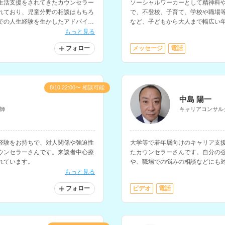
生活支援をされてきたカウンセラー
ソーシャルワーカーとして精神科
れており、児童分野の相談はもちろ
で、不登校、子育て、学校や職場
での人生経験を生かしたアドバイス
など、子どもから大人まで幅広い
ナーの資格をお持ちで、お金に関す
ンセラーさんです。
もっと見る
フォロー
メッセージ
電話
8/10 22:00〜 相談可能
中島 陽一
師
キャリアコンサル
経験をお持ちで、対人関係や強迫性
大学等で若年層向けのキャリア支
ウンセラーさんです。来談者中心療
たカウンセラーさんです。自分の
れています。
や、職場での悩みの相談などにも
もっと見る
フォロー
ビデオ
電話