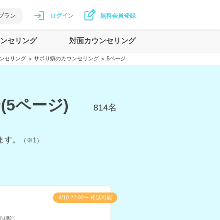
プラン
ログイン
無料会員登録
ンセリング
対面カウンセリング
ンセリング
サボり癖のカウンセリング
5ページ
>
>
5ページ)
814
名
ます。
（※1）
8/10 22:00〜 相談可能
心理師