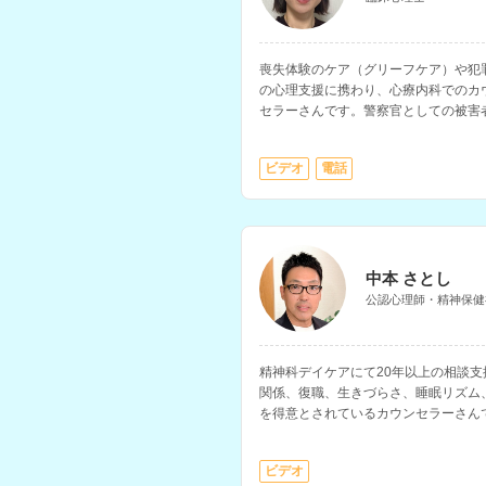
喪失体験のケア（グリーフケア）や犯
の心理支援に携わり、心療内科でのカ
セラーさんです。警察官としての被害
ビデオ
電話
中本 さとし
公認心理師・精神保健
精神科デイケアにて20年以上の相談
関係、復職、生きづらさ、睡眠リズム
を得意とされているカウンセラーさん
ベースに、心の回復力を高めたり物事
も対応されています。
ビデオ