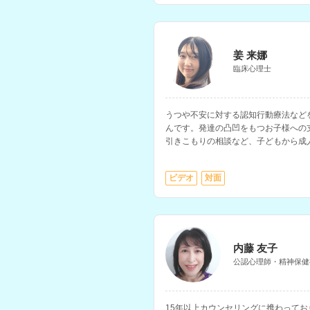
姜 来娜
臨床心理士
うつや不安に対する認知行動療法など
んです。発達の凸凹をもつお子様への
引きこもりの相談など、子どもから成
ビデオ
対面
内藤 友子
公認心理師・精神保健
15年以上カウンセリングに携わってお