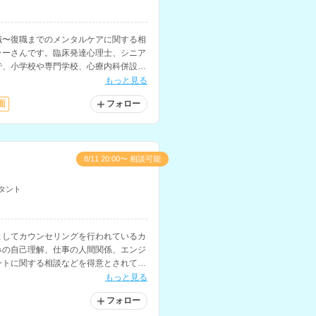
職〜復職までのメンタルケアに関する相
ラーさんです。臨床発達心理士、シニア
で、小学校や専門学校、心療内科併設の
々な年齢層へのカウンセリングを経験さ
もっと見る
面
フォロー
8/11 20:00〜 相談可能
タント
としてカウンセリングを行われているカ
みの自己理解、仕事の人間関係、エンジ
ントに関する相談などを得意とされてい
もっと見る
フォロー