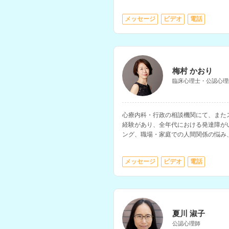
き方の相談などに対応されています。
メッセージ
ビデオ
電話
梅村 かおり
臨床心理士・公認心理
心療内科・行政の相談機関にて、また
経験があり、全年代における発達障が
ング、職場・家庭での人間関係の悩み
を多く経験されているカウンセラーさ
メッセージ
ビデオ
電話
夏川 淑子
公認心理師