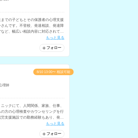
生までの子どもとその保護者の心理支援
ーさんです。不登校、発達相談、発達障
アなど、幅広い相談内容に対応されてい
師の経験もお持ちです。
もっと見る
フォロー
8/10 13:00〜 相談可能
心理師
リニックにて、人間関係、家族、仕事、
ちの方の心理検査やカウンセリングを行
就労支援施設での勤務経験もあり、発達
援に関わってきた経験もお持ちです。
もっと見る
フォロー