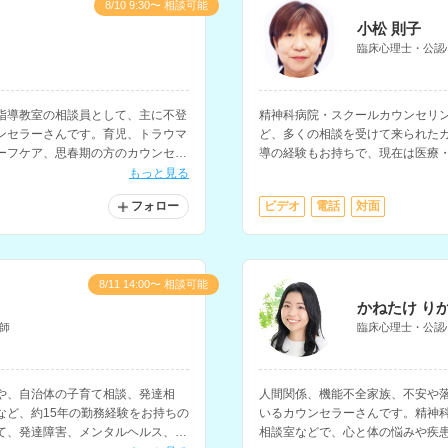
8/10 9:30〜 相談可能
小松 則子
臨床心理士・公認
指導教室の相談員として、主に不登
精神科病院・スクールカウンセリ
ンセラーさんです。育児、トラウマ
ど、多くの相談を受けて来られた
ーフケア、思春期の方のカウンセリ
導の経験もお持ちで、現在は医療
学の学生相談、小中学生・保護者
もっと見る
フォロー
ビデオ
電話
対面
8/11 14:00〜 相談可能
かねたけ り
師
臨床心理士・公認
や、自治体の子育て相談、発達相
人間関係、機能不全家族、不安や
など、約15年の勤務経験をお持ちの
いるカウンセラーさんです。精神
て、発達障害、メンタルヘルス、生
相談室などで、心と体の悩みや疾