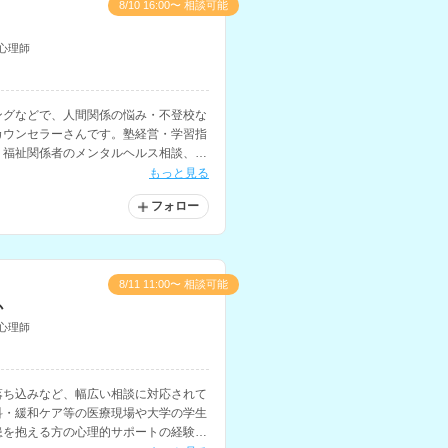
8/10 16:00〜 相談可能
心理師
ングなどで、人間関係の悩み・不登校な
カウンセラーさんです。塾経営・学習指
・福祉関係者のメンタルヘルス相談、大
の相談などを行っておられます。
もっと見る
フォロー
8/11 11:00〜 相談可能
か
心理師
落ち込みなど、幅広い相談に対応されて
科・緩和ケア等の医療現場や大学の学生
患を抱える方の心理的サポートの経験を