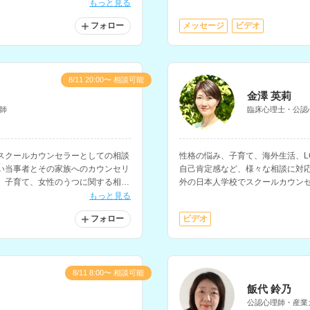
お持ちで、夢分析などのイメージ
もっと見る
ます。
フォロー
メッセージ
ビデオ
8/11 20:00〜 相談可能
金澤 英莉
師
臨床心理士・公認
スクールカウンセラーとしての相談
性格の悩み、子育て、海外生活、L
い当事者とその家族へのカウンセリ
自己肯定感など、様々な相談に対
、子育て、女性のうつに関する相談
外の日本人学校でスクールカウン
んです。
在帯同や帰国後の生活の悩みの相
もっと見る
フォロー
ビデオ
8/11 8:00〜 相談可能
飯代 鈴乃
公認心理師・産業