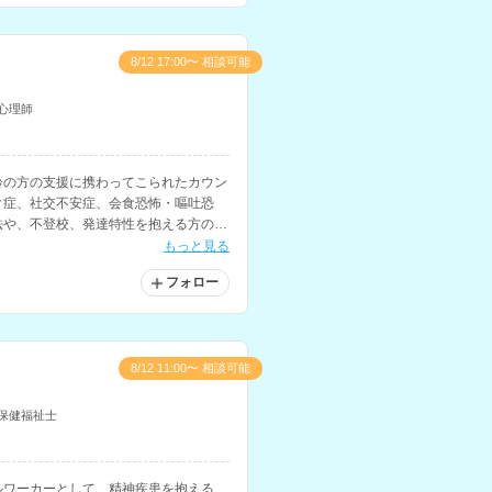
8/12 17:00〜 相談可能
心理師
齢の方の支援に携わってこられたカウン
ク症、社交不安症、会食恐怖・嘔吐恐
法や、不登校、発達特性を抱える方の支
援などに対応されています。
もっと見る
フォロー
8/12 11:00〜 相談可能
保健福祉士
ルワーカーとして、精神疾患を抱える