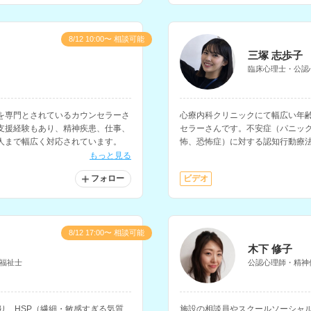
8/12 10:00〜 相談可能
三塚 志歩子
臨床心理士・公認
を専門とされているカウンセラーさ
心療内科クリニックにて幅広い年
支援経験もあり、精神疾患、仕事、
セラーさんです。不安症（パニッ
人まで幅広く対応されています。
怖、恐怖症）に対する認知行動療
援、マインドフルネスに関する支
もっと見る
フォロー
ビデオ
8/12 17:00〜 相談可能
木下 修子
福祉士
公認心理師・精神
り、HSP（繊細・敏感すぎる気質
施設の相談員やスクールソーシャ