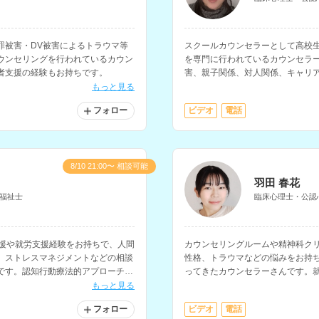
罪被害・DV被害によるトラウマ等
スクールカウンセラーとして高校
ウンセリングを行われているカウン
を専門に行われているカウンセラ
者支援の経験もお持ちです。
害、親子関係、対人関係、キャリ
ます。病院での勤務経験や大学講
もっと見る
フォロー
ビデオ
電話
8/10 21:00〜 相談可能
羽田 春花
福祉士
臨床心理士・公認
支援や就労支援経験をお持ちで、人間
カウンセリングルームや精神科ク
、ストレスマネジメントなどの相談
性格、トラウマなどの悩みをお持
です。認知行動療法的アプローチを
ってきたカウンセラーさんです。
の捉え方を変えるためのサポートに
に特性のある方の支援や、復職支
もっと見る
フォロー
ビデオ
電話