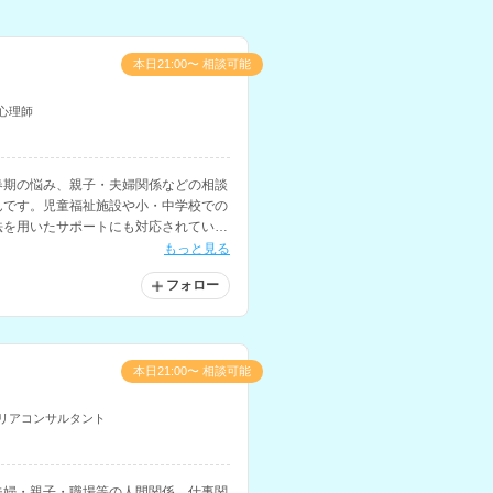
本日21:00〜 相談可能
心理師
春期の悩み、親子・夫婦関係などの相談
んです。児童福祉施設や小・中学校での
法を用いたサポートにも対応されていま
もっと見る
フォロー
本日21:00〜 相談可能
リアコンサルタント
夫婦・親子・職場等の人間関係、仕事関