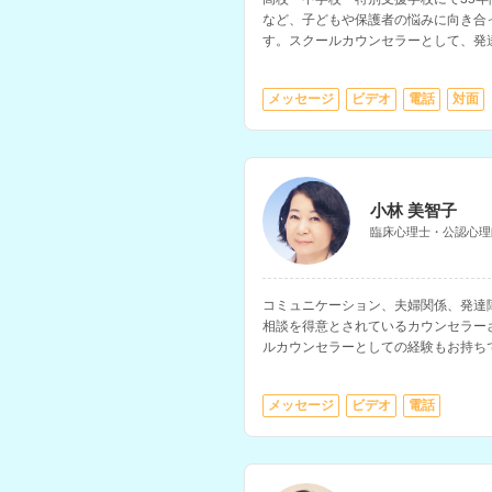
など、子どもや保護者の悩みに向き合
す。スクールカウンセラーとして、発
ン、人間関係不安、摂食障害、ゲーム
す。
メッセージ
ビデオ
電話
対面
小林 美智子
臨床心理士・公認心理
コミュニケーション、夫婦関係、発達
相談を得意とされているカウンセラー
ルカウンセラーとしての経験もお持ち
て加害者の矯正教育にも関わってこら
メッセージ
ビデオ
電話