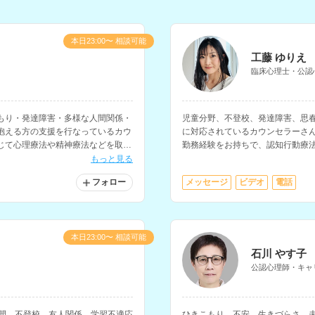
本日23:00〜 相談可能
工藤 ゆりえ
臨床心理士・公認
もり・発達障害・多様な人間関係・
児童分野、不登校、発達障害、思
抱える方の支援を行なっているカウ
に対応されているカウンセラーさ
じて心理療法や精神療法などを取り
勤務経験をお持ちで、認知行動療
護師や医療従事者への相談経験もお
す。
もっと見る
フォロー
メッセージ
ビデオ
電話
本日23:00〜 相談可能
石川 やす子
公認心理師・キャ
年間、不登校、友人関係、学習不適応
ひきこもり、不安、生きづらさ、