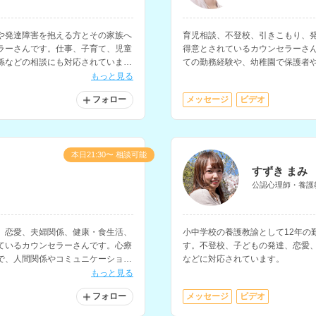
や発達障害を抱える方とその家族へ
育児相談、不登校、引きこもり、
ラーさんです。仕事、子育て、児童
得意とされているカウンセラーさ
係などの相談にも対応されていま
ての勤務経験や、幼稚園で保護者
ウンセラー、スクールカウンセラ
もっと見る
フォロー
メッセージ
ビデオ
本日21:30〜 相談可能
すずき まみ
公認心理師・養護
、恋愛、夫婦関係、健康・食生活、
小中学校の養護教諭として12年の
ているカウンセラーさんです。心療
す。不登校、子どもの発達、恋愛
で、人間関係やコミュニケーショ
などに対応されています。
対応されています。
もっと見る
フォロー
メッセージ
ビデオ