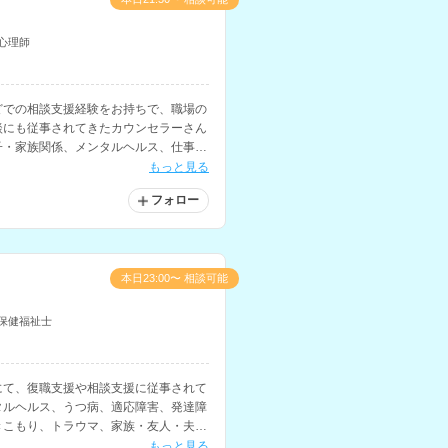
心理師
どでの相談支援経験をお持ちで、職場の
談にも従事されてきたカウンセラーさん
子・家族関係、メンタルヘルス、仕事関
相談内容に対応されています。
もっと見る
フォロー
本日23:00〜 相談可能
保健福祉士
にて、復職支援や相談支援に従事されて
タルヘルス、うつ病、適応障害、発達障
きこもり、トラウマ、家族・友人・夫
さについての相談などに対応されていま
もっと見る