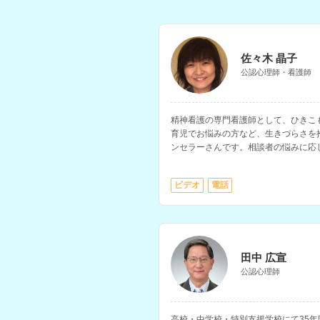
佐々木 晶子
公認心理師・看護師
精神看護の専門看護師として、ひきこ
育児でお悩みの方など、生きづらさを
ンセラーさんです。相談者の悩みに応
入れ、相談に乗っていただけます。看
持ちです。
ビデオ
電話
田中 広宣
公認心理師
高校・中学校・特別支援学校にて35