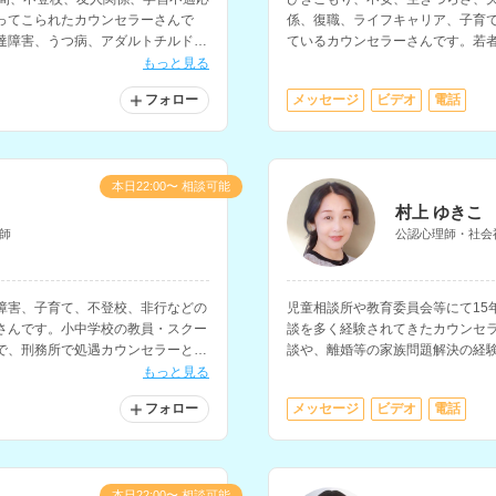
ってこられたカウンセラーさんで
係、復職、ライフキャリア、子育
達障害、うつ病、アダルトチルドレ
ているカウンセラーさんです。若
依存等の相談にも対応されていま
ラーなど、教育・福祉・行政の現
もっと見る
フォロー
メッセージ
ビデオ
電話
本日22:00〜 相談可能
村上 ゆきこ
師
公認心理師・社会
障害、子育て、不登校、非行などの
児童相談所や教育委員会等にて15
さんです。小中学校の教員・スクー
談を多く経験されてきたカウンセ
で、刑務所で処遇カウンセラーとし
談や、離婚等の家族問題解決の経験
れています。
職場の悩み、ひきこもり、うつ等
もっと見る
います。
フォロー
メッセージ
ビデオ
電話
本日22:00〜 相談可能