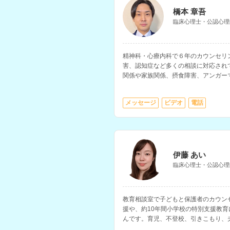
橋本 章吾
臨床心理士・公認心理
精神科・心療内科で６年のカウンセリ
害、認知症など多くの相談に対応され
関係や家族関係、摂食障害、アンガー
相談内容に対応されています。
メッセージ
ビデオ
電話
伊藤 あい
臨床心理士・公認心理
教育相談室で子どもと保護者のカウン
援や、約10年間小学校の特別支援教
んです。育児、不登校、引きこもり、
愛、仕事、妊活・不妊治療の悩みなど