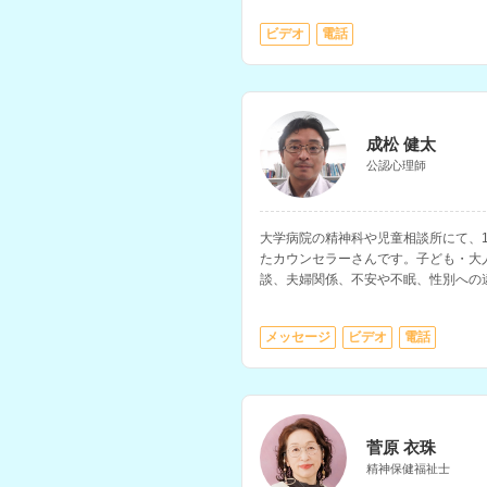
ビデオ
電話
成松 健太
公認心理師
大学病院の精神科や児童相談所にて、
たカウンセラーさんです。子ども・大
談、夫婦関係、不安や不眠、性別への
れています。
メッセージ
ビデオ
電話
菅原 衣珠
精神保健福祉士