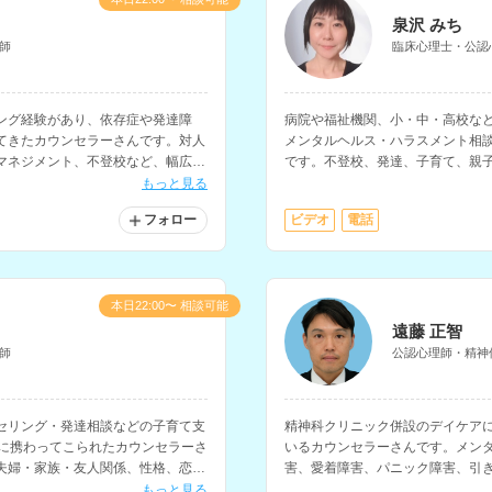
泉沢 みち
師
臨床心理士・公認
ング経験があり、依存症や発達障
病院や福祉機関、小・中・高校な
てきたカウンセラーさんです。対人
メンタルヘルス・ハラスメント相
マネジメント、不登校など、幅広い
です。不登校、発達、子育て、親
係、職場の人間関係など、幅広い
もっと見る
フォロー
ビデオ
電話
本日22:00〜 相談可能
遠藤 正智
師
公認心理師・精神
セリング・発達相談などの子育て支
精神科クリニック併設のデイケア
育に携わってこられたカウンセラーさ
いるカウンセラーさんです。メン
夫婦・家族・友人関係、性格、恋
害、愛着障害、パニック障害、引
、様々な相談に対応されています。
婦・職場等の人間関係、生きづら
もっと見る