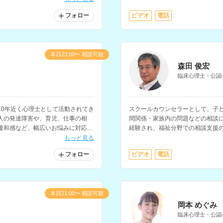
す。
フォロー
ビデオ
電話
本日23:00〜 相談可能
森田 俊宏
臨床心理士・公認
10年近く心理士として活動されてき
スクールカウンセラーとして、子
人の発達障害や、育児、仕事の相
間関係・家族内の問題などの相談
違和感など、幅広いお悩みに対応さ
経験され、福祉分野での相談支援
る相談も可能です。
もっと見る
フォロー
ビデオ
電話
本日21:00〜 相談可能
岡本 めぐみ
臨床心理士・公認