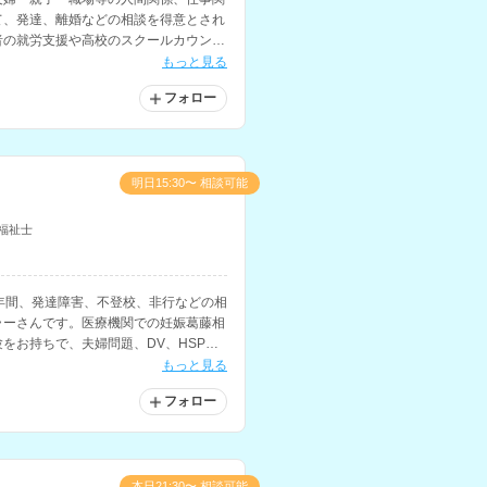
て、発達、離婚などの相談を得意とされ
者の就労支援や高校のスクールカウンセ
場での勤務経験をお持ちです。
もっと見る
フォロー
明日15:30〜 相談可能
福祉士
年間、発達障害、不登校、非行などの相
ラーさんです。医療機関での妊娠葛藤相
をお持ちで、夫婦問題、DV、HSP、
のメンタルヘルスの相談も得意とされて
もっと見る
フォロー
本日21:30〜 相談可能